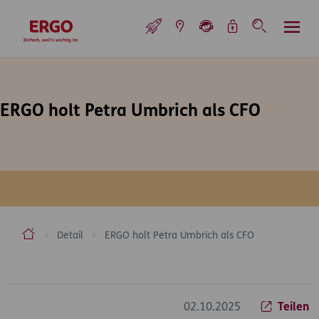
Inhaltsbereich (Access Key: 0)
Hauptnavigation (Access Key: 1)
Top-Navigation (Access Key: 2)
Inhaltsübersicht (Access Key: 3)
Footer-Links (Access Key: 4)
Top-Navigation
zur Startseite
ERGO holt Petra Umbrich als CFO
ERGO Versicherung Aktiengesellschaft
Detail
ERGO holt Petra Umbrich als CFO
Inhaltsbereich
02.10.2025
Teilen