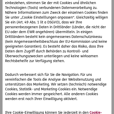
jährigen Erfolgsgeschichte und über 30 Standorten eines
einbeziehen, stimmen Sie der mit Cookies und ähnlichen
der führenden Versicherungsunternehmen auf dem
Technologien (Tools) verbundenen Datenverarbeitung zu.
österreichischen Markt. Als Tochtergesellschaft der ERGO
Nähere Informationen zum Zweck der einzelnen Cookies finden
Sie unter „Cookie Einstelllungen anpassen“. Gleichzeitig willigen
Austria International AG ist sie Teil der ERGO Group und
Sie ein (Art. 49 Abs. 1 lit a DSGVO), dass wir Ihre
somit der Munich Re, einem der weltweit führenden
personenbezogenen Daten in Drittländer (Länder, die nicht der
Rückversicherer und Risikoträger. Im Rahmen
EU oder dem EWR angehören) übermitteln. In einigen
strategischer Kooperationen mit den Partnern
Drittländern besteht kein angemessenes Datenschutzniveau
UniCredit/Bank Austria und Volksbanken sowie über den
(kein Angemessenheitsbeschluss der EU-Kommission und keine
eigenen Außendienst, angeschlossene Makler/Agenturen
geeigneten Garantien). Es besteht daher das Risiko, dass Ihre
Daten dem Zugriff durch Behörden zu Kontroll- und
und den Direktvertrieb, bietet sie
Überwachungszwecken unterliegen und keine wirksamen
kundenbedarfsorientierte Produktlösungen und
Rechtsbehelfe zur Verfügung stehen.
umfassende Serviceleistungen mit Mehrwert. Das
Angebot richtet sich an Privatpersonen sowie
Unternehmen und reicht von Lebens- und
Dadurch verbessert sich für Sie die Navigation. Für uns
Schaden-/Unfall-, über Rechtsschutzversicherung und
vereinfachen die Tools die Analyse der Websitenutzung und
unterstützen das Marketing. Wir setzen (technisch) notwendige
Spezialangeboten in der Krankenversicherung bis hin zu
Cookies, Statistik- und Marketing-Cookies ein. Notwendige
Gewerbe- und Industrieversicherungslösungen.
Cookies werden immer gespeichert. Alle anderen Cookies
werden erst nach Ihrer Einwilligung aktiviert.
Details und weitere Infos unter
www.ergo-
versicherung.at
Ihre Cookie-Einwilligung können Sie jederzeit in den
Cookie-