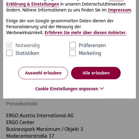
Folgen Sie uns auch
Erklärung & Einstellungen
in unseren Datenschutzhinweisen
auf
Facebook
,
Instagram
und
LinkedIn
.
ändern. Nähere Informationen zu uns finden Sie im
Impressum
.
Datenschutzinformationen für Journalisten/-innen
.
Einige der von Google gesammelten Daten dienen der
Personalisierung und der Messung der
Werbewirksamkeit.
Erfahren Sie mehr über diesen Anbieter.
Notwendig
Präferenzen
Statistiken
Marketing
Auswahl erlauben
Alle erlauben
Cookie Einstellungen anpassen
Werner Rack
Pressekontakt
ERGO Austria International AG
ERGO Center
Businesspark Marximum / Objekt 3
Modecenterstraße 17