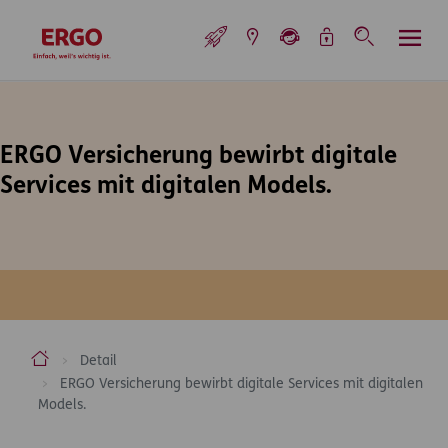
Inhaltsbereich (Access Key: 0)
Hauptnavigation (Access Key: 1)
Top-Navigation (Access Key: 2)
Inhaltsübersicht (Access Key: 3)
Footer-Links (Access Key: 4)
Top-Navigation
zur Startseite
ERGO Versicherung bewirbt digitale
Services mit digitalen Models.
ERGO Versicherung Aktiengesellschaft
Detail
ERGO Versicherung bewirbt digitale Services mit digitalen
Models.