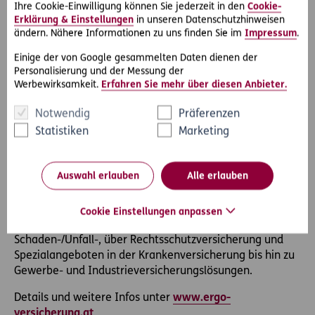
Ihre Cookie-Einwilligung können Sie jederzeit in den
Cookie-
Die ERGO Versicherung AG ist mit ihrer weit über 100-
Erklärung & Einstellungen
in unseren Datenschutzhinweisen
jährigen Erfolgsgeschichte und über 30 Standorten eines
ändern. Nähere Informationen zu uns finden Sie im
Impressum
.
der führenden Versicherungsunternehmen auf dem
österreichischen Markt. Als Tochtergesellschaft der ERGO
Einige der von Google gesammelten Daten dienen der
Austria International AG ist sie Teil der ERGO Group und
Personalisierung und der Messung der
Werbewirksamkeit.
Erfahren Sie mehr über diesen Anbieter.
somit der Munich Re, einem der weltweit führenden
Rückversicherer und Risikoträger. Im Rahmen
Notwendig
Präferenzen
strategischer Kooperationen mit den Partnern
Statistiken
Marketing
UniCredit/Bank Austria und Volksbanken sowie über den
eigenen Außendienst, angeschlossene Makler/Agenturen
und den Direktvertrieb, bietet sie
Auswahl erlauben
Alle erlauben
kundenbedarfsorientierte Produktlösungen und
umfassende Serviceleistungen mit Mehrwert. Das
Angebot richtet sich an Privatpersonen sowie
Cookie Einstellungen anpassen
Unternehmen und reicht von Lebens- und
Schaden-/Unfall-, über Rechtsschutzversicherung und
Spezialangeboten in der Krankenversicherung bis hin zu
Gewerbe- und Industrieversicherungslösungen.
Details und weitere Infos unter
www.ergo-
versicherung.at