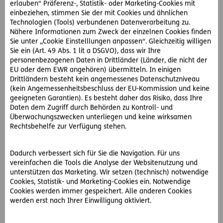
erlauben“ Präferenz-, Statistik- oder Marketing-Cookies mit
einbeziehen, stimmen Sie der mit Cookies und ähnlichen
Technologien (Tools) verbundenen Datenverarbeitung zu.
Nähere Informationen zum Zweck der einzelnen Cookies finden
Sie unter „Cookie Einstelllungen anpassen“. Gleichzeitig willigen
© ERNA Productions GmbH
Sie ein (Art. 49 Abs. 1 lit a DSGVO), dass wir Ihre
personenbezogenen Daten in Drittländer (Länder, die nicht der
EU oder dem EWR angehören) übermitteln. In einigen
Drittländern besteht kein angemessenes Datenschutzniveau
(kein Angemessenheitsbeschluss der EU-Kommission und keine
geeigneten Garantien). Es besteht daher das Risiko, dass Ihre
Daten dem Zugriff durch Behörden zu Kontroll- und
Überwachungszwecken unterliegen und keine wirksamen
Rechtsbehelfe zur Verfügung stehen.
Dadurch verbessert sich für Sie die Navigation. Für uns
© ERNA Productions GmbH
vereinfachen die Tools die Analyse der Websitenutzung und
unterstützen das Marketing. Wir setzen (technisch) notwendige
Cookies, Statistik- und Marketing-Cookies ein. Notwendige
Cookies werden immer gespeichert. Alle anderen Cookies
Über die ERGO Versicherung
werden erst nach Ihrer Einwilligung aktiviert.
Österreich