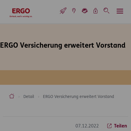
Inhaltsbereich (Access Key: 0)
Hauptnavigation (Access Key: 1)
Top-Navigation (Access Key: 2)
Inhaltsübersicht (Access Key: 3)
Footer-Links (Access Key: 4)
Top-Navigation
zur Startseite
ERGO Versicherung erweitert Vorstand
ERGO Versicherung Aktiengesellschaft
Detail
ERGO Versicherung erweitert Vorstand
Inhaltsbereich
07.12.2022
Teilen