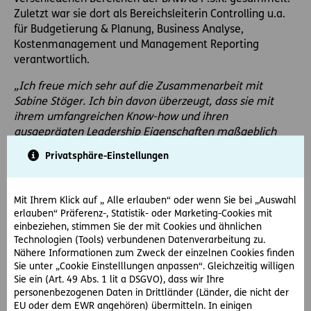
Zuletzt war sie dort als Bereichsleiterin Controlling u.a.
für Budgetierung & Planung, Business Analyse,
Kostenmanagement und Management Reporting
verantwortlich.
„Ich freue mich sehr auf die Zusammenarbeit mit
Sabine Stöger. Ich bin davon überzeugt, dass sie mit
ihrem umfangreichen Know-how und ihren
ausgeprägten Leadership Eigenschaften maßgeblich
zum Erfolg von ERGO in Österreich beitragen wird. “
,
Privatsphäre-Einstellungen
sagt
Dr. Philipp Wassenberg
, Vorstandsvorsitzender der
ERGO Versicherung AG.
Mit Ihrem Klick auf „ Alle erlauben“ oder wenn Sie bei „Auswahl
erlauben“ Präferenz-, Statistik- oder Marketing-Cookies mit
einbeziehen, stimmen Sie der mit Cookies und ähnlichen
Technologien (Tools) verbundenen Datenverarbeitung zu.
Nähere Informationen zum Zweck der einzelnen Cookies finden
Sie unter „Cookie Einstelllungen anpassen“. Gleichzeitig willigen
Sie ein (Art. 49 Abs. 1 lit a DSGVO), dass wir Ihre
personenbezogenen Daten in Drittländer (Länder, die nicht der
EU oder dem EWR angehören) übermitteln. In einigen