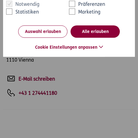
Notwendig
Präferenzen
Statistiken
Marketing
Werner Rack
Pressekontakt
Auswahl erlauben
Alle erlauben
ERGO Austria International AG
ERGO Center
Businesspark Marximum / Objekt 3
Cookie Einstellungen anpassen
Modecenterstraße 17
1110 Vienna
E-Mail schreiben
+43 1 274441180