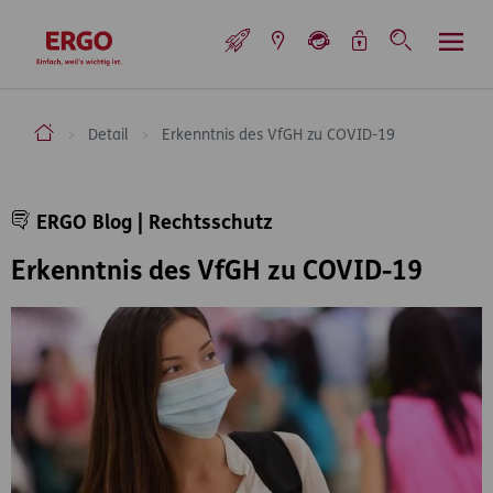
Inhaltsbereich (Access Key: 0)
Hauptnavigation (Access Key: 1)
Top-Navigation (Access Key: 2)
Inhaltsübersicht (Access Key: 3)
Footer-Links (Access Key: 4)
Top-Navigation
zur Startseite
ERGO Versicherung Aktiengesellschaft
Detail
Erkenntnis des VfGH zu COVID-19
Inhaltsbereich
ERGO Blog | Rechtsschutz
Erkenntnis des VfGH zu COVID-19