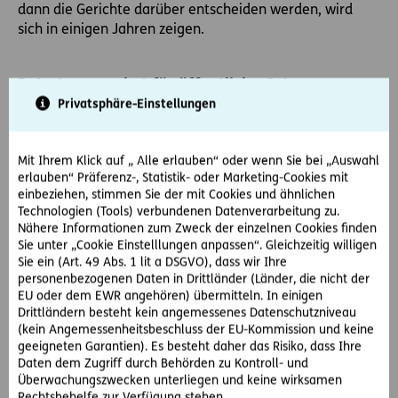
dann die Gerichte darüber entscheiden werden, wird
sich in einigen Jahren zeigen.
Betretungsverbot für öffentliche Orte war
Privatsphäre-Einstellungen
rechtswidrig
Anhängige und noch nicht rechtskräftig abgeschlossene
Verwaltungsstrafverfahren wegen eines Verstoßes
Mit Ihrem Klick auf „ Alle erlauben“ oder wenn Sie bei „Auswahl
gegen das Betretungsverbot für öffentliche Orte sind
erlauben“ Präferenz-, Statistik- oder Marketing-Cookies mit
einbeziehen, stimmen Sie der mit Cookies und ähnlichen
einzustellen. Es gibt aber keinen Rechtsanspruch darauf,
Technologien (Tools) verbundenen Datenverarbeitung zu.
dass etwaig bezahlte Verwaltungsstrafen zurückbezahlt
Nähere Informationen zum Zweck der einzelnen Cookies finden
werden, da in den Verwaltungsstrafgesetzen
Sie unter „Cookie Einstelllungen anpassen“. Gleichzeitig willigen
Rechtsschutzmöglichkeiten vorgesehen sind, die von
Sie ein (Art. 49 Abs. 1 lit a DSGVO), dass wir Ihre
Betroffenen hätten ausgeschöpft werden können. D.h.:
personenbezogenen Daten in Drittländer (Länder, die nicht der
wenn jemand ohne Erhebung von Rechtmittel
EU oder dem EWR angehören) übermitteln. In einigen
Drittländern besteht kein angemessenes Datenschutzniveau
eine verhängte Verwaltungsstrafe bezahlt hat, kann er
(kein Angemessenheitsbeschluss der EU-Kommission und keine
sich nun nicht beschweren, wenn er das Geld nicht
geeigneten Garantien). Es besteht daher das Risiko, dass Ihre
zurückbekommt.
Daten dem Zugriff durch Behörden zu Kontroll- und
Überwachungszwecken unterliegen und keine wirksamen
Möglich werden kann eine Zurückbezahlung nur durch
Rechtsbehelfe zur Verfügung stehen.