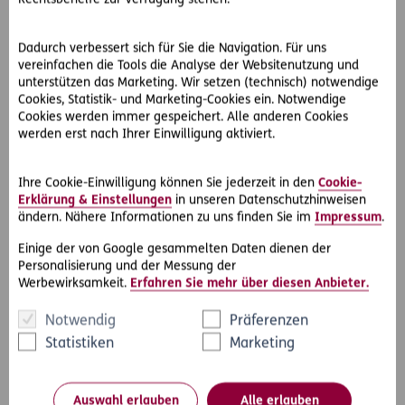
amtswegige Aufhebung der einzelnen Straferkenntnisse
durch die Oberbehörden, worauf jedoch kein
Dadurch verbessert sich für Sie die Navigation. Für uns
Rechtsanspruch besteht. Möglich sein könnte auch eine
vereinfachen die Tools die Analyse der Websitenutzung und
Generalamnestie, wofür der Gesetzgeber eine
unterstützen das Marketing. Wir setzen (technisch) notwendige
entsprechende Regelung schaffen müsste, die aufgrund
Cookies, Statistik- und Marketing-Cookies ein. Notwendige
der nun sichtbaren Komplexität und Kompliziertheit der
Cookies werden immer gespeichert. Alle anderen Cookies
Problematik sehr bedacht und wohl überlegt sein muss.
werden erst nach Ihrer Einwilligung aktiviert.
Dies wird auch eine politische Frage sein!
Ihre Cookie-Einwilligung können Sie jederzeit in den
Cookie-
Erklärung & Einstellungen
in unseren Datenschutzhinweisen
ändern. Nähere Informationen zu uns finden Sie im
Impressum
.
Einige der von Google gesammelten Daten dienen der
Personalisierung und der Messung der
Werbewirksamkeit.
Erfahren Sie mehr über diesen Anbieter.
Notwendig
Präferenzen
Statistiken
Marketing
Auswahl erlauben
Alle erlauben