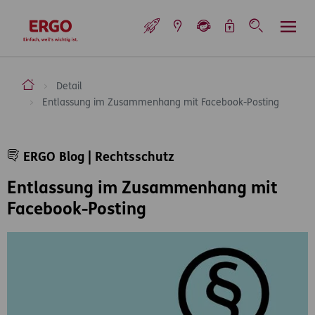
Inhaltsbereich (Access Key: 0)
Hauptnavigation (Access Key: 1)
Top-Navigation (Access Key: 2)
Inhaltsübersicht (Access Key: 3)
Footer-Links (Access Key: 4)
Top-Navigation
zur Startseite
ERGO Versicherung Aktiengesellschaft
Detail
Entlassung im Zusammenhang mit Facebook-Posting
Inhaltsbereich
ERGO Blog | Rechtsschutz
Entlassung im Zusammenhang mit
Facebook-Posting