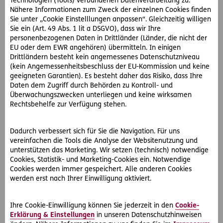
Technologien (Tools) verbundenen Datenverarbeitung zu.
Facebook in dem für alle Nutzer einsehbaren Bereich, die
Nähere Informationen zum Zweck der einzelnen Cookies finden
Frage, ob die EUR 15.000.- nochmals aufgetaucht sind.
Sie unter „Cookie Einstelllungen anpassen“. Gleichzeitig willigen
Wenig später löscht Herr H. diesen Eintrag wieder. Herr. H
Sie ein (Art. 49 Abs. 1 lit a DSGVO), dass wir Ihre
wird von der R-Bank entlassen, weil er gegen seine
personenbezogenen Daten in Drittländer (Länder, die nicht der
Treuepflicht verletzt hat. Herr H. sieht das anders und
EU oder dem EWR angehören) übermitteln. In einigen
bekämpft die Entlassung vor Gericht.
Drittländern besteht kein angemessenes Datenschutzniveau
(kein Angemessenheitsbeschluss der EU-Kommission und keine
geeigneten Garantien). Es besteht daher das Risiko, dass Ihre
Daten dem Zugriff durch Behörden zu Kontroll- und
So hat der OGH entschieden:
Überwachungszwecken unterliegen und keine wirksamen
Rechtsbehelfe zur Verfügung stehen.
Mit der Anfrage im öffentlichen Bereich (auf Facebook) hat
Herr H. seine Anfrage nicht nur im privaten Bereich
gehalten, sondern sie einer großen Öffentlichkeit
Dadurch verbessert sich für Sie die Navigation. Für uns
zugänglich gemach.
vereinfachen die Tools die Analyse der Websitenutzung und
unterstützen das Marketing. Wir setzen (technisch) notwendige
Cookies, Statistik- und Marketing-Cookies ein. Notwendige
Genauso gut hätte er seine Anfrage in eine Tageszeitung
Cookies werden immer gespeichert. Alle anderen Cookies
setzen können. Gegenüber den Nachbarn hätte es genügt,
werden erst nach Ihrer Einwilligung aktiviert.
sich ganz allgemein zu distanzieren.
Herr H. hat mit seinem Verhalten gegen die
Ihre Cookie-Einwilligung können Sie jederzeit in den
Cookie-
Verschwiegenheits- und Diskretionspflicht verstoßen, seine
Erklärung & Einstellungen
in unseren Datenschutzhinweisen