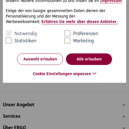
Entlassung war damit gerechtfertigt.
ändern. Nähere Informationen zu uns finden Sie im
Impressum
.
Einige der von Google gesammelten Daten dienen der
Personalisierung und der Messung der
Werbewirksamkeit.
Erfahren Sie mehr über diesen Anbieter.
#Rechtsprechung
#Arbeit & Soziales
Teilen
Notwendig
Präferenzen
Statistiken
Marketing
Auswahl erlauben
Alle erlauben
Cookie Einstellungen anpassen
Whatsapp
Facebook
Instagram
LinkedIn
Blog
Inhaltsübersicht
Unser Angebot
Services
Über ERGO