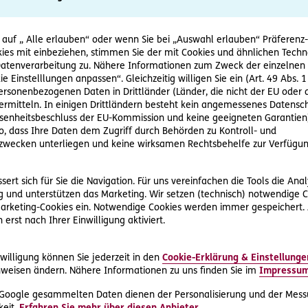
hlosserei. Er soll für einen Großkonzern als Subunternehmer t
 hofft auf eine langfristige Geschäftsverbindung. Der Auftragg
 auf „ Alle erlauben“ oder wenn Sie bei „Auswahl erlauben“ Präferenz-, 
Anlage zur Kartonbeförderung. Auch das Material liefert der Ko
ies mit einbeziehen, stimmen Sie der mit Cookies und ähnlichen Techn
tenverarbeitung zu. Nähere Informationen zum Zweck der einzelnen 
st der Abnehmer aber unzufrieden. Die Kartons kommen beschä
ie Einstelllungen anpassen“. Gleichzeitig willigen Sie ein (Art. 49 Abs. 1
eren Konstruktionsfehlers nahe. Die Anlage kann auch nicht rep
personenbezogenen Daten in Drittländer (Länder, die nicht der EU ode
Vertrag zurück.
rmitteln. In einigen Drittländern besteht kein angemessenes Datensc
ten Montagearbeiten eine Rechnung, die vom Auftraggeber nicht
enheitsbeschluss der EU-Kommission und keine geeigneten Garantien)
gearbeiten am Scheitern des Projekts schuld seien. H.s Meinun
ko, dass Ihre Daten dem Zugriff durch Behörden zu Kontroll- und
il er sich exakt an die Pläne des Konzerns gehalten hat und au
wecken unterliegen und keine wirksamen Rechtsbehelfe zur Verfügun
ert sich für Sie die Navigation. Für uns vereinfachen die Tools die Ana
s für Gutachten
 und unterstützen das Marketing. Wir setzen (technisch) notwendige C
stützung bei der D.A.S. und klagt mit Hilfe eines D.A.S. Partn
 Marketing-Cookies ein. Notwendige Cookies werden immer gespeichert.
00 Euro ein. Im Verfahren wird ein technischer Sachverständig
erst nach Ihrer Einwilligung aktiviert.
von 3.100 Euro erlegt. Mit Hilfe des Gutachtens weist Herr H.
ne Fehlkonstruktion der Anlage nach. Das Gericht entscheidet 
willigung können Sie jederzeit in den
Cookie-Erklärung & Einstellunge
chnungsbetrag zu.
weisen ändern. Nähere Informationen zu uns finden Sie im
Impressu
i Vertragsstreitigkeiten
 Google gesammelten Daten dienen der Personalisierung und der Mess