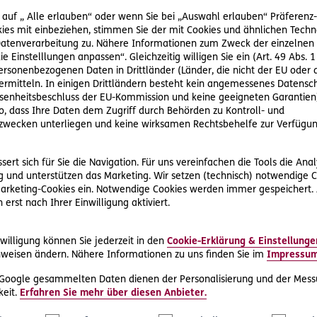
äge der Kunden rechtzeitig fertig zu stellen. Seit der Einführ
 auf „ Alle erlauben“ oder wenn Sie bei „Auswahl erlauben“ Präferenz-, 
K. nicht mehr sicher, wie lange seine Mitarbeiter arbeiten dür
ies mit einbeziehen, stimmen Sie der mit Cookies und ähnlichen Techn
h auf der sicheren Seite sein möchte, möchte er sich durch ein
tenverarbeitung zu. Nähere Informationen zum Zweck der einzelnen 
ie Einstelllungen anpassen“. Gleichzeitig willigen Sie ein (Art. 49 Abs. 1
ei arbeitsrechtlichen Fragen
personenbezogenen Daten in Drittländer (Länder, die nicht der EU ode
rmitteln. In einigen Drittländern besteht kein angemessenes Datensc
enheitsbeschluss der EU-Kommission und keine geeigneten Garantien)
 jederzeit die Möglichkeit, sich mit seinen Rechtsfragen und R
ko, dass Ihre Daten dem Zugriff durch Behörden zu Kontroll- und
tiert daher telefonisch – unter der Nummer 0800 386 300 – die
wecken unterliegen und keine wirksamen Rechtsbehelfe zur Verfügun
enau, worauf er als Arbeitgeber zu achten hat und welche ges
ann seinen Mitarbeitern die von der D.A.S. erhaltenen Informati
ert sich für Sie die Navigation. Für uns vereinfachen die Tools die Ana
 und unterstützen das Marketing. Wir setzen (technisch) notwendige C
uch der
Beratungs-Rechtsschutz
inkludiert ist, war die Rechtsb
 Marketing-Cookies ein. Notwendige Cookies werden immer gespeichert.
erst nach Ihrer Einwilligung aktiviert.
z für kostenlose Rechtsberatung
willigung können Sie jederzeit in den
Cookie-Erklärung & Einstellunge
weisen ändern. Nähere Informationen zu uns finden Sie im
Impressu
eckt die rechtlichen Beratungskosten sowie die Einholung ein
und 500 spezialisierten D.A.S. Partneranwälte, ab.
 Google gesammelten Daten dienen der Personalisierung und der Mess
eit.
Erfahren Sie mehr über diesen Anbieter.
tungs-Rechtsschutz im D.A.S. Profi-Rechtsschutz inkludiert, fü