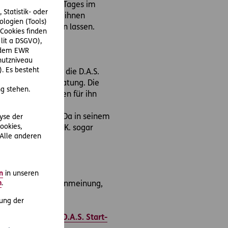
ung des 12-Stunden-Tages im
Statistik- oder
fen und was er von ihnen
ologien (Tools)
en Juristen beraten lassen.
Cookies finden
 lit a DSGVO),
r dem EWR
hutzniveau
. Es besteht
echtsproblemen an die D.A.S.
 D.A.S. Rechtsberatung. Die
g stehen.
etzlichen Vorgaben für ihn
onen weitergeben. Da in seinem
lyse der
ookies,
eratung für Herrn K. sogar
 Alle anderen
n
in unseren
m
.
er zweiten Expertenmeinung,
ung der
r Privatkunden im
D.A.S. Start-