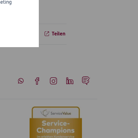
eting
Teilen
Whatsapp
Facebook
Instagram
LinkedIn
Blog