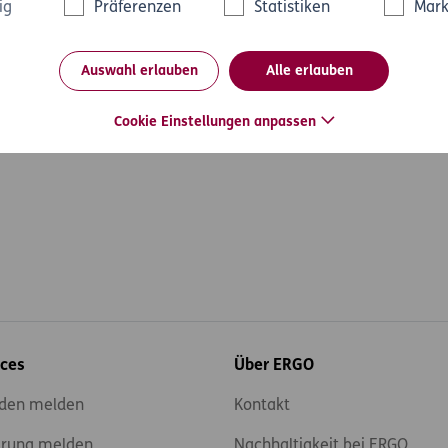
ig
Präferenzen
Statistiken
Mark
Auswahl erlauben
Alle erlauben
les
Cookie Einstellungen anpassen
ices
Über ERGO
den melden
Kontakt
rung melden
Nachhaltigkeit bei ERGO