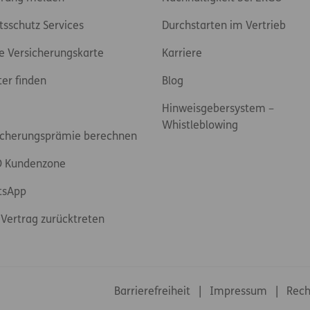
tsschutz Services
Durchstarten im Vertrieb
e Versicherungskarte
Karriere
ter finden
Blog
Hinweisgebersystem –
Whistleblowing
icherungsprämie berechnen
 Kundenzone
tsApp
Vertrag zurücktreten
Footer-Links
Barrierefreiheit
Impressum
Rech