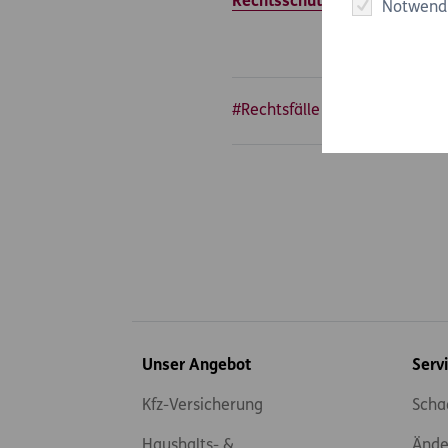
Rechtsschutz Privat
.
Notwend
#Rechtsfälle
#Arbeit & Sozia
Inhaltsübersicht
Unser Angebot
Serv
Kfz-Versicherung
Scha
Haushalts- &
Ände