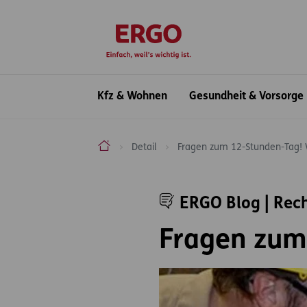
Inhaltsbereich (Access Key: 0)
Hauptnavigation (Access Key: 1)
Top-Navigation (Access Key: 2)
Inhaltsübersicht (Access Key: 3)
Footer-Links (Access Key: 4)
zur Startseite
Hauptnavigation
Kfz & Wohnen
Gesundheit & Vorsorge
ERGO Versicherung Aktiengesellschaft
Detail
Fragen zum 12-Stunden-Tag!
Inhaltsbereich
ERGO Blog | Rec
Fragen zum