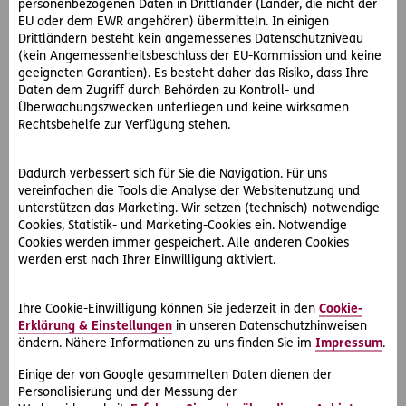
personenbezogenen Daten in Drittländer (Länder, die nicht der
EU oder dem EWR angehören) übermitteln. In einigen
Scheckkartenführerschein
Drittländern besteht kein angemessenes Datenschutzniveau
(kein Angemessenheitsbeschluss der EU-Kommission und keine
Seit 1. März 2006 werden neu erworbene Führerscheine nur
geeigneten Garantien). Es besteht daher das Risiko, dass Ihre
noch im Scheckkartenformat ausgegeben. Bestehende
Daten dem Zugriff durch Behörden zu Kontroll- und
Papierführerscheine können umgetauscht werden. Es
Überwachungszwecken unterliegen und keine wirksamen
besteht aber keine Umtauschpflicht, der alte „rosa Schein“
Rechtsbehelfe zur Verfügung stehen.
bleibt weiterhin gültig!
Dadurch verbessert sich für Sie die Navigation. Für uns
Umtausch des Führerscheins
vereinfachen die Tools die Analyse der Websitenutzung und
unterstützen das Marketing. Wir setzen (technisch) notwendige
Der Scheckkartenführerschein für Führerschein-Neulinge
Cookies, Statistik- und Marketing-Cookies ein. Notwendige
wird seit 19. Jänner 2013 nur noch befristet ausgestellt (z.
Cookies werden immer gespeichert. Alle anderen Cookies
B. A- und B-Führerschein auf 15 Jahre, also bis 2028). Ein
werden erst nach Ihrer Einwilligung aktiviert.
Gesundheitstest ist nach Ablauf der 15 Jahre nach
österreichischem Recht nicht vorgesehen.
Ihre Cookie-Einwilligung können Sie jederzeit in den
Cookie-
Erklärung & Einstellungen
in unseren Datenschutzhinweisen
Wurde Ihr unbefristeter Papierführerschein gestohlen oder
ändern. Nähere Informationen zu uns finden Sie im
Impressum
.
ist verlorengegangen oder ist das Foto nicht mehr
erkennbar, dann wird Ihr Führerschein auch jetzt schon im
Einige der von Google gesammelten Daten dienen der
Scheckkartenformat neu ausgestellt. Dieser unterliegt aber
Personalisierung und der Messung der