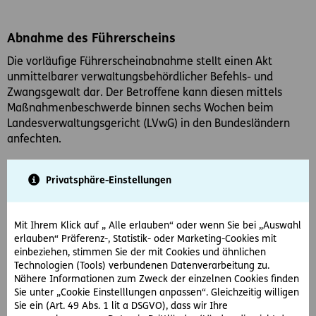
Abnahme des Führerscheins
Die vorläufige Führerscheinabnahme stellt einen Akt
unmittelbarer verwaltungsbehördlicher Befehls- und
Zwangsgewalt dar. Der Betroffene kann diesen mittels
Maßnahmenbeschwerde binnen sechs Wochen beim
Landesverwaltungsgericht (LVwG) in den Bundesländern
anfechten.
Vormerksystem
Privatsphäre-Einstellungen
Seit 1. Juli 2005 gibt es in Österreich das Vormerksystem.
Bei bestimmten Delikten (z. B. Gefährdung von Fußgängern
am Schutzweg, Nichtbeachtung der Vorschriften über die
Mit Ihrem Klick auf „ Alle erlauben“ oder wenn Sie bei „Auswahl
Kindersicherung, Übertretung der 0,5 Promille
erlauben“ Präferenz-, Statistik- oder Marketing-Cookies mit
einbeziehen, stimmen Sie der mit Cookies und ähnlichen
Alkoholgrenze für PKW-Fahrer etc.) wird neben einer
Technologien (Tools) verbundenen Datenverarbeitung zu.
Geldstrafe auch ein Vermerk ins örtliche
Nähere Informationen zum Zweck der einzelnen Cookies finden
Führerscheinregister vorgenommen. Bei Wiederholung
Sie unter „Cookie Einstelllungen anpassen“. Gleichzeitig willigen
drohen besondere Schulungen bzw. Führerscheinentzug
Sie ein (Art. 49 Abs. 1 lit a DSGVO), dass wir Ihre
von mindestens drei Monaten.