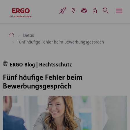
Inhaltsbereich (Access Key: 0)
Hauptnavigation (Access Key: 1)
Top-Navigation (Access Key: 2)
Inhaltsübersicht (Access Key: 3)
Footer-Links (Access Key: 4)
Top-Navigation
zur Startseite
ERGO Versicherung Aktiengesellschaft
Detail
Fünf häufige Fehler beim Bewerbungsgespräch
Inhaltsbereich
ERGO Blog | Rechtsschutz
Fünf häufige Fehler beim
Bewerbungsgespräch