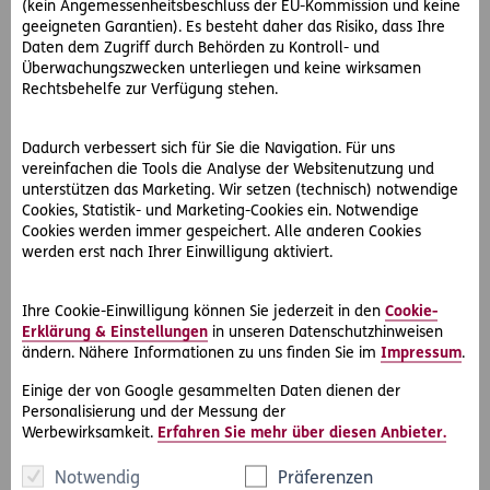
Nr. 3: Schlechte Vorbereitung
(kein Angemessenheitsbeschluss der EU-Kommission und keine
Gute Vorbereitung ist die Basis für das erfolgreiche
geeigneten Garantien). Es besteht daher das Risiko, dass Ihre
Daten dem Zugriff durch Behörden zu Kontroll- und
Bewerbungsgespräch. Der Lebenslauf ist eines der
Überwachungszwecken unterliegen und keine wirksamen
wichtigsten Elemente einer Bewerbung und wird meist
Rechtsbehelfe zur Verfügung stehen.
genau unter die Lupe genommen. Bewerberinnen und
Bewerber können also davon ausgehen, dass dieser eine
wichtige Grundlage für das Bewerbungsgespräch darstellt.
Dadurch verbessert sich für Sie die Navigation. Für uns
vereinfachen die Tools die Analyse der Websitenutzung und
Fragen dazu sollten also aus dem Effeff beantwortet
unterstützen das Marketing. Wir setzen (technisch) notwendige
werden können.
Cookies, Statistik- und Marketing-Cookies ein. Notwendige
Cookies werden immer gespeichert. Alle anderen Cookies
Nr. 4: Keine Fragen stellen
werden erst nach Ihrer Einwilligung aktiviert.
Im Bewerbungsgespräch werden primär Fragen an die
Bewerberin oder den Bewerber gestellt. Allerdings sollte
Ihre Cookie-Einwilligung können Sie jederzeit in den
Cookie-
eine zu passive Rolle vermieden werden, nach dem Motto:
Erklärung & Einstellungen
in unseren Datenschutzhinweisen
„Frage-Antwort“. Vielmehr sollte das Bewerbungsgespräch
ändern. Nähere Informationen zu uns finden Sie im
Impressum
.
ein Dialog sein, an dem beide Seiten aktiv teilnehmen und
sich einbringen. Ein einfacher Weg ist Fragen zur
Einige der von Google gesammelten Daten dienen der
ausgeschriebenen Position und zum Unternehmen zu
Personalisierung und der Messung der
Werbewirksamkeit.
Erfahren Sie mehr über diesen Anbieter.
stellen. Gute Fragen zeigen nicht nur Interesse und
Vorbereitung, sondern ermöglichen es auch, selbst mehr
Notwendig
Präferenzen
über die Position, das Unternehmen, das Arbeitsklima etc.