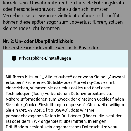
korrekt sein. Unwahrheiten zählen für viele Führungskräfte
oder Personalverantwortliche zu den schlimmsten
Vergehen. Selbst wenn es vielleicht anfangs nicht auffällt,
können diese später sogar zum Jobverlust führen, sollten
sie ans Tageslicht kommen.
Nr. 2: Un- oder Überpünktlichkeit
Der erste Eindruck zählt. Eventuelle Bus- oder
Bahnverspätungen, Staus oder andere unvorhergesehene
Privatsphäre-Einstellungen
Vorfälle sollten deshalb unbedingt eingeplant werden, um
rechtzeitig beim Bewerbungsgespräch zu sein. Aber
Achtung: Auch ein zu frühes Erscheinen hinterlässt keinen
Mit Ihrem Klick auf „ Alle erlauben“ oder wenn Sie bei „Auswahl
guten Eindruck. Vielmehr setzt es viele
erlauben“ Präferenz-, Statistik- oder Marketing-Cookies mit
Personalverantwortliche indirekt unter Zeitdruck und kann
einbeziehen, stimmen Sie der mit Cookies und ähnlichen
den Eindruck vermitteln, dass der/die BewerberIn zu viel
Technologien (Tools) verbundenen Datenverarbeitung zu.
Nähere Informationen zum Zweck der einzelnen Cookies finden
Zeit hat. Das mag vielleicht stimmen, wenn man auf
Sie unter „Cookie Einstelllungen anpassen“. Gleichzeitig willigen
Jobsuche ist, trotzdem ist dieser erste Eindruck zu
Sie ein (Art. 49 Abs. 1 lit a DSGVO), dass wir Ihre
vermeiden. Das Kaffeehaus um die Ecke ist also der
personenbezogenen Daten in Drittländer (Länder, die nicht der
bessere Ort für den Zeitvertreib als der Empfangsbereich.
EU oder dem EWR angehören) übermitteln. In einigen
Drittländern besteht kein angemessenes Datenschutzniveau