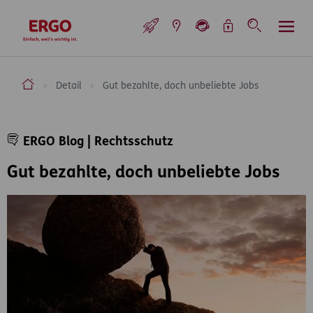
Inhaltsbereich (Access Key: 0)
Hauptnavigation (Access Key: 1)
Top-Navigation (Access Key: 2)
Inhaltsübersicht (Access Key: 3)
Footer-Links (Access Key: 4)
Top-Navigation
zur Startseite
ERGO Versicherung Aktiengesellschaft
Detail
Gut bezahlte, doch unbeliebte Jobs
Inhaltsbereich
ERGO Blog | Rechtsschutz
Gut bezahlte, doch unbeliebte Jobs