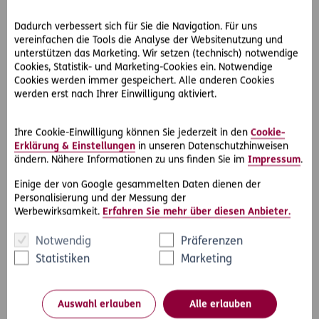
Für den Beruf spricht übrigens auch die Sicherheit, denn
Dadurch verbessert sich für Sie die Navigation. Für uns
vereinfachen die Tools die Analyse der Websitenutzung und
sowohl die katholische als auch die evangelische Kirche
unterstützen das Marketing. Wir setzen (technisch) notwendige
leiden massiv unter Pfarrermangel.
Cookies, Statistik- und Marketing-Cookies ein. Notwendige
Cookies werden immer gespeichert. Alle anderen Cookies
Der saubere Weg
werden erst nach Ihrer Einwilligung aktiviert.
Unter Menschen mit empfindlicher Nase nicht sonderlich
beliebt, dafür doch recht lukrativ ist ein Job bei der
Müllabfuhr. Mitarbeitende in der Abfallentsorgung sind
Ihre Cookie-Einwilligung können Sie jederzeit in den
Cookie-
Erklärung & Einstellungen
in unseren Datenschutzhinweisen
meistens in öffentlichen Einrichtungen, z. B. der
ändern. Nähere Informationen zu uns finden Sie im
Impressum
.
Stadtverwaltung, angestellt. Dort gelten die Tarife für den
öffentlichen Dienst, was meist ein höheres Gehalt als in der
Einige der von Google gesammelten Daten dienen der
Privatwirtschaft bedeutet. Wie in so vielen Berufen verdient
Personalisierung und der Messung der
man allerdings mehr, wenn man die dazugehörige
Werbewirksamkeit.
Erfahren Sie mehr über diesen Anbieter.
Ausbildung abgeschlossen hat.
Notwendig
Präferenzen
All diese Jobs haben eines gemeinsam: Sie sind essentiell
Statistiken
Marketing
für eine funktionierende Gesellschaft. Personen, die in
diesen Bereichen arbeiten, leisten damit einen wichtigen
Beitrag für das Funktionieren unseres Systems – und
Auswahl erlauben
Alle erlauben
werden dafür zu Recht fürstlich entlohnt.