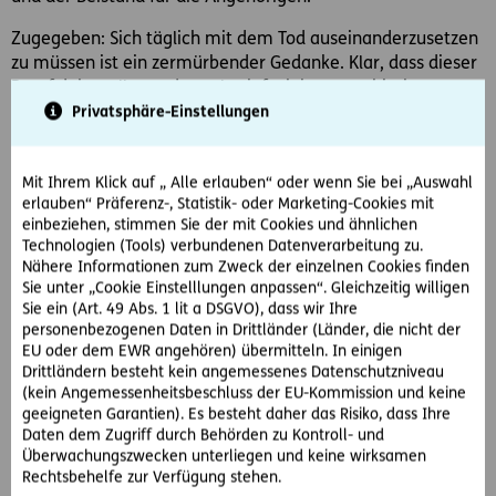
Zugegeben: Sich täglich mit dem Tod auseinanderzusetzen
zu müssen ist ein zermürbender Gedanke. Klar, dass dieser
Beruf daher alles andere als einfach ist – psychische
Stabilität, ein hohes Einfühlungsvermögen und
Privatsphäre-Einstellungen
Organisationsgeschick sind Voraussetzung. Doch selbst
wenn der Umgang mit dem Tod und Trauernden keine
Mit Ihrem Klick auf „ Alle erlauben“ oder wenn Sie bei „Auswahl
einfache Aufgabe ist, ist die Trauerbegleitung und die
erlauben“ Präferenz-, Statistik- oder Marketing-Cookies mit
organisatorische Unterstützung mit viel Sinn verbunden.
einbeziehen, stimmen Sie der mit Cookies und ähnlichen
Quereinsteiger haben gute Chancen.
Technologien (Tools) verbundenen Datenverarbeitung zu.
Nähere Informationen zum Zweck der einzelnen Cookies finden
Der religiöse Weg
Sie unter „Cookie Einstelllungen anpassen“. Gleichzeitig willigen
Wer sich dazu entscheidet, Pfarrer oder Pfarrerin zu
Sie ein (Art. 49 Abs. 1 lit a DSGVO), dass wir Ihre
werden, tut dies sicher nicht des Geldes wegen.
personenbezogenen Daten in Drittländer (Länder, die nicht der
Bemerkenswert sind die Verdienstmöglichkeiten trotzdem.
EU oder dem EWR angehören) übermitteln. In einigen
Drittländern besteht kein angemessenes Datenschutzniveau
Ein Grund für die gute Bezahlung könnte die lange
(kein Angemessenheitsbeschluss der EU-Kommission und keine
Ausbildungsdauer sein. Beispielsweise sind in der
geeigneten Garantien). Es besteht daher das Risiko, dass Ihre
katholischen Kirche mindestens acht Studien-
Daten dem Zugriff durch Behörden zu Kontroll- und
beziehungsweise Ausbildungsjahre Voraussetzung für einen
Überwachungszwecken unterliegen und keine wirksamen
angehenden Pfarrer, in der evangelischen Kirche ist die
Rechtsbehelfe zur Verfügung stehen.
Ausbildungszeit ähnlich lang.