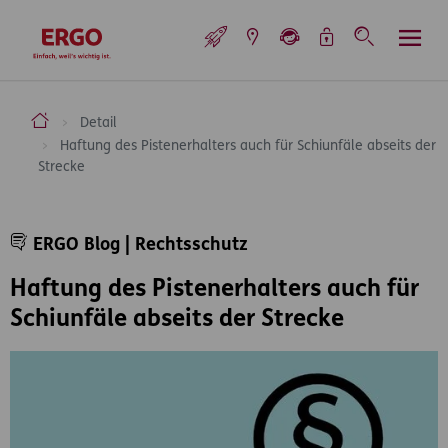
Inhaltsbereich (Access Key: 0)
Hauptnavigation (Access Key: 1)
Top-Navigation (Access Key: 2)
Inhaltsübersicht (Access Key: 3)
Footer-Links (Access Key: 4)
Top-Navigation
zur Startseite
ERGO Versicherung Aktiengesellschaft
Detail
Haftung des Pistenerhalters auch für Schiunfäle abseits der
Strecke
Inhaltsbereich
ERGO Blog | Rechtsschutz
Haftung des Pistenerhalters auch für
Schiunfäle abseits der Strecke