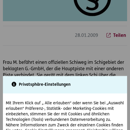
28.01.2009
Teilen
Frau M. befährt einen offiziellen Schiweg im Schigebiet der
beklagten G.-GmbH, der die Hauptpiste mit einer anderen
Piste verbindet. Sie gerät mit dem linken Schi über die
Außenkante des Schiwegs, rutscht über einen relativ
Privatsphäre-Einstellungen
schneelosen Hang ab, verfängt sich in einem Eisengestell
und verletzt sich schwer. Das Eisengestell ist vom Schiweg
nicht sichtbar und erfüllt auch keine Funktion, es liegt am
Mit Ihrem Klick auf „ Alle erlauben“ oder wenn Sie bei „Auswahl
Rand eines angrenzenden Weges, der je nach Schneelage
erlauben“ Präferenz-, Statistik- oder Marketing-Cookies mit
auch benützt wird, um wieder zur Hauptpiste zu kommen.
einbeziehen, stimmen Sie der mit Cookies und ähnlichen
Technologien (Tools) verbundenen Datenverarbeitung zu.
Nähere Informationen zum Zweck der einzelnen Cookies finden
Frau M. gesteht ein 50%iges Mitverschulden an dem Unfall