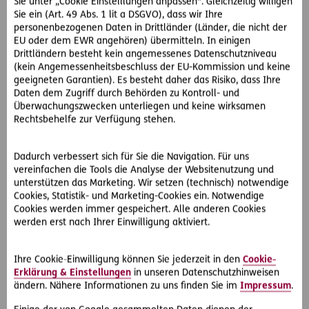
Sie unter „Cookie Einstelllungen anpassen“. Gleichzeitig willigen
zu, für 50% der erlittenen Schmerzen soll aber der
Sie ein (Art. 49 Abs. 1 lit a DSGVO), dass wir Ihre
Pistenerhalter, die G.-GmbH haften.
personenbezogenen Daten in Drittländer (Länder, die nicht der
EU oder dem EWR angehören) übermitteln. In einigen
Alle drei Instanzen sprechen Frau M., unter
Drittländern besteht kein angemessenes Datenschutzniveau
Berücksichtigung des Mitverschuldens, Schmerzengeld zu:
(kein Angemessenheitsbeschluss der EU-Kommission und keine
geeigneten Garantien). Es besteht daher das Risiko, dass Ihre
Das Eisengestell befindet sich zwar außerhalb der
Daten dem Zugriff durch Behörden zu Kontroll- und
eigentlichen Piste, liegt aber dennoch in einem von
Überwachungszwecken unterliegen und keine wirksamen
Schifahrern regelmäßig befahrenen, pistenähnlichen
Rechtsbehelfe zur Verfügung stehen.
Bereich. Mangels entsprechender Kennzeichnung darf man
diesem aber das gleiche Vertrauen entgegen bringen wie
Dadurch verbessert sich für Sie die Navigation. Für uns
der Hauptpiste. In einem derartigen Bereich muss ein
vereinfachen die Tools die Analyse der Websitenutzung und
Schifahrer auch nicht mit einem nicht sichtbaren und völlig
unterstützen das Marketing. Wir setzen (technisch) notwendige
funktionslosen Eisengestell rechnen.
Cookies, Statistik- und Marketing-Cookies ein. Notwendige
Cookies werden immer gespeichert. Alle anderen Cookies
Von der Haftung des Pistenerhalters sind also auch
werden erst nach Ihrer Einwilligung aktiviert.
atypische Gefahrenquellen im unmittelbaren Nahebereich
zur Piste umfasst.
Ihre Cookie-Einwilligung können Sie jederzeit in den
Cookie-
Erklärung & Einstellungen
in unseren Datenschutzhinweisen
ändern. Nähere Informationen zu uns finden Sie im
Impressum
.