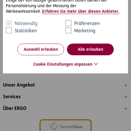
Einige der von Google gesammelten Daten dienen der
#Rechtsprechung
#Schadensersatz
#Sport &
Personalisierung und der Messung der
Teilen
Werbewirksamkeit.
Erfahren Sie mehr über diesen Anbieter.
Outdoor
Notwendig
Präferenzen
Statistiken
Marketing
Auswahl erlauben
Alle erlauben
Cookie Einstellungen anpassen
Whatsapp
Facebook
Instagram
LinkedIn
Blog
Inhaltsübersicht
Unser Angebot
Services
Über ERGO