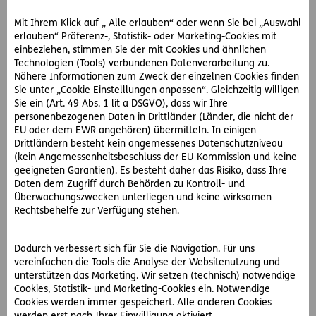
Diversion verhindert gerichtliche Verurteilung
Mit Ihrem Klick auf „ Alle erlauben“ oder wenn Sie bei „Auswahl
erlauben“ Präferenz-, Statistik- oder Marketing-Cookies mit
einbeziehen, stimmen Sie der mit Cookies und ähnlichen
Frau N. schaltet sofort die D.A.S. Rechtsschutz AG ein. Diese
Technologien (Tools) verbundenen Datenverarbeitung zu.
stellt ihr eine erfahrene Partneranwältin zur Seite, die Frau
Nähere Informationen zum Zweck der einzelnen Cookies finden
N. im Gerichtsverfahren vertritt. Die Richterin bietet den
Sie unter „Cookie Einstelllungen anpassen“. Gleichzeitig willigen
Beschuldigten eine Diversion an.
Sie ein (Art. 49 Abs. 1 lit a DSGVO), dass wir Ihre
Die Partneranwältin rät Frau N., diese anzunehmen. Denn
personenbezogenen Daten in Drittländer (Länder, die nicht der
EU oder dem EWR angehören) übermitteln. In einigen
dadurch könnten sich alle an der Rauferei Beteiligten die
Drittländern besteht kein angemessenes Datenschutzniveau
Fortführung des Gerichtsverfahrens ersparen und es gebe
(kein Angemessenheitsbeschluss der EU-Kommission und keine
keine gerichtliche Verurteilung und Eintragung ins
geeigneten Garantien). Es besteht daher das Risiko, dass Ihre
Strafregister. Frau N. könnte stattdessen ein paar Stunden
Daten dem Zugriff durch Behörden zu Kontroll- und
gemeinnützige Arbeit leisten.
Überwachungszwecken unterliegen und keine wirksamen
Rechtsbehelfe zur Verfügung stehen.
Obwohl sich Frau N. für die Diversion entscheidet und das
Gerichtsverfahren nicht fortgeführt wird, sind bereits
Dadurch verbessert sich für Sie die Navigation. Für uns
Anwalts- und Gerichtskosten in Höhe von 10.000 Euro
vereinfachen die Tools die Analyse der Websitenutzung und
entstanden. Zum Glück übernimmt die D.A.S. die Kosten
unterstützen das Marketing. Wir setzen (technisch) notwendige
auch bei einer Erledigung des Verfahrens durch Diversion.
Cookies, Statistik- und Marketing-Cookies ein. Notwendige
Cookies werden immer gespeichert. Alle anderen Cookies