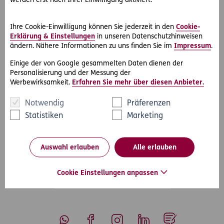
werden erst nach Ihrer Einwilligung aktiviert.
Viele Versicherungen übernehmen Diversionskosten nicht
Auch in so einem Fall haben es D.A.S. Kunden mal wieder
Ihre Cookie-Einwilligung können Sie jederzeit in den
Cookie-
besser! Denn die meisten anderen
Erklärung & Einstellungen
in unseren Datenschutzhinweisen
Rechtsschutzversicherungen übernehmen die Kosten für
ändern. Nähere Informationen zu uns finden Sie im
Impressum
.
Diversionsmaßnahmen gar nicht oder nur bis zu einer
Einige der von Google gesammelten Daten dienen der
niedrigen Summe. Frau N. musste sich Dank des
D.A.S.
Personalisierung und der Messung der
Start-Rechtsschutz Privat
keine Sorgen um die anfallenden
Werbewirksamkeit.
Erfahren Sie mehr über diesen Anbieter.
Kosten machen.
Notwendig
Präferenzen
Statistiken
Marketing
#Rechtsfälle
#Wohnen & Vermieten
Teilen
Auswahl erlauben
Alle erlauben
Cookie Einstellungen anpassen