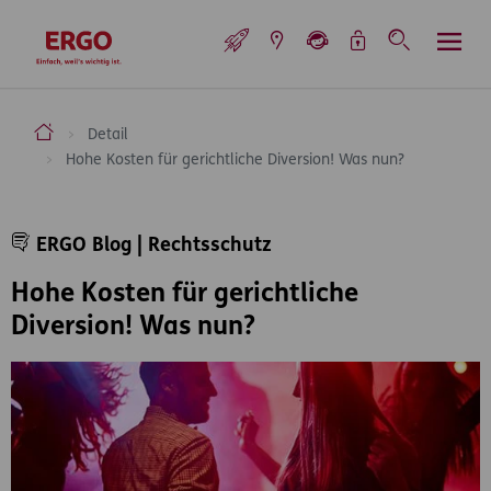
Inhaltsbereich (Access Key: 0)
Hauptnavigation (Access Key: 1)
Top-Navigation (Access Key: 2)
Inhaltsübersicht (Access Key: 3)
Footer-Links (Access Key: 4)
Top-Navigation
zur Startseite
ERGO Versicherung Aktiengesellschaft
Detail
Hohe Kosten für gerichtliche Diversion! Was nun?
Inhaltsbereich
ERGO Blog | Rechtsschutz
Hohe Kosten für gerichtliche
Diversion! Was nun?