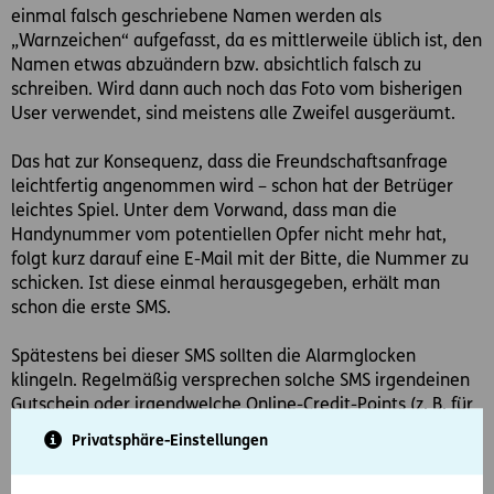
einmal falsch geschriebene Namen werden als
„Warnzeichen“ aufgefasst, da es mittlerweile üblich ist, den
Namen etwas abzuändern bzw. absichtlich falsch zu
schreiben. Wird dann auch noch das Foto vom bisherigen
User verwendet, sind meistens alle Zweifel ausgeräumt.
Das hat zur Konsequenz, dass die Freundschaftsanfrage
leichtfertig angenommen wird – schon hat der Betrüger
leichtes Spiel. Unter dem Vorwand, dass man die
Handynummer vom potentiellen Opfer nicht mehr hat,
folgt kurz darauf eine E-Mail mit der Bitte, die Nummer zu
schicken. Ist diese einmal herausgegeben, erhält man
schon die erste SMS.
Spätestens bei dieser SMS sollten die Alarmglocken
klingeln. Regelmäßig versprechen solche SMS irgendeinen
Gutschein oder irgendwelche Online-Credit-Points (z. B. für
Spiele). Man wird aufgefordert, mit „JA“ auf die SMS zu
Privatsphäre-Einstellungen
antwortet, um in den Genuss der Vorteile zu kommen.
Alternativ kann es sein, dass man einen Link samt Code