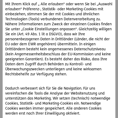
erhält. Und schon tappt man in die Kostenfalle.
Mit Ihrem Klick auf „ Alle erlauben“ oder wenn Sie bei „Auswahl
erlauben“ Präferenz-, Statistik- oder Marketing-Cookies mit
Wie kann man sich gegen derartige
einbeziehen, stimmen Sie der mit Cookies und ähnlichen
Technologien (Tools) verbundenen Datenverarbeitung zu.
Betrugsversuche wehren?
Nähere Informationen zum Zweck der einzelnen Cookies finden
Vertrauen ist gut – Kontrolle ist besser! Wenn Sie eine
Sie unter „Cookie Einstelllungen anpassen“. Gleichzeitig willigen
Freundschaftsanfrage von einer Person erhalten, mit der
Sie ein (Art. 49 Abs. 1 lit a DSGVO), dass wir Ihre
personenbezogenen Daten in Drittländer (Länder, die nicht der
sie längst schon befreundet sind, werden Sie skeptisch.
EU oder dem EWR angehören) übermitteln. In einigen
Drittländern besteht kein angemessenes Datenschutzniveau
Es kann natürlich sein, dass derjenige ein zweites oder ein
(kein Angemessenheitsbeschluss der EU-Kommission und keine
neues Profil angelegt hat, weil das alte gelöscht oder
geeigneten Garantien). Es besteht daher das Risiko, dass Ihre
gesperrt wurde. Das muss aber nicht der Fall sein.
Daten dem Zugriff durch Behörden zu Kontroll- und
Überwachungszwecken unterliegen und keine wirksamen
Rechtsbehelfe zur Verfügung stehen.
Überprüfen Sie zuerst, ob das alte Profil noch in Ihrer
Freundesliste aufscheint. Fragen Sie zur Sicherheit beim
„alten Profil“ nach, warum es ein neues Konto gibt. Ist das
Dadurch verbessert sich für Sie die Navigation. Für uns
nicht möglich, könnten Sie auch vorweg ein E-Mail ans
vereinfachen die Tools die Analyse der Websitenutzung und
„neue Profil“ schicken – natürlich bevor Sie die Anfrage
unterstützen das Marketing. Wir setzen (technisch) notwendige
Cookies, Statistik- und Marketing-Cookies ein. Notwendige
annehmen.
Cookies werden immer gespeichert. Alle anderen Cookies
werden erst nach Ihrer Einwilligung aktiviert.
Tipp:
Schützen Sie Ihre Privatsphäre! Auch wenn Sie Ihre