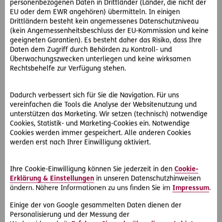
personenbezogenen Daten in Drittländer (Länder, die nicht der
wieder auf den Verkäuferjob in der Filiale. Frau M. will das
EU oder dem EWR angehören) übermitteln. In einigen
aber nicht und zieht vor Gericht. Zu Recht?
Drittländern besteht kein angemessenes Datenschutzniveau
(kein Angemessenheitsbeschluss der EU-Kommission und keine
So hat der OGH entschieden:
geeigneten Garantien). Es besteht daher das Risiko, dass Ihre
Daten dem Zugriff durch Behörden zu Kontroll- und
Der Oberste Gerichtshof verneint das.
Überwachungszwecken unterliegen und keine wirksamen
Rechtsbehelfe zur Verfügung stehen.
Durch die Karenz wird der Arbeitsvertrag nur dahingehend
geändert, dass die Arbeits- und Entgeltspflicht
Dadurch verbessert sich für Sie die Navigation. Für uns
vorübergehend ruht. Nach Rückkehr gilt der Arbeitsvertrag
vereinfachen die Tools die Analyse der Websitenutzung und
wie bisher.
unterstützen das Marketing. Wir setzen (technisch) notwendige
Cookies, Statistik- und Marketing-Cookies ein. Notwendige
Aufgrund der zulässig vereinbarten Versetzungsanweisung
Cookies werden immer gespeichert. Alle anderen Cookies
im Arbeitsvertrag muss Frau M. wieder als Verkäuferin
werden erst nach Ihrer Einwilligung aktiviert.
arbeiten.
Ihre Cookie-Einwilligung können Sie jederzeit in den
Cookie-
Erklärung & Einstellungen
in unseren Datenschutzhinweisen
ändern. Nähere Informationen zu uns finden Sie im
Impressum
.
#Rechtsprechung
#Arbeit & Soziales
Teilen
Einige der von Google gesammelten Daten dienen der
Personalisierung und der Messung der