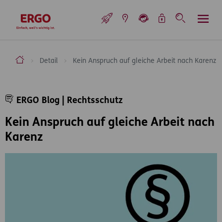
Inhaltsbereich (Access Key: 0)
Hauptnavigation (Access Key: 1)
Top-Navigation (Access Key: 2)
Inhaltsübersicht (Access Key: 3)
Footer-Links (Access Key: 4)
Top-Navigation
zur Startseite
ERGO Versicherung Aktiengesellschaft
Detail
Kein Anspruch auf gleiche Arbeit nach Karenz
Inhaltsbereich
ERGO Blog | Rechtsschutz
Kein Anspruch auf gleiche Arbeit nach
Karenz