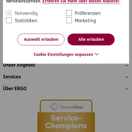
Werbewirksamkeit.
Erfahren Sie mehr über diesen Anbieter.
Notwendig
Präferenzen
Statistiken
Marketing
Auswahl erlauben
Alle erlauben
Whatsapp
Facebook
Instagram
LinkedIn
Blog
Cookie Einstellungen anpassen
Inhaltsübersicht
Unser Angebot
Services
Über ERGO