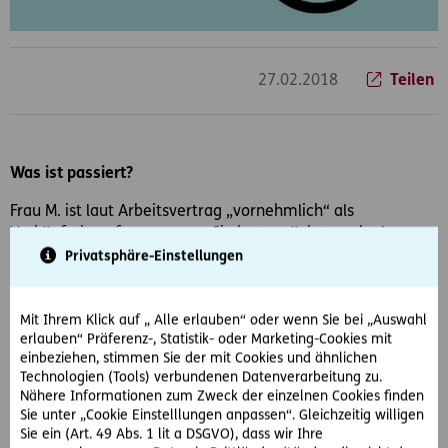
27.02.2018
Teilen
Was ist passiert?
Frau M. ist laut Arbeitsvertrag „vornehmlich“ als
Verkäuferin aufgenommen. Sie hat zunächst auch als
solche gearbeitet. Im Vertrag ist auch eine Klausel
Privatsphäre-Einstellungen
verankert, wonach es dem Arbeitgeber vorbehalten ist, sie
einer anderen Verwendung zuzuweisen.
Mit Ihrem Klick auf „ Alle erlauben“ oder wenn Sie bei „Auswahl
Frau M. wechselt später in das Büro des Arbeitgebers und
erlauben“ Präferenz-, Statistik- oder Marketing-Cookies mit
einbeziehen, stimmen Sie der mit Cookies und ähnlichen
wird Einkäuferin für den Online-Shop. Nach der Karenz -
Technologien (Tools) verbundenen Datenverarbeitung zu.
nach 4 Jahren – nimmt Frau M. die Elternteilzeit in
Nähere Informationen zum Zweck der einzelnen Cookies finden
Anspruch.
Sie unter „Cookie Einstelllungen anpassen“. Gleichzeitig willigen
Sie ein (Art. 49 Abs. 1 lit a DSGVO), dass wir Ihre
Der Arbeitgeber verweist sie wegen Sparmaßnahmen