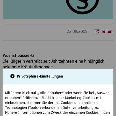
22.09.2009
Teilen
Was ist passiert?
Die Klägerin vertreibt seit Jahrzehnten eine hinlänglich
bekannte Kräuterlimonade.
Privatsphäre-Einstellungen
Die spätere beklagte Partei bezieht die Limonade der
Klägerin in 18-Liter-Containern zum Ausschenken über eine
Zapfanlage in ihrem Gastgarten.
Mit Ihrem Klick auf „ Alle erlauben“ oder wenn Sie bei „Auswahl
erlauben“ Präferenz-, Statistik- oder Marketing-Cookies mit
Am 9.05.2006 besucht ein Mitarbeiter der Klägerin als
einbeziehen, stimmen Sie der mit Cookies und ähnlichen
Testkäufer das Gartenlokal, um den Gastwirt bzw dessen
Technologien (Tools) verbundenen Datenverarbeitung zu.
Einhaltung es Bezugsvertrages zu überprüfen und bestellt
Nähere Informationen zum Zweck der einzelnen Cookies finden