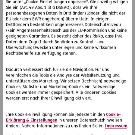
Sie unter „Cookie Einstelllungen anpassen“. Gleichzeitig willigen
die von der Klägerin vertriebene Kräuterlimonade. Der
Sie ein (Art. 49 Abs. 1 lit a DSGVO), dass wir Ihre
Testkäufer erkennt gleich, dass es sich bei dem
personenbezogenen Daten in Drittländer (Länder, die nicht der
ausgeschenkten Getränk nicht um ein solches der Klägerin
EU oder dem EWR angehören) übermitteln. In einigen
handelt - und lässt es in einem Labor untersuchen. Dort
Drittländern besteht kein angemessenes Datenschutzniveau
wird dann auch festgestellt, dass es sich um kein
(kein Angemessenheitsbeschluss der EU-Kommission und keine
Originalgetränk handelt.
geeigneten Garantien). Es besteht daher das Risiko, dass Ihre
Daten dem Zugriff durch Behörden zu Kontroll- und
Überwachungszwecken unterliegen und keine wirksamen
Die Klägerin begehrt nun die die Unterlassung der
Rechtsbehelfe zur Verfügung stehen.
Verwendung des Markenzeichens, soweit die Beklagte nicht
das Markenprodukt der Klägerin anbietet.
Dadurch verbessert sich für Sie die Navigation. Für uns
vereinfachen die Tools die Analyse der Websitenutzung und
So hat der OGH entschieden:
unterstützen das Marketing. Wir setzen (technisch) notwendige
Erst- und zweitinstanzliches Gericht geben der Klägerin
Cookies, Statistik- und Marketing-Cookies ein. Notwendige
Recht, der OGH sieht die Sache anders: Der Kellner hat in
Cookies werden immer gespeichert. Alle anderen Cookies
die eigene Tasche gewirtschaftet, die Beklagte hat von der
werden erst nach Ihrer Einwilligung aktiviert.
Markenrechtsverletzung nichts gewusst und auch nicht
davon profitiert. Daher hat die Beklagte auch nicht für die
Ihre Cookie-Einwilligung können Sie jederzeit in den
Cookie-
Markenrechtsverletzung zu haften.
Erklärung & Einstellungen
in unseren Datenschutzhinweisen
ändern. Nähere Informationen zu uns finden Sie im
Impressum
.