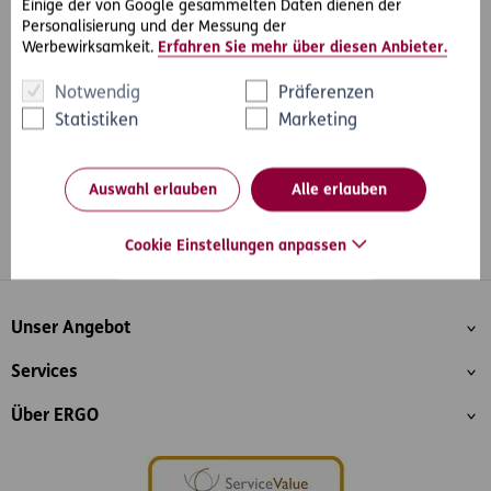
Einige der von Google gesammelten Daten dienen der
Personalisierung und der Messung der
Werbewirksamkeit.
Erfahren Sie mehr über diesen Anbieter.
#Rechtsprechung
#Versicherungsrecht
Teilen
Notwendig
Präferenzen
Statistiken
Marketing
Auswahl erlauben
Alle erlauben
Cookie Einstellungen anpassen
Whatsapp
Facebook
Instagram
LinkedIn
Blog
Inhaltsübersicht
Unser Angebot
Services
Über ERGO