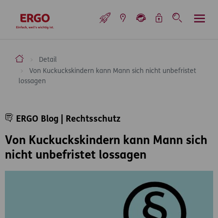
Inhaltsbereich (Access Key: 0)
Hauptnavigation (Access Key: 1)
Top-Navigation (Access Key: 2)
Inhaltsübersicht (Access Key: 3)
Footer-Links (Access Key: 4)
Top-Navigation
zur Startseite
ERGO Versicherung Aktiengesellschaft
Detail
Von Kuckuckskindern kann Mann sich nicht unbefristet
lossagen
Inhaltsbereich
ERGO Blog | Rechtsschutz
Von Kuckuckskindern kann Mann sich
nicht unbefristet lossagen