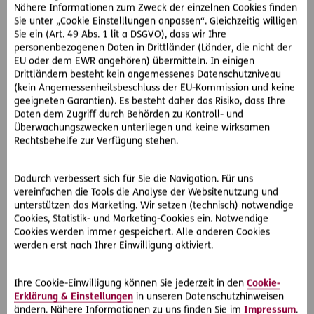
Vater auch offiziell von der Tochter lossagen und stellt bei
Nähere Informationen zum Zweck der einzelnen Cookies finden
Sie unter „Cookie Einstelllungen anpassen“. Gleichzeitig willigen
Gericht einen Antrag auf Feststellung, dass die Tochter
Sie ein (Art. 49 Abs. 1 lit a DSGVO), dass wir Ihre
nicht aus der Ehe mit Frau Z. stammt.
personenbezogenen Daten in Drittländer (Länder, die nicht der
EU oder dem EWR angehören) übermitteln. In einigen
Drittländern besteht kein angemessenes Datenschutzniveau
So hat der OGH entschieden:
(kein Angemessenheitsbeschluss der EU-Kommission und keine
Obwohl durch ein biologisches Gutachten festgestellt
geeigneten Garantien). Es besteht daher das Risiko, dass Ihre
werden kann, dass Herr Z. als Vater auszuschließen ist, wird
Daten dem Zugriff durch Behörden zu Kontroll- und
sein Antrag wegen Fristversäumung zurück gewiesen:
Überwachungszwecken unterliegen und keine wirksamen
Rechtsbehelfe zur Verfügung stehen.
Auch wenn anfangs nur ein – wenn auch gravierender –
Verdacht bestanden hat, spätestens im Jahr 2000 - als
Dadurch verbessert sich für Sie die Navigation. Für uns
auch die Tochter entsprechend informiert wird - hat die
vereinfachen die Tools die Analyse der Websitenutzung und
Antragsfrist zu laufen begonnen. Nach § 158 ABGB kann der
unterstützen das Marketing. Wir setzen (technisch) notwendige
Antrag auf Feststellung, dass ein Kind nicht vom Ehemann
Cookies, Statistik- und Marketing-Cookies ein. Notwendige
stammt, binnen zwei Jahren ab Kenntnis der dafür
Cookies werden immer gespeichert. Alle anderen Cookies
sprechenden Umstände gestellt werden.
werden erst nach Ihrer Einwilligung aktiviert.
Und: Später als 30 Jahre nach der Geburt des Kindes kann
Ihre Cookie-Einwilligung können Sie jederzeit in den
Cookie-
nur mehr das Kind selbst die Feststellung der
Erklärung & Einstellungen
in unseren Datenschutzhinweisen
Nichtabstammung begehren..
ändern. Nähere Informationen zu uns finden Sie im
Impressum
.