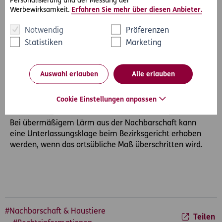
Personalisierung und der Messung der
Grundstück wirft oder: Wie man den Nachbar zwingt,
Werbewirksamkeit.
Erfahren Sie mehr über diesen Anbieter.
seinen Baum zu fällen!
Notwendig
Präferenzen
Statistiken
Marketing
Lärmende Nachbarn
Die meisten von uns leiden heutzutage unter
Auswahl erlauben
Alle erlauben
übermäßiger Lärmentwicklung, ob es sich nun um
Verkehrslärm, Betriebslärm oder Lärm aus der
Cookie Einstellungen anpassen
Nachbarschaft handelt.
Bei übermäßigem Lärm aus der Nachbarschaft kann
eine Unterlassungsklage beim Bezirksgericht erhoben
werden, wenn das ortsübliche Maß überschritten wird.
#Nachbarschaft & Haustiere
Teilen