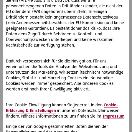
Sie ein (Art. 49 Abs. 1 lit a DSGVO), dass wir Ihre
Warnungstafel „Bissiger Hund“ beim Eingang allein
personenbezogenen Daten in Drittländer (Länder, die nicht der
genügt noch nicht.
EU oder dem EWR angehören) übermitteln. In einigen
Drittländern besteht kein angemessenes Datenschutzniveau
Einschlägige Gerichtsentscheidungen gibt es etwa zu
(kein Angemessenheitsbeschluss der EU-Kommission und keine
Hunden, Hühnern und Schafen, aber auch zu Bienen.
geeigneten Garantien). Es besteht daher das Risiko, dass Ihre
Daten dem Zugriff durch Behörden zu Kontroll- und
Überwachungszwecken unterliegen und keine wirksamen
Rechtsbehelfe zur Verfügung stehen.
Dadurch verbessert sich für Sie die Navigation. Für uns
vereinfachen die Tools die Analyse der Websitenutzung und
unterstützen das Marketing. Wir setzen (technisch) notwendige
Cookies, Statistik- und Marketing-Cookies ein. Notwendige
Cookies werden immer gespeichert. Alle anderen Cookies
werden erst nach Ihrer Einwilligung aktiviert.
Ihre Cookie-Einwilligung können Sie jederzeit in den
Cookie-
Erklärung & Einstellungen
in unseren Datenschutzhinweisen
ändern. Nähere Informationen zu uns finden Sie im
Impressum
.
Einige der von Google gesammelten Daten dienen der
Wenn der Baum des Nachbarn Schatten auf mein