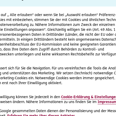
ruflich als Büroangestellte. In ihrer Freizeit gibt sie Kindern 
t sie offiziell aus und bezahlt aus ihren Einnahmen auch Steu
 auf „ Alle erlauben“ oder wenn Sie bei „Auswahl erlauben“ Präferenz-, 
ies mit einbeziehen, stimmen Sie der mit Cookies und ähnlichen Techn
tenverarbeitung zu. Nähere Informationen zum Zweck der einzelnen 
paß. Bis zu dem Zeitpunkt, wo die Mutter einer Nachhilfeschüle
ie Einstelllungen anpassen“. Gleichzeitig willigen Sie ein (Art. 49 Abs. 1
n möchte. Es geht um eine Rechnung von über 500 Euro.
personenbezogenen Daten in Drittländer (Länder, die nicht der EU ode
rmitteln. In einigen Drittländern besteht kein angemessenes Datensc
nden zu ihrem Recht kommen
enheitsbeschluss der EU-Kommission und keine geeigneten Garantien)
ko, dass Ihre Daten dem Zugriff durch Behörden zu Kontroll- und
in zu reden, doch diese lenkt nicht ein. Die Begründung für di
wecken unterliegen und keine wirksamen Rechtsbehelfe zur Verfügun
rtschritte macht. Das kann Florentina W. nicht nachvollziehen, 
 verbessern können.
ert sich für Sie die Navigation. Für uns vereinfachen die Tools die Ana
 und unterstützen das Marketing. Wir setzen (technisch) notwendige C
 W. an die D.A.S. Rechtsschutz AG. Die Juristen setzen ein Mah
 Marketing-Cookies ein. Notwendige Cookies werden immer gespeichert.
hat sichtlich Eindruck hinterlassen, denn bereits nach einer W
erst nach Ihrer Einwilligung aktiviert.
berwiesen.
willigung können Sie jederzeit in den
Cookie-Erklärung & Einstellunge
erbstätigkeit in Basisabsicherung inkludiert
weisen ändern. Nähere Informationen zu uns finden Sie im
Impressu
 Erwerbstätigkeit bietet Florentina W. einen Vertrags-Rechtssc
 Google gesammelten Daten dienen der Personalisierung und der Mess