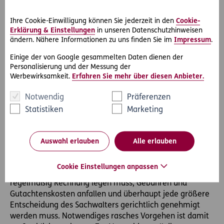
Vertretungsverzeichnis erfolgen.
Diese gesetzliche Vertretungsbefugnis wird also nur
Ihre Cookie-Einwilligung können Sie jederzeit in den
Cookie-
ausreichen, wenn kein größeres Vermögen vorhanden
Erklärung & Einstellungen
in unseren Datenschutzhinweisen
ändern. Nähere Informationen zu uns finden Sie im
Impressum
.
ist und keine größeren Verfügungen zu treffen sind (wie
z.B. Auflösung des bisherigen Haushalts). Ansonsten
Einige der von Google gesammelten Daten dienen der
kann es gerade gegenüber den Banken zu Problemen
Personalisierung und der Messung der
kommen und kann nur über recht geringe Beträge
Werbewirksamkeit.
Erfahren Sie mehr über diesen Anbieter.
verfügt werden. Überhaupt kann diese
Vertretungsbefugnis ausschließlich den privaten Bereich
Notwendig
Präferenzen
erfassen, keinesfalls aber die Vertretung eines
Statistiken
Marketing
Selbständigen in seinem beruflichen Bereich.
Wo die gesetzliche Vertretungsbefugnis nicht ausreicht,
Auswahl erlauben
Alle erlauben
ist grundsätzlich vom Gericht ein Sachwalter zu
bestellen. Eine solche Sachwalterschaft hat einige
Cookie Einstellungen anpassen
Nachteile, als der Sachwalter dem Gericht gegenüber
regelmäßig Rechnung legen muss, Gebühren und
Gutachtenskosten anfallen und überhaupt jede größere
Entscheidung des Sachwalters gerichtlich genehmigt
werden muss. Notwendiges rasches Vorgehen ist damit