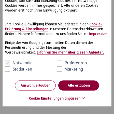
auf einem festen Boden abstellt oder aus geringer Höhe
Cookies, Statistik- und Marketing-Cookies ein. Notwendige
Cookies werden immer gespeichert. Alle anderen Cookies
fallen lässt, sie umstößt oder stark bzw. kräftig an einem
werden erst nach Ihrer Einwilligung aktiviert.
festen Gegenstand anstößt, ist das kein unübliches
Verhalten.
Man braucht aber als Konsument nicht damit zu rechnen,
Ihre Cookie-Einwilligung können Sie jederzeit in den
Cookie-
dass die Flasche dann nicht nur zerbricht, sondern auch
Erklärung & Einstellungen
in unseren Datenschutzhinweisen
ändern. Nähere Informationen zu uns finden Sie im
Impressum
.
explodiert und Glasscherben bzw. Splitter mit hoher
Geschwindigkeit weggeschleudert werden.
Einige der von Google gesammelten Daten dienen der
Personalisierung und der Messung der
Der Hersteller hätte auf die gefährliche Eigenschaft der
Werbewirksamkeit.
Erfahren Sie mehr über diesen Anbieter.
Flasche hinweisen und vor widmungswidrigen Gebrauch
warnen müssen. Der Schadenersatzanspruch des kleinen A.
Notwendig
Präferenzen
besteht daher zu Recht.
Statistiken
Marketing
Auswahl erlauben
Alle erlauben
#Rechtsprechung
#Schadensersatz
Teilen
Cookie Einstellungen anpassen