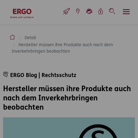
Inhaltsbereich (Access Key: 0)
Hauptnavigation (Access Key: 1)
Top-Navigation (Access Key: 2)
Inhaltsübersicht (Access Key: 3)
Footer-Links (Access Key: 4)
Top-Navigation
zur Startseite
ERGO Versicherung Aktiengesellschaft
Detail
Hersteller müssen ihre Produkte auch nach dem
Inverkehrbringen beobachten
Inhaltsbereich
ERGO Blog | Rechtsschutz
Hersteller müssen ihre Produkte auch
nach dem Inverkehrbringen
beobachten