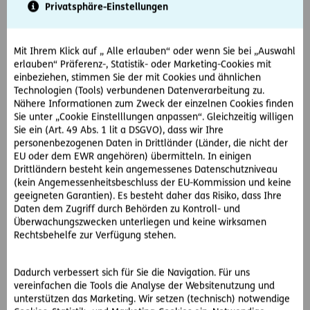
Privatsphäre-Einstellungen
neben ihm stehenden Schuhschrank abzustellen, wobei er
mit der Flasche stark auf dem Schuhschrank anstößt. Die
Flasche bricht und zerbirst explosionsartig in mehrere
Mit Ihrem Klick auf „ Alle erlauben“ oder wenn Sie bei „Auswahl
kleinere Glasscherben.
erlauben“ Präferenz-, Statistik- oder Marketing-Cookies mit
Ein oder mehrere Splitter verletzten den kleinen A. dabei
einbeziehen, stimmen Sie der mit Cookies und ähnlichen
am rechten Auge. Er verlangt deswegen Schmerzengeld
Technologien (Tools) verbundenen Datenverarbeitung zu.
vom Hersteller der Mineralwasserflasche.
Nähere Informationen zum Zweck der einzelnen Cookies finden
Sie unter „Cookie Einstelllungen anpassen“. Gleichzeitig willigen
So hat der OGH entschieden:
Sie ein (Art. 49 Abs. 1 lit a DSGVO), dass wir Ihre
personenbezogenen Daten in Drittländer (Länder, die nicht der
Die Verkehrssicherungspflichten eines Produzenten enden
EU oder dem EWR angehören) übermitteln. In einigen
nicht mit dem Inverkehrbringen eines Produktes, sondern
Drittländern besteht kein angemessenes Datenschutzniveau
bestehen darüber hinaus.
(kein Angemessenheitsbeschluss der EU-Kommission und keine
Die Produktbeobachtungspflicht ist daher Teil der
geeigneten Garantien). Es besteht daher das Risiko, dass Ihre
Produzentenhaftung.
Daten dem Zugriff durch Behörden zu Kontroll- und
Die hier beklagte Herstellerfirma wusste auch bereits vor
Überwachungszwecken unterliegen und keine wirksamen
Rechtsbehelfe zur Verfügung stehen.
dem gegenständlichen Unfall, dass unter Druck stehende
Wasserflaschen explosionsartig zerbersten können, wenn
sie an einen harten Gegenstand angeschlagen werden.
Dadurch verbessert sich für Sie die Navigation. Für uns
Wenn man eine halbleere Glasflasche, in der sich ein
vereinfachen die Tools die Analyse der Websitenutzung und
kohlensäurehältiges Getränk befindet, unabsichtlich hart
unterstützen das Marketing. Wir setzen (technisch) notwendige