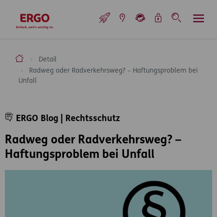
Inhaltsbereich (Access Key: 0)
Hauptnavigation (Access Key: 1)
Top-Navigation (Access Key: 2)
Inhaltsübersicht (Access Key: 3)
Footer-Links (Access Key: 4)
Top-Navigation
zur Startseite
ERGO Versicherung Aktiengesellschaft
Detail
Radweg oder Radverkehrsweg? – Haftungsproblem bei
Unfall
Inhaltsbereich
ERGO Blog | Rechtsschutz
Radweg oder Radverkehrsweg? –
Haftungsproblem bei Unfall