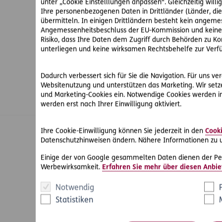
unter „Cookie Einstelllungen anpassen“. Gleichzeitig willige
Ihre personenbezogenen Daten in Drittländer (Länder, d
übermitteln. In einigen Drittländern besteht kein angem
Angemessenheitsbeschluss der EU-Kommission und keine 
Risiko, dass Ihre Daten dem Zugriff durch Behörden zu 
unterliegen und keine wirksamen Rechtsbehelfe zur Verf
Dadurch verbessert sich für Sie die Navigation. Für uns ve
Websitenutzung und unterstützen das Marketing. Wir setze
und Marketing-Cookies ein. Notwendige Cookies werden i
werden erst nach Ihrer Einwilligung aktiviert.
Ihre Cookie-Einwilligung können Sie jederzeit in den
Cooki
© ERGO Versicherung Aktiengesellschaft
Datenschutzhinweisen ändern. Nähere Informationen zu u
Einige der von Google gesammelten Daten dienen der Pe
Footer-Links
Werbewirksamkeit.
Erfahren Sie mehr über diesen Anbie
Barrierefreiheit
Impressum
Notwendig
Rechtliche Hinweise & Datenschutz
Statistiken
Sitemap