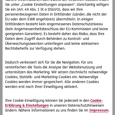
Herr W. kontaktiert das RechtsService-Zentrum in Graz und
Sie unter „Cookie Einstelllungen anpassen“. Gleichzeitig willigen
beschreibt sein Problem. Die D.A.S. Juristen stellen Herrn
Sie ein (Art. 49 Abs. 1 lit a DSGVO), dass wir Ihre
W. einen der rund 500 spezialisierten D.A.S. Partneranwälte
personenbezogenen Daten in Drittländer (Länder, die nicht der
EU oder dem EWR angehören) übermitteln. In einigen
zur Verfügung, der sich der Sache annimmt. Der
Drittländern besteht kein angemessenes Datenschutzniveau
Rechtsanwalt kann vor Gericht erreichen, dass das
(kein Angemessenheitsbeschluss der EU-Kommission und keine
Hochzeitsfoto vom Flyer entfernt werden muss und Herr W.
geeigneten Garantien). Es besteht daher das Risiko, dass Ihre
finanziell entschädigt wird.
Daten dem Zugriff durch Behörden zu Kontroll- und
Überwachungszwecken unterliegen und keine wirksamen
Immaterialgüterrechtsdeckung für Privat- und
Rechtsbehelfe zur Verfügung stehen.
Firmenkunden
Die Immaterialgüterrechtsdeckung schützt bei
Dadurch verbessert sich für Sie die Navigation. Für uns
Streitigkeiten über Verträge, die geistiges Eigentum
vereinfachen die Tools die Analyse der Websitenutzung und
beinhalten. Darüber hinaus sind Probleme rund um das
unterstützen das Marketing. Wir setzen (technisch) notwendige
Recht am eigenen Bild abgesichert.
Cookies, Statistik- und Marketing-Cookies ein. Notwendige
Davon hat auch Sebastian W. profitiert, der die
Cookies werden immer gespeichert. Alle anderen Cookies
werden erst nach Ihrer Einwilligung aktiviert.
Immaterialgüterrechtsdeckung in seinem
D.A.S. Start-
Rechtsschutz Privat
inkludiert hatte.
Für
Firmenkunden
ist die Immaterialgüterrechtsdeckung
Ihre Cookie-Einwilligung können Sie jederzeit in den
Cookie-
im PremiumSchutz enthalten.
Erklärung & Einstellungen
in unseren Datenschutzhinweisen
ändern. Nähere Informationen zu uns finden Sie im
Impressum
.