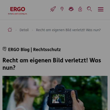
Inhaltsbereich (Access Key: 0)
Hauptnavigation (Access Key: 1)
Top-Navigation (Access Key: 2)
Inhaltsübersicht (Access Key: 3)
Footer-Links (Access Key: 4)
Top-Navigation
zur Startseite
ERGO Versicherung Aktiengesellschaft
Detail
Recht am eigenen Bild verletzt! Was nun?
Inhaltsbereich
ERGO Blog | Rechtsschutz
Recht am eigenen Bild verletzt! Was
nun?