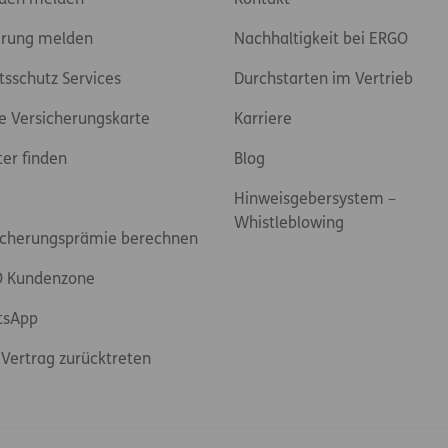
den melden
Kontakt
rung melden
Nachhaltigkeit bei ERGO
tsschutz Services
Durchstarten im Vertrieb
e Versicherungskarte
Karriere
ter finden
Blog
Hinweisgebersystem –
Whistleblowing
icherungsprämie berechnen
 Kundenzone
tsApp
Vertrag zurücktreten