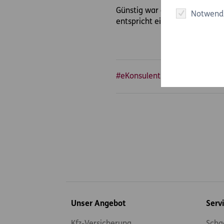
Günstig war das Ganze nicht: 
Notwend
entspricht einer Ersparnis vo
#eKonsulent 15
Inhaltsübersicht
Unser Angebot
Serv