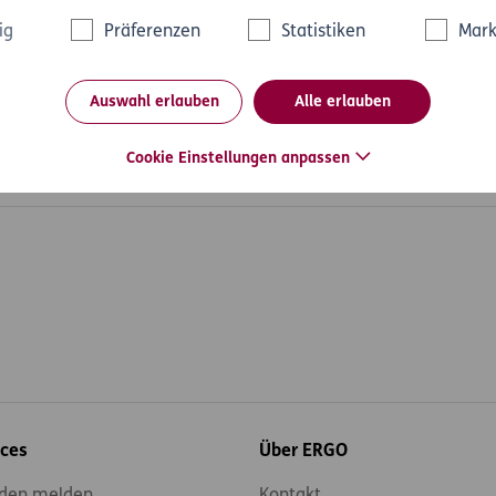
Die Kosten für den Sachverständigen und den Anwalt von Joachim
ig
Präferenzen
Statistiken
Mark
n über EUR 80.000.
Auswahl erlauben
Alle erlauben
Cookie Einstellungen anpassen
ices
Über ERGO