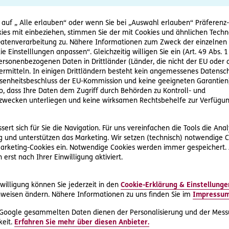
 Tod der Eltern fair unter allen Geschwistern aufgeteilt weite
 auf „ Alle erlauben“ oder wenn Sie bei „Auswahl erlauben“ Präferenz-, 
ies mit einbeziehen, stimmen Sie der mit Cookies und ähnlichen Techn
 Vater auch die Mutter von Herrn F. stirbt, zeigt sich aber ei
tenverarbeitung zu. Nähere Informationen zum Zweck der einzelnen 
geführten Vermögenswerte weisen einige Lücken auf: Offenbar
ie Einstelllungen anpassen“. Gleichzeitig willigen Sie ein (Art. 49 Abs. 1
iten fast alles überschrieben. Joachim F. verbleibt daher nur n
personenbezogenen Daten in Drittländer (Länder, die nicht der EU ode
ährend der Verlassenschaftsabhandlung fordert er eine ange
rmitteln. In einigen Drittländern besteht kein angemessenes Datensc
jedoch vehement ab.
enheitsbeschluss der EU-Kommission und keine geeigneten Garantien)
ko, dass Ihre Daten dem Zugriff durch Behörden zu Kontroll- und
en auf Erbrecht spezialisierten Anwalt auf. Dieser klärt ihn zu
wecken unterliegen und keine wirksamen Rechtsbehelfe zur Verfügun
, eine Pflichtteilsklage einzubringen. Angesichts der Höhe de
rtenden Kosten enorm. Zum Glück ist Herr F. bei der D.A.S. rec
ert sich für Sie die Navigation. Für uns vereinfachen die Tools die Ana
uers auch schon vor Jahren für den Einschluss der
FamilienWelt
 und unterstützen das Marketing. Wir setzen (technisch) notwendige C
ingen.
 Marketing-Cookies ein. Notwendige Cookies werden immer gespeichert.
erst nach Ihrer Einwilligung aktiviert.
 Gutachten benötigt, um die Liegenschaften und das Unterne
hen Verhandlungstagen und Schriftsätzen können sich die Brüde
willigung können Sie jederzeit in den
Cookie-Erklärung & Einstellunge
lfte des Klagsbetrags in Raten. Erfolgt eine Ratenzahlung versp
weisen ändern. Nähere Informationen zu uns finden Sie im
Impressu
reits bei der zweiten vereinbarten Rate gerät der Bruder in Ve
en. Nach weiteren zwei Jahren ist der gesamte Vergleichsbetra
 Google gesammelten Daten dienen der Personalisierung und der Mess
geschlossen.
eit.
Erfahren Sie mehr über diesen Anbieter.