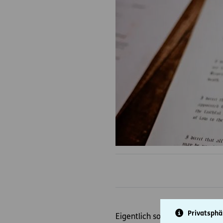
Privatsphä
Eigentlich sollte in der Famil