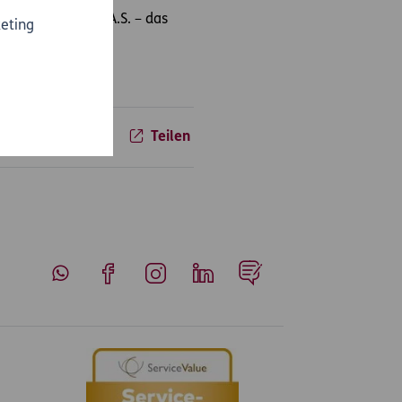
 F. trägt die D.A.S. – das
eting
Teilen
Whatsapp
Facebook
Instagram
LinkedIn
Blog