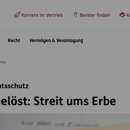
Top-Navigation
Karriere im Vertrieb
Berater finden
K
Recht
Vermögen & Veranlagung
Erbe
htsschutz
gelöst: Streit ums Erbe