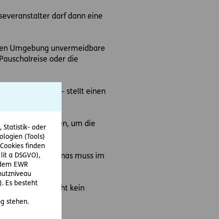
iseveranstalter darf dann eine
lbaren Umgebung unvermeidbare
auschalreise oder die
Coronavirus ist – stellt einen
ngen ausgesprochen, um die
Statistik- oder
ologien (Tools)
Cookies finden
 lit a DSGVO),
ür andere Teile Chinas muss im
r dem EWR
hutzniveau
. Es besteht
ten. Jedoch besteht kein
g stehen.