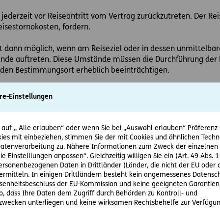
 jederzeit vor Reiseantritt vom Vertrag zurückzutreten. Der Re
isestornokosten, fordern.
ist dann möglich, wenn am Reiseziel oder in dessen unmitte
de auftreten. Diese Umstände müssen die Durchführung der P
den Bestimmungsort erheblich beeinträchtigen.
hwere Krankheit mit hohem Gefährdungsniveau – so wie es das 
re-Einstellungen
mstand dar.
eit einen internationalen Notstand ausgerufen und Empfehlu
 auf „ Alle erlauben“ oder wenn Sie bei „Auswahl erlauben“ Präferenz-, 
ie Grenzen Chinas hinaus einzudämmen.
ies mit einbeziehen, stimmen Sie der mit Cookies und ähnlichen Techn
tenverarbeitung zu. Nähere Informationen zum Zweck der einzelnen 
ie Einstelllungen anpassen“. Gleichzeitig willigen Sie ein (Art. 49 Abs. 1
sen Hauptstadt Wuhan ist der kostenlose Rücktritt möglich. F
personenbezogenen Daten in Drittländer (Länder, die nicht der EU ode
n, ob außergewöhnliche Umstände vorliegen.
rmitteln. In einigen Drittländern besteht kein angemessenes Datensc
enheitsbeschluss der EU-Kommission und keine geeigneten Garantien)
n Reisenden alle bereits geleisteten Zahlungen zurückzuerstat
ko, dass Ihre Daten dem Zugriff durch Behörden zu Kontroll- und
entgangenen Urlaubsfreuden.
wecken unterliegen und keine wirksamen Rechtsbehelfe zur Verfügun