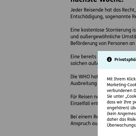
nächste Woche.
Jeder Reisende hat das Recht,
Entschädigung, sogenannte Re
Eine kostenlose Stornierung 
und außergewöhnliche Umstän
Beförderung von Personen an 
Eine bereits ausgebrochene sc
Privatsphä
solchen außergewöhnlichen U
Die WHO hat in der Zwischenz
Mit Ihrem Klick
Ausbreitung des Virus über d
Marketing-Cook
verbundenen Da
Sie unter „Cook
Für Reisen nach Hubei und des
dass wir Ihre 
Einzelfall entschieden werde
angehören) übe
(kein Angemess
Bei einem Reisestorno sind de
daher das Risi
Anspruch auf Erstattung der 
Überwachungsz