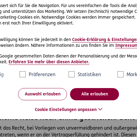
ert sich für Sie die Navigation. Für uns vereinfachen die Tools die Ana
ug nach China kostenlos stornieren?
 und unterstützen das Marketing. Wir setzen (technisch) notwendige C
 Marketing-Cookies ein. Notwendige Cookies werden immer gespeichert.
a gebucht haben, dann informieren Sie sich bei Ihrer Fluggesel
erst nach Ihrer Einwilligung aktiviert.
an Airlines, Lufthansa, Swiss, Brussels Airlines bieten kostenlo
willigung können Sie jederzeit in den
Cookie-Erklärung & Einstellunge
weisen ändern. Nähere Informationen zu uns finden Sie im
Impressu
zwei Reiseziele in China gestrichen und 
 Google gesammelten Daten dienen der Personalisierung und der Mess
tzt. Darf es das?
eit.
Erfahren Sie mehr über diesen Anbieter.
 Möglichkeit, vorab wesentliche Eigenschaften der Pauschalreis
ig
Präferenzen
Statistiken
Mark
derungen zustimmen oder kann kostenlos vom Vertrag zurückt
tzreise anbietet, können die Reisenden entscheiden, ob sie die
Auswahl erlauben
Alle erlauben
Cookie Einstellungen anpassen
meine Reise nach China gestrichen. Geht 
hat das Recht, bei Vorliegen von unvermeidbaren und außerg
treten, wenn er an der Vertragserfüllung gehindert ist. Dies