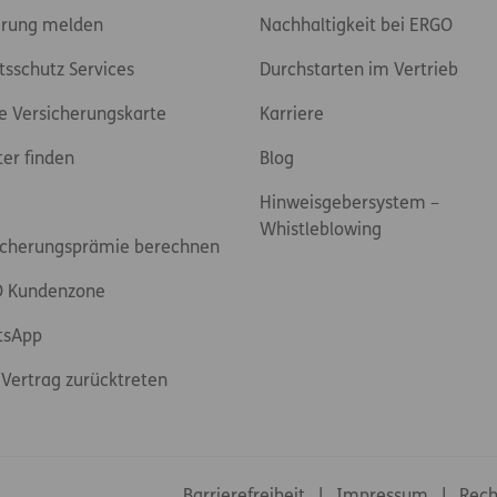
rung melden
Nachhaltigkeit bei ERGO
tsschutz Services
Durchstarten im Vertrieb
e Versicherungskarte
Karriere
ter finden
Blog
Hinweisgebersystem –
Whistleblowing
icherungsprämie berechnen
 Kundenzone
tsApp
Vertrag zurücktreten
Footer-Links