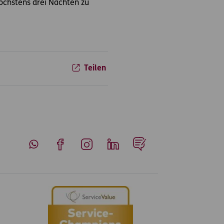
höchstens drei Nächten zu
Teilen
Whatsapp
Facebook
Instagram
LinkedIn
Blog