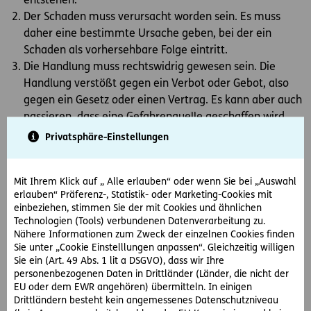
entstehen.
Der Schaden muss verursacht worden sein. Es muss
daher eine bestimmte Ursache geben, bei der ein
Schaden als vorhersehbare Folge eintritt.
Die Handlung muss rechtswidrig gewesen sein. Die
Handlung verstößt gegen ein Verbot oder Gebot, also
gegen ein Gesetz oder einen Vertrag. Es kann aber auch
passieren, dass eine Gefahrenquelle geschaffen wird.
Dabei muss derjenige, der diese Gefahrenquelle
Privatsphäre-Einstellungen
geschaffen hat sicherstellen, dass niemand verletzt
wird.
Mit Ihrem Klick auf „ Alle erlauben“ oder wenn Sie bei „Auswahl
Den Schädiger muss ein Verschulden treffen. Die
erlauben“ Präferenz-, Statistik- oder Marketing-Cookies mit
Handlung kann vorsätzlich oder (leicht bzw. grob)
einbeziehen, stimmen Sie der mit Cookies und ähnlichen
fahrlässig vom Schädiger herbeigeführt werden.
Technologien (Tools) verbundenen Datenverarbeitung zu.
Nähere Informationen zum Zweck der einzelnen Cookies finden
Wie sieht es daher in jenem Fall aus, wenn der Autofahrer
Sie unter „Cookie Einstelllungen anpassen“. Gleichzeitig willigen
Anton beim Aussteigen aus seinem Pkw die Autotür des
Sie ein (Art. 49 Abs. 1 lit a DSGVO), dass wir Ihre
personenbezogenen Daten in Drittländer (Länder, die nicht der
Wagens von Waldtraud unabsichtlich touchiert und ein
EU oder dem EWR angehören) übermitteln. In einigen
Kratzer entsteht?
Drittländern besteht kein angemessenes Datenschutzniveau