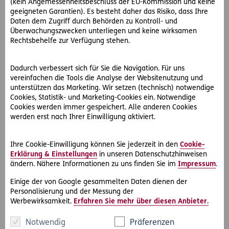
(kein Angemessenheitsbeschluss der EU-Kommission und keine
Ein Schaden ist vorhanden, nämlich der Kratzer am
geeigneten Garantien). Es besteht daher das Risiko, dass Ihre
Auto von Waldtraud als Vermögensschaden bzw. die
Daten dem Zugriff durch Behörden zu Kontroll- und
dadurch anfallenden Reparaturkosten.
Überwachungszwecken unterliegen und keine wirksamen
Rechtsbehelfe zur Verfügung stehen.
Der Kratzer wurde durch Anton verursacht, da er seine
Autotür öffnete und diese auf Waldtrauds Wagen
prallte.
Dadurch verbessert sich für Sie die Navigation. Für uns
Für diesen Fall existiert kein gesetzliches Verbot.
vereinfachen die Tools die Analyse der Websitenutzung und
unterstützen das Marketing. Wir setzen (technisch) notwendige
Allerdings wurde Waldtrauds Auto beschädigt, also
Cookies, Statistik- und Marketing-Cookies ein. Notwendige
wurde sie in ihrem Eigentum verletzt, sodass hier eine
Cookies werden immer gespeichert. Alle anderen Cookies
rechtswidrige Handlung angenommen werden kann.
werden erst nach Ihrer Einwilligung aktiviert.
Anton handelte hier leicht fahrlässig, da dies jedem
sorgfältigen Menschen passieren kann.
Ihre Cookie-Einwilligung können Sie jederzeit in den
Cookie-
Erklärung & Einstellungen
in unseren Datenschutzhinweisen
Im Ergebnis hat Waldtraud einen Schadenersatzanspruch
ändern. Nähere Informationen zu uns finden Sie im
Impressum
.
in Höhe der Reparaturkosten gegenüber Anton.
Einige der von Google gesammelten Daten dienen der
Personalisierung und der Messung der
Werbewirksamkeit.
Erfahren Sie mehr über diesen Anbieter.
Von wem kann Schadensersatz verlangt werden?
Notwendig
Präferenzen
Der Schadensersatz kann grundsätzlich vom direkten