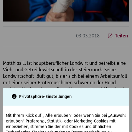
03.03.2018
Teilen
Matthias L. ist hauptberuflicher Landwirt und betreibt eine
Vieh- und Getreidewirtschaft in der Steiermark. Seine
Landwirtschaft läuft gut, bis er sich bei einem Arbeitsunfall
mit einer seiner Erntemaschinen schwer an der Hand
verletzt. Nach mehreren Operationen und zwei Monaten im
Spital, attestiert ihm sein Arzt eine Erwerbsunfähigkeit für
Privatsphäre-Einstellungen
mindestens ein Jahr. Die Sozialversicherungsanstalt der
Bauern erkennt allerdings nur eine Dauer der
Erwerbsunfähigkeit von 4 Monaten an weshalb die
Mit Ihrem Klick auf „ Alle erlauben“ oder wenn Sie bei „Auswahl
erlauben“ Präferenz-, Statistik- oder Marketing-Cookies mit
Erwerbsunfähigkeitspension abgelehnt wird.
einbeziehen, stimmen Sie der mit Cookies und ähnlichen