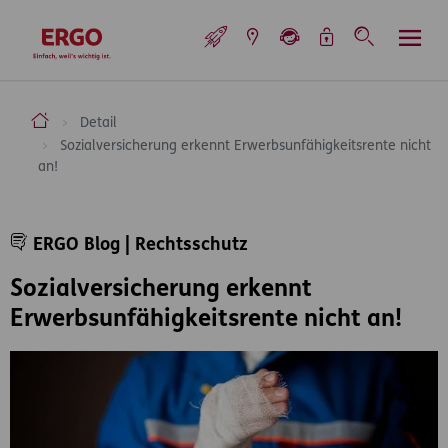
Inhaltsbereich (Access Key: 0)
Hauptnavigation (Access Key: 1)
Top-Navigation (Access Key: 2)
Inhaltsübersicht (Access Key: 3)
Footer-Links (Access Key: 4)
Top-Navigation
zur Startseite
ERGO Versicherung Aktiengesellschaft
Detail
Sozialversicherung erkennt Erwerbsunfähigkeitsrente nicht
an!
Inhaltsbereich
ERGO Blog | Rechtsschutz
Sozialversicherung erkennt
Erwerbsunfähigkeitsrente nicht an!