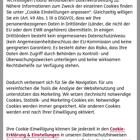
Technologien (Tools) verbundenen Datenverarbeitung zu.
D.A.S. eigene Juristen helfen bei Problemen mit
Nähere Informationen zum Zweck der einzelnen Cookies finden
Sozialversicherung
Sie unter „Cookie Einstelllungen anpassen“. Gleichzeitig willigen
Herr L. ist verzweifelt und wendet sich an die D.A.S. Juristen
Sie ein (Art. 49 Abs. 1 lit a DSGVO), dass wir Ihre
im RechtsServiceZentrum Süd. Diese beauftragen einen der
personenbezogenen Daten in Drittländer (Länder, die nicht der
EU oder dem EWR angehören) übermitteln. In einigen
rund 500 spezialisierten D.A.S. Partneranwälte, welcher die
Drittländern besteht kein angemessenes Datenschutzniveau
Entscheidung der Sozialversicherungsanstalt gerichtlich
(kein Angemessenheitsbeschluss der EU-Kommission und keine
bekämpft. Der D.A.S. Partneranwalt kann erreichen, dass
geeigneten Garantien). Es besteht daher das Risiko, dass Ihre
die Erwerbsunfähigkeit dem ärztlichen Attest entsprechend
Daten dem Zugriff durch Behörden zu Kontroll- und
anerkannt wird.
Überwachungszwecken unterliegen und keine wirksamen
Rechtsbehelfe zur Verfügung stehen.
D.A.S. Landwirtschafts-Rechtsschutz inkludiert
Sozialversicherungs-Rechtsschutz
Dadurch verbessert sich für Sie die Navigation. Für uns
Gerade für Selbstständige kann ein krankheitsbedingter
vereinfachen die Tools die Analyse der Websitenutzung und
Arbeitsausfall weitreichende Konsequenzen haben. Zum
unterstützen das Marketing. Wir setzen (technisch) notwendige
Glück hat Matthias L. mit seinem D.A.S. Landwirtschafts-
Cookies, Statistik- und Marketing-Cookies ein. Notwendige
Rechtsschutz vorgesorgt. In diesem ist der
Cookies werden immer gespeichert. Alle anderen Cookies
werden erst nach Ihrer Einwilligung aktiviert.
Sozialversicherungs-Rechtsschutz enthalten. Damit hat
Herr L. Anspruch auf Beratung durch einen der D.A.S.
eigenen Top-Juristen. Zusätzlich wurde er durch einen auf
Ihre Cookie-Einwilligung können Sie jederzeit in den
Cookie-
Sozialversicherungsrecht spezialisierten D.A.S.
Erklärung & Einstellungen
in unseren Datenschutzhinweisen