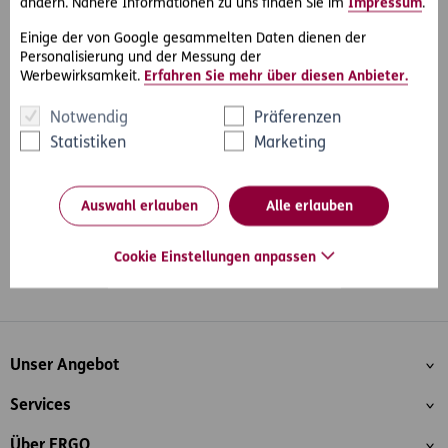
Partneranwalt ohne Kostenrisiko vor Gericht vertreten.
ändern. Nähere Informationen zu uns finden Sie im
Impressum
.
Einige der von Google gesammelten Daten dienen der
Personalisierung und der Messung der
Werbewirksamkeit.
Erfahren Sie mehr über diesen Anbieter.
#Rechtsfälle
#Arbeit & Soziales
Teilen
Notwendig
Präferenzen
Statistiken
Marketing
Auswahl erlauben
Alle erlauben
Cookie Einstellungen anpassen
Whatsapp
Facebook
Instagram
LinkedIn
Blog
Inhaltsübersicht
Unser Angebot
Services
Über ERGO