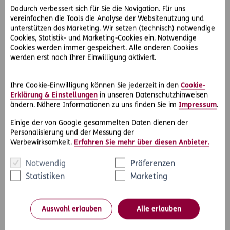
Kleinunternehmer mit Umsätzen bis zu 30.000 Euro, die auf
Dadurch verbessert sich für Sie die Navigation. Für uns
die Kleinunternehmerregelung verzichtet haben, müssen
vereinfachen die Tools die Analyse der Websitenutzung und
keine Umsatzsteuervoranmeldung machen. Sie zahlen die
unterstützen das Marketing. Wir setzen (technisch) notwendige
Umsatzsteuer quartalsweise. Unternehmer mit Umsätzen
Cookies, Statistik- und Marketing-Cookies ein. Notwendige
Cookies werden immer gespeichert. Alle anderen Cookies
bis 100.000 Euro müssen ihre
werden erst nach Ihrer Einwilligung aktiviert.
Umsatzsteuervoranmeldungen quartalsweise abgeben und
zahlen.
Ihre Cookie-Einwilligung können Sie jederzeit in den
Cookie-
Erklärung & Einstellungen
in unseren Datenschutzhinweisen
ändern. Nähere Informationen zu uns finden Sie im
Impressum
.
Kapitalertragsteuer
Einige der von Google gesammelten Daten dienen der
Der Kapitalertragssteuer unterliegen folgende Erträge:
Personalisierung und der Messung der
Werbewirksamkeit.
Erfahren Sie mehr über diesen Anbieter.
Zinserträge aus Bankeinlagen und festverzinslichen
Notwendig
Präferenzen
Wertpapieren (Sparbücher und Wertpapierzinsen)
Statistiken
Marketing
Gewinnanteile aus Beteiligungen (vor allem Dividenden
aus Aktien und Gewinnausschüttungen aus GmbH
Anteilen)
Auswahl erlauben
Alle erlauben
Die Kapitalertragssteuer beträgt grundsätzlich 27,5%. Die