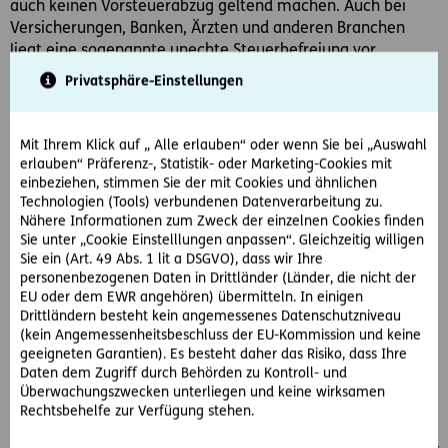
auch keinen Vorsteuerabzug geltend machen. Auch bei
Versicherungen, Banken, Ärzten und anderen Branchen
liegt eine sogenannte unechte Steuerbefreiung vor.
Privatsphäre-Einstellungen
Regelbesteuerungsantrag
Mit Ihrem Klick auf „ Alle erlauben“ oder wenn Sie bei „Auswahl
Steuerbefreite Kleinunternehmer (wenn eine
erlauben“ Präferenz-, Statistik- oder Marketing-Cookies mit
Umsatzgrenze von 30.000 Euro pro Jahr nicht überschritten
einbeziehen, stimmen Sie der mit Cookies und ähnlichen
wird) können beantragen, dass sie ihre Umsätze nach
Technologien (Tools) verbundenen Datenverarbeitung zu.
Nähere Informationen zum Zweck der einzelnen Cookies finden
allgemeinen Regeln des Umsatzsteuergesetzes versteuern.
Sie unter „Cookie Einstelllungen anpassen“. Gleichzeitig willigen
Damit genießen sie den Vorteil des Vorsteuerabzuges.
Sie ein (Art. 49 Abs. 1 lit a DSGVO), dass wir Ihre
personenbezogenen Daten in Drittländer (Länder, die nicht der
EU oder dem EWR angehören) übermitteln. In einigen
Drittländern besteht kein angemessenes Datenschutzniveau
Ein umsatzsteuerpflichtiger Unternehmer muss spätestens
(kein Angemessenheitsbeschluss der EU-Kommission und keine
am 15. Tag des zweitfolgenden Monats eine Umsatzsteuer
geeigneten Garantien). Es besteht daher das Risiko, dass Ihre
Voranmeldung machen. Diese kann er beim zuständigen
Daten dem Zugriff durch Behörden zu Kontroll- und
Finanzamt auch elektronisch einreichen.
Überwachungszwecken unterliegen und keine wirksamen
Rechtsbehelfe zur Verfügung stehen.
Dabei bezahlt er seine fällige Umsatzsteuerlast.