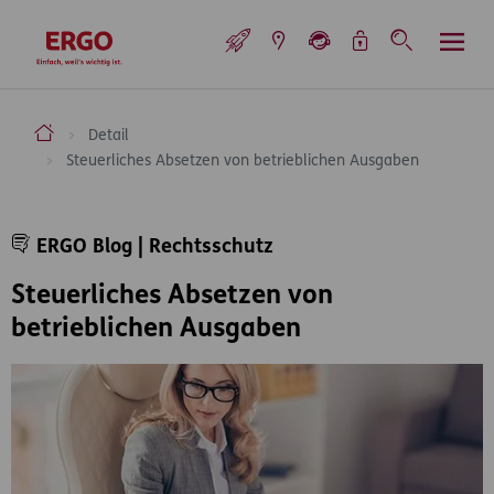
Inhaltsbereich (Access Key: 0)
Hauptnavigation (Access Key: 1)
Top-Navigation (Access Key: 2)
Inhaltsübersicht (Access Key: 3)
Footer-Links (Access Key: 4)
Top-Navigation
zur Startseite
ERGO Versicherung Aktiengesellschaft
Detail
Steuerliches Absetzen von betrieblichen Ausgaben
Inhaltsbereich
ERGO Blog | Rechtsschutz
Steuerliches Absetzen von
betrieblichen Ausgaben