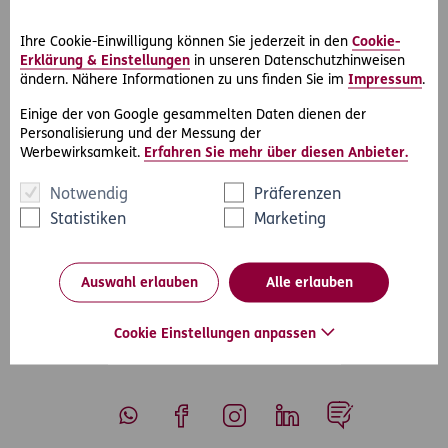
Der Kommunalsteuer unterliegen sämtliche
Ihre Cookie-Einwilligung können Sie jederzeit in den
Cookie-
Bruttoarbeitslöhne, die an Dienstnehmer eines Betriebes
Erklärung & Einstellungen
in unseren Datenschutzhinweisen
im Inland ausbezahlt werden. Steuerschuldner ist dabei der
ändern. Nähere Informationen zu uns finden Sie im
Impressum
.
Unternehmer. Der Steuersatz beträgt 3% der
Bemessungsgrundlage. Die Kommunalsteuer ist vom
Einige der von Google gesammelten Daten dienen der
Unternehmer für jeden Monat selbst zu berechnen und bis
Personalisierung und der Messung der
Werbewirksamkeit.
Erfahren Sie mehr über diesen Anbieter.
zum 15. des Folgemonats an die Gemeinde zu bezahlen.
Notwendig
Präferenzen
Statistiken
Marketing
#Arbeit & Soziales
#Rechtsinformationen
Teilen
Auswahl erlauben
Alle erlauben
Cookie Einstellungen anpassen