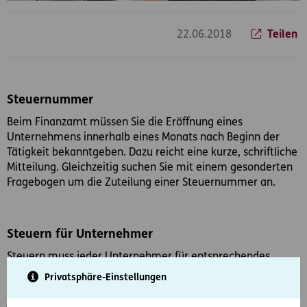
22.06.2018
Teilen
Steuernummer
Beim Finanzamt müssen Sie die Eröffnung eines
Unternehmens innerhalb eines Monats nach Beginn der
Tätigkeit bekanntgeben. Dazu reicht eine kurze, schriftliche
Mitteilung. Gleichzeitig suchen Sie mit einem gesonderten
Fragebogen um die Zuteilung einer Steuernummer an.
Steuern für Unternehmer
Steuern muss jeder Unternehmer für entsprechendes
Einkommen zahlen, unabhängig von Rechtsform, Branche
Privatsphäre-Einstellungen
etc. Vor Abgabe Ihrer Steuererklärungen sollten Sie auf
jeden Fall einen Steuerberater hinzuziehen, der alles noch