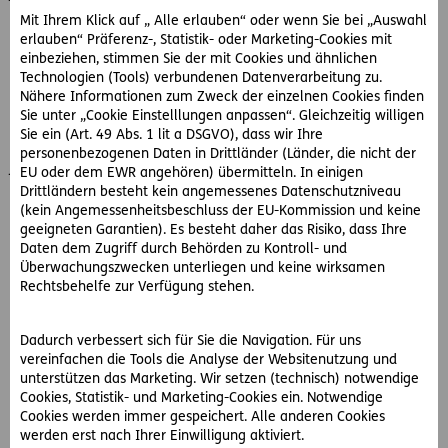
einmal prüft.
Mit Ihrem Klick auf „ Alle erlauben“ oder wenn Sie bei „Auswahl
erlauben“ Präferenz-, Statistik- oder Marketing-Cookies mit
einbeziehen, stimmen Sie der mit Cookies und ähnlichen
Technologien (Tools) verbundenen Datenverarbeitung zu.
Einkommenssteuer
Nähere Informationen zum Zweck der einzelnen Cookies finden
Sie unter „Cookie Einstelllungen anpassen“. Gleichzeitig willigen
Die Einkommenssteuer ist die „Lohnsteuer“ der
Sie ein (Art. 49 Abs. 1 lit a DSGVO), dass wir Ihre
Selbstständigen. Basis und Bemessungsgrundlage ist der
personenbezogenen Daten in Drittländer (Länder, die nicht der
jährlich erwirtschaftete Gewinn. Dieser wird mit Hilfe der
EU oder dem EWR angehören) übermitteln. In einigen
Einnahmen-Ausgaben-Rechnung, Pauschalierung und
Drittländern besteht kein angemessenes Datenschutzniveau
doppelter Buchführung ermittelt.
(kein Angemessenheitsbeschluss der EU-Kommission und keine
geeigneten Garantien). Es besteht daher das Risiko, dass Ihre
Daten dem Zugriff durch Behörden zu Kontroll- und
Überwachungszwecken unterliegen und keine wirksamen
Körperschaftssteuer
Rechtsbehelfe zur Verfügung stehen.
Die Körperschaftssteuer ist die Einkommenssteuer von
Kapitalgesellschaften wie AG oder GmbH. Sie beträgt,
Dadurch verbessert sich für Sie die Navigation. Für uns
vereinfachen die Tools die Analyse der Websitenutzung und
unabhängig von Gewinnhöhe, 25%.
unterstützen das Marketing. Wir setzen (technisch) notwendige
Cookies, Statistik- und Marketing-Cookies ein. Notwendige
Cookies werden immer gespeichert. Alle anderen Cookies
werden erst nach Ihrer Einwilligung aktiviert.
Kommunalsteuer