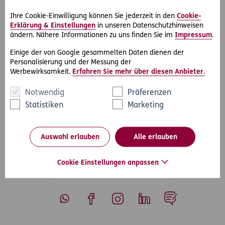
Mietverträgen und Auseinandersetzungen mit den
Nachbarn. Abgesichert ist aber auch die Durchsetzung von
Ihre Cookie-Einwilligung können Sie jederzeit in den
Cookie-
Mietzinsminderungen.
Erklärung & Einstellungen
in unseren Datenschutzhinweisen
Bei der Wahl des Profi-Rechtsschutzes in Kombination mit
ändern. Nähere Informationen zu uns finden Sie im
Impressum
.
dem Auftraggeber-Rechtsschutz und dem Auftragnehmer-
Einige der von Google gesammelten Daten dienen der
Rechtsschutz ist der Betriebsstätten-Rechtsschutz sogar
Personalisierung und der Messung der
inkludiert.
Werbewirksamkeit.
Erfahren Sie mehr über diesen Anbieter.
Notwendig
Präferenzen
Statistiken
Marketing
#Rechtsfälle
#Wohnen & Vermieten
Teilen
Auswahl erlauben
Alle erlauben
Cookie Einstellungen anpassen
Whatsapp
Facebook
Instagram
LinkedIn
Blog