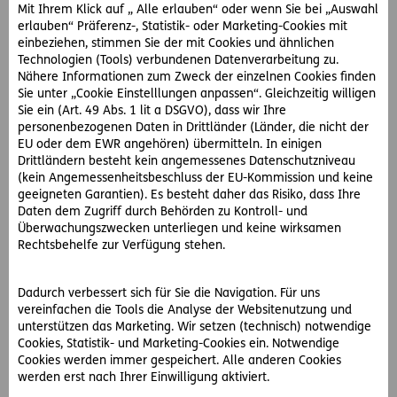
Mit Ihrem Klick auf „ Alle erlauben“ oder wenn Sie bei „Auswahl
erlauben“ Präferenz-, Statistik- oder Marketing-Cookies mit
D.A.S. Juristen stehen mit Rat und Tat zur Seite
einbeziehen, stimmen Sie der mit Cookies und ähnlichen
Technologien (Tools) verbundenen Datenverarbeitung zu.
Er wendet sich an die D.A.S. Juristen, welche ihm dazu
Nähere Informationen zum Zweck der einzelnen Cookies finden
raten, die Kennzeichen der Falschparker aufzuschreiben
Sie unter „Cookie Einstelllungen anpassen“. Gleichzeitig willigen
und an die D.A.S. weiterzuleiten. Die Juristen können dann
Sie ein (Art. 49 Abs. 1 lit a DSGVO), dass wir Ihre
innerhalb einer Frist von 30 Tagen einen D.A.S.
personenbezogenen Daten in Drittländer (Länder, die nicht der
EU oder dem EWR angehören) übermitteln. In einigen
Partneranwalt mit der Einbringung von
Drittländern besteht kein angemessenes Datenschutzniveau
Besitzstörungsklagen beauftragen. Die Kosten für das
(kein Angemessenheitsbeschluss der EU-Kommission und keine
Verfahren und den benötigten Anwalt übernimmt die D.A.S.
geeigneten Garantien). Es besteht daher das Risiko, dass Ihre
Herr M. befolgt den Rat der Rechtsexperten und gibt
Daten dem Zugriff durch Behörden zu Kontroll- und
insgesamt zehn Kennzeichen bekannt. Sein Vorgehen zeigt
Überwachungszwecken unterliegen und keine wirksamen
Wirkung. Bereits zwei Monate später hat er mit seinem
Rechtsbehelfe zur Verfügung stehen.
Parkplatz keinerlei Probleme mehr.
Dadurch verbessert sich für Sie die Navigation. Für uns
Betriebsstätten-Rechtsschutz für Firmenkunden
vereinfachen die Tools die Analyse der Websitenutzung und
unterstützen das Marketing. Wir setzen (technisch) notwendige
Der Betriebsstätten-Rechtsschutz steht Firmenkunden wie
Cookies, Statistik- und Marketing-Cookies ein. Notwendige
Herrn M. zur Verfügung und schützt gewerblich genützte
Cookies werden immer gespeichert. Alle anderen Cookies
werden erst nach Ihrer Einwilligung aktiviert.
Immobilien gegen Besitzstörungen, Streitigkeiten aus