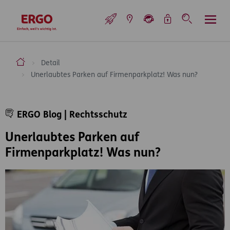
Inhaltsbereich (Access Key: 0)
Hauptnavigation (Access Key: 1)
Top-Navigation (Access Key: 2)
Inhaltsübersicht (Access Key: 3)
Footer-Links (Access Key: 4)
Top-Navigation
zur Startseite
ERGO Versicherung Aktiengesellschaft
Detail
Unerlaubtes Parken auf Firmenparkplatz! Was nun?
Inhaltsbereich
ERGO Blog | Rechtsschutz
Unerlaubtes Parken auf
Firmenparkplatz! Was nun?