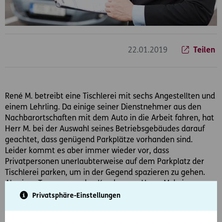
22.01.2019
Teilen
René M. betreibt eine Tischlerei mit sechs Angestellten und
einem Lehrling. Da einige seiner Dienstnehmer aus den
Nachbarortschaften mit dem Auto in die Arbeit fahren, hat
Herr M. bei der Auswahl seines Betriebsgebäudes darauf
geachtet, dass genügend Parkplätze vorhanden sind.
Leider kommt es aber immer wieder vor, dass
Privatpersonen unerlaubterweise auf dem Parkplatz der
Tischlerei parken, um in der Gegend spazieren zu gehen.
Als eines Tages sogar den Kunden von Herrn M. keine
Parkplätze mehr zur Verfügung stehen, weil so viele Autos
Privatsphäre-Einstellungen
unerlaubt abgestellt wurden, reißt dem Tischler der
Geduldsfaden.