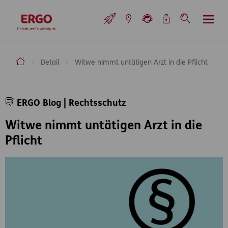
Inhaltsbereich (Access Key: 0)
Hauptnavigation (Access Key: 1)
Top-Navigation (Access Key: 2)
Inhaltsübersicht (Access Key: 3)
Footer-Links (Access Key: 4)
Top-Navigation
zur Startseite
ERGO Versicherung Aktiengesellschaft
Detail
Witwe nimmt untätigen Arzt in die Pflicht
Inhaltsbereich
ERGO Blog | Rechtsschutz
Witwe nimmt untätigen Arzt in die
Pflicht