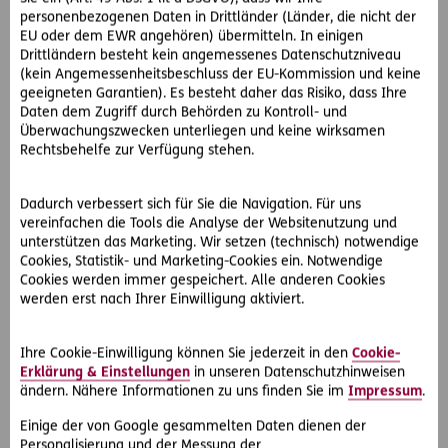
verständigt lediglich das Notarztteam des
personenbezogenen Daten in Drittländer (Länder, die nicht der
Landeskrankenhauses. Herr E verstirbt noch in der
EU oder dem EWR angehören) übermitteln. In einigen
Ordination.
Drittländern besteht kein angemessenes Datenschutzniveau
(kein Angemessenheitsbeschluss der EU-Kommission und keine
Frau E, die den Tod ihres Mannes miterleben muss, erleidet
geeigneten Garantien). Es besteht daher das Risiko, dass Ihre
Daten dem Zugriff durch Behörden zu Kontroll- und
einen schweren psychischen Schock, der in weiterer Folge
Überwachungszwecken unterliegen und keine wirksamen
zu einer psychischen Erkrankung führt. Sie begehrt
Rechtsbehelfe zur Verfügung stehen.
Schmerzensgeld von Dr. K wegen Unterlassung der
Einleitung von Erste Hilfe- bzw. Reanimationsmaßnahmen.
Dadurch verbessert sich für Sie die Navigation. Für uns
So hat der OGH entschieden:
vereinfachen die Tools die Analyse der Websitenutzung und
Das Erstgericht muss sich dieser Sache nochmals
unterstützen das Marketing. Wir setzen (technisch) notwendige
Cookies, Statistik- und Marketing-Cookies ein. Notwendige
annehmenund prüfen, ob Herr E auch gestorben wäre,
Cookies werden immer gespeichert. Alle anderen Cookies
wenn Dr. K Reanimationsmaßnahmen gesetzt hätte. Nur
werden erst nach Ihrer Einwilligung aktiviert.
dann sind nämlich der Schock und die Depression der
Unterlassung des Arztes zurechenbar.
Ihre Cookie-Einwilligung können Sie jederzeit in den
Cookie-
Erklärung & Einstellungen
in unseren Datenschutzhinweisen
ändern. Nähere Informationen zu uns finden Sie im
Impressum
.
Einige der von Google gesammelten Daten dienen der
#Rechtsprechung
Teilen
Personalisierung und der Messung der