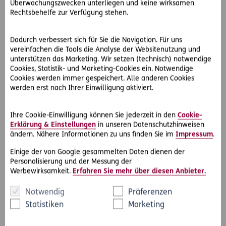
unnötig weiterzuführen, wird vereinbart, dass beide
Überwachungszwecken unterliegen und keine wirksamen
Rechtsbehelfe zur Verfügung stehen.
Parteien ihre Kosten selbst tragen. Die Kosten des
Anwalts
übernimmt ERGO für Frau R.
Dadurch verbessert sich für Sie die Navigation. Für uns
vereinfachen die Tools die Analyse der Websitenutzung und
unterstützen das Marketing. Wir setzen (technisch) notwendige
WohnWelt für Streitigkeiten mit den
Cookies, Statistik- und Marketing-Cookies ein. Notwendige
Nachbarn
Cookies werden immer gespeichert. Alle anderen Cookies
werden erst nach Ihrer Einwilligung aktiviert.
Frau R. ist wahnsinnig erleichtert. Vor allem auch
deshalb, weil ihr keinerlei Kosten entstanden sind. Gut,
Ihre Cookie-Einwilligung können Sie jederzeit in den
Cookie-
dass sie durch ihren
D.A.S. Privat-Rechtsschutz
und der
Erklärung & Einstellungen
in unseren Datenschutzhinweisen
zusätzlichen Absicherung ihrer
WohnWelt
umfassend
ändern. Nähere Informationen zu uns finden Sie im
Impressum
.
geschützt war.
Einige der von Google gesammelten Daten dienen der
Personalisierung und der Messung der
Werbewirksamkeit.
Erfahren Sie mehr über diesen Anbieter.
Notwendig
Präferenzen
D.A.S. Privat-Rechtsschutz
Statistiken
Marketing
Wir sorgen dafür, dass Sie zu Ihrem Recht kommen.