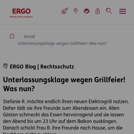
Inhaltsbereich (Access Key: 0)
Hauptnavigation (Access Key: 1)
Top-Navigation (Access Key: 2)
Inhaltsübersicht (Access Key: 3)
Footer-Links (Access Key: 4)
Top-Navigation
zur Startseite
ERGO Versicherung Aktiengesellschaft
Detail
Unterlassungsklage wegen Grillfeier! Was nun?
Inhaltsbereich
ERGO Blog | Rechtsschutz
Unterlassungsklage wegen Grillfeier!
Was nun?
Stefanie R. möchte endlich ihren neuen Elektrogrill nutzen.
Daher lädt sie ihre Freunde zum Abendessen ein. Allen
Gästen schmeckt das Essen hervorragend und sie lassen
den Abend bis um 23 Uhr auf dem Balkon ausklingen.
Danach schickt Frau R. ihre Freunde nach Hause, um die