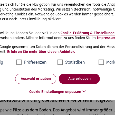
der erste dokumentierte Verkauf über einen Online-Shop statt
ert sich für Sie die Navigation. Für uns vereinfachen die Tools die Ana
ing in einem US-Online-Shop. Bezahlt wurde mittels verschlüss
 und unterstützen das Marketing. Wir setzen (technisch) notwendige C
 Marketing-Cookies ein. Notwendige Cookies werden immer gespeichert.
 gängigste und bekannteste Version über die Entstehung des On
erst nach Ihrer Einwilligung aktiviert.
30. Geburtstag.
willigung können Sie jederzeit in den
Cookie-Erklärung & Einstellunge
-Commerce bereits vollständig entwickelt und der Siegeszug d
weisen ändern. Nähere Informationen zu uns finden Sie im
Impressu
zon und hat damit nicht nur den größten Online-Shop überhaup
 Google gesammelten Daten dienen der Personalisierung und der Mess
händlern der Welt.
eit.
Erfahren Sie mehr über diesen Anbieter.
eren, wurde 1995 gegründet und betreibt mit über 200 Million
ig
Präferenzen
Statistiken
Mark
 online. Die US-amerikanische Kleinanzeigen-Website mit Rubrik
Auswahl erlauben
Alle erlauben
. ermöglicht es, Artikel in der eigenen Umgebung zu kaufen u
Cookie Einstellungen anpassen
Blütezeit des E-Commerce. Shops, Reiseanbieter, Banken und 
Handelsplattform und große Anbieter erweiterten ihr Angebot.
ops wie Pilze aus dem Boden. Das Angebot wird immer größer 