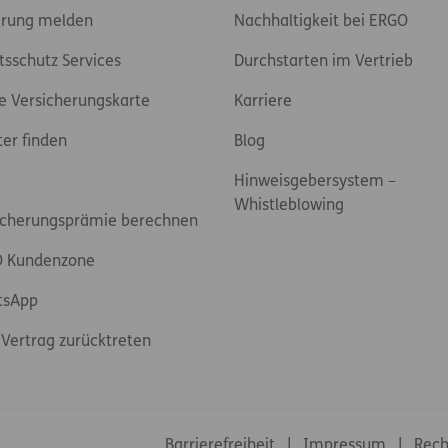
rung melden
Nachhaltigkeit bei ERGO
tsschutz Services
Durchstarten im Vertrieb
e Versicherungskarte
Karriere
ter finden
Blog
Hinweisgebersystem –
Whistleblowing
icherungsprämie berechnen
 Kundenzone
tsApp
Vertrag zurücktreten
Footer-Links
Barrierefreiheit
Impressum
Rech