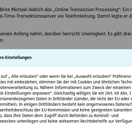
rite Michael Aldrich das „Online Transaction Processing“: Ein 
Time-Transaktionsserver via Telefonleitung. Damit legte er d
einen Anfang nahm, darüber herrscht Uneinigkeit. Es gibt dre
n:
-Studenten
re-Einstellungen
 Stanford (UK) sollen in den 70er-Jahren eine Transaktion mit
of Technology über den Internetvorgänger Arpanet abgewickelt
delt haben.
 auf „ Alle erlauben“ oder wenn Sie bei „Auswahl erlauben“ Präferenz-, 
ies mit einbeziehen, stimmen Sie der mit Cookies und ähnlichen Techn
tenverarbeitung zu. Nähere Informationen zum Zweck der einzelnen 
igen Internets wurde im Rahmen eines Pilotprojektes das TV-G
ie Einstelllungen anpassen“. Gleichzeitig willigen Sie ein (Art. 49 Abs. 1
n) an das Teletext-System angeschlossen. So konnte die alte 
personenbezogenen Daten in Drittländer (Länder, die nicht der EU ode
rmitteln. In einigen Drittländern besteht kein angemessenes Datensc
und mittels Knopfdruck auf ihrer Fernbedienung die Bestellung
enheitsbeschluss der EU-Kommission und keine geeigneten Garantien)
mitteln.
ko, dass Ihre Daten dem Zugriff durch Behörden zu Kontroll- und
wecken unterliegen und keine wirksamen Rechtsbehelfe zur Verfügun
inkauf