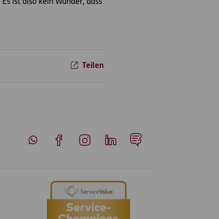
Es ist also kein Wunder, dass
Teilen
Whatsapp
Facebook
Instagram
LinkedIn
Blog