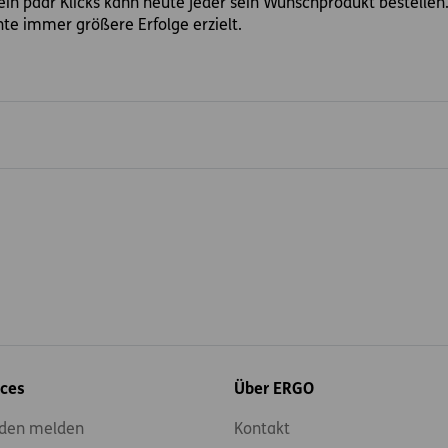
in paar Klicks kann heute jeder sein Wunschprodukt bestellen. 
te immer größere Erfolge erzielt.
ices
Über ERGO
den melden
Kontakt