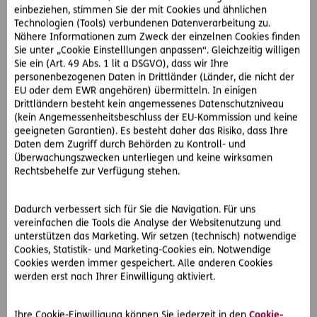
Novelle (WEG-Novelle 2022). Diese sieht bei sogenannten
einbeziehen, stimmen Sie der mit Cookies und ähnlichen
privilegierten Arbeiten Erleichterungen bei der
Technologien (Tools) verbundenen Datenverarbeitung zu.
Durchsetzung vor, z. B. im Falle einer Errichtung einer
Nähere Informationen zum Zweck der einzelnen Cookies finden
Solaranlage oder einer E-Ladestation.
Sie unter „Cookie Einstelllungen anpassen“. Gleichzeitig willigen
Sie ein (Art. 49 Abs. 1 lit a DSGVO), dass wir Ihre
Jedoch gilt in Ihrem Fall einer Photovoltaikanlage im
personenbezogenen Daten in Drittländer (Länder, die nicht der
EU oder dem EWR angehören) übermitteln. In einigen
Mehrparteienhaus diese neue Bestimmung nicht. Wieso?
Drittländern besteht kein angemessenes Datenschutzniveau
Sie bezieht sich nur auf Reihenhäuser beziehungsweise
(kein Angemessenheitsbeschluss der EU-Kommission und keine
Einzelhäuser, die im Wohnungseigentum stehen.
geeigneten Garantien). Es besteht daher das Risiko, dass Ihre
Daten dem Zugriff durch Behörden zu Kontroll- und
Somit ist in Ihrem Fall die alte Regelung anwendbar: Es
Überwachungszwecken unterliegen und keine wirksamen
bedarf weiterhin der Zustimmung aller Eigentümer. Wenn
Rechtsbehelfe zur Verfügung stehen.
schutzwürdige Interessen beeinträchtigt sind (z.B.
Dachstatik bedenklich, Größe überdimensional, Verbauung,
Dadurch verbessert sich für Sie die Navigation. Für uns
etc.), dann scheitert das Projekt. Der einzelne Bauwerber
vereinfachen die Tools die Analyse der Websitenutzung und
kann aber die Zustimmung vom Gericht ersetzen lassen,
unterstützen das Marketing. Wir setzen (technisch) notwendige
wenn solche Interessen nicht vorliegen. Dann entscheidet
Cookies, Statistik- und Marketing-Cookies ein. Notwendige
der Richter, ob die Maßnahme nach dem WEG erlaubt ist
Cookies werden immer gespeichert. Alle anderen Cookies
oder nicht.
werden erst nach Ihrer Einwilligung aktiviert.
Haben Sie auch eine rechtliche Frage, deren Antwort Sie
Ihre Cookie-Einwilligung können Sie jederzeit in den
Cookie-
brennend interessiert?