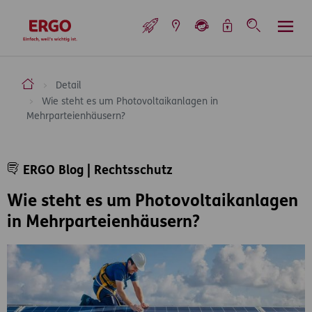
Inhaltsbereich (Access Key: 0)
Hauptnavigation (Access Key: 1)
Top-Navigation (Access Key: 2)
Inhaltsübersicht (Access Key: 3)
Footer-Links (Access Key: 4)
Top-Navigation
zur Startseite
ERGO Versicherung Aktiengesellschaft
Detail
Wie steht es um Photovoltaikanlagen in
Mehrparteienhäusern?
Inhaltsbereich
ERGO Blog | Rechtsschutz
Wie steht es um Photovoltaikanlagen
in Mehrparteienhäusern?