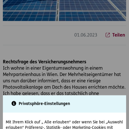
01.06.2023
Teilen
Rechtsfrage des Versicherungsnehmers
Ich wohne in einer Eigentumswohnung in einem
Mehrparteienhaus in Wien. Der Mehrheitseigentümer hat
uns nun darüber informiert, dass er eine riesige
Photovoltaikanlage am Dach des Hauses errichten möchte.
Ich habe gelesen, dass er das tatsächlich ohne
Zustimmung aller Eigentümer machen kann, sofern man
Privatsphäre-Einstellungen
diesem Schreiben nicht widerspricht. Stimmt das?
Antwort der D.A.S. Rechtsberatung
Mit Ihrem Klick auf „ Alle erlauben“ oder wenn Sie bei „Auswahl
Im Jahr 2022 gab es eine Wohnungseigentumsgesetz-
erlauben“ Präferenz-, Statistik- oder Marketing-Cookies mit