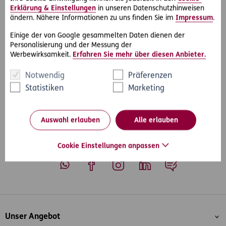
Erklärung & Einstellungen
in unseren Datenschutzhinweisen
Die D.A.S. Rechtsberatung hilft Ihnen gerne telefonisch
ändern. Nähere Informationen zu uns finden Sie im
Impressum
.
weiter: 0800 386 300. Gerne ist sie auch per Mail für Sie
erreichbar unter
rechtsberatung@das.at
.
Einige der von Google gesammelten Daten dienen der
Personalisierung und der Messung der
Werbewirksamkeit.
Erfahren Sie mehr über diesen Anbieter.
Notwendig
Präferenzen
#eKonsulent 15
Teilen
Statistiken
Marketing
Auswahl erlauben
Alle erlauben
Cookie Einstellungen anpassen
Whatsapp
Facebook
Instagram
LinkedIn
Blog
Inhaltsübersicht
Unser Angebot