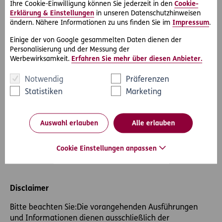
Werner Rack
Ihre Cookie-Einwilligung können Sie jederzeit in den
Cookie-
Pressekontakt
Erklärung & Einstellungen
in unseren Datenschutzhinweisen
ändern. Nähere Informationen zu uns finden Sie im
Impressum
.
ERGO Austria International AG
Einige der von Google gesammelten Daten dienen der
ERGO Center
Personalisierung und der Messung der
Businesspark Marximum / Objekt 3
Werbewirksamkeit.
Erfahren Sie mehr über diesen Anbieter.
Modecenterstraße 17
1110 Vienna
Notwendig
Präferenzen
Statistiken
Marketing
E-Mail schreiben
Auswahl erlauben
Alle erlauben
+43 1 274441180
Cookie Einstellungen anpassen
Disclaimer
Bitte beachten Sie:
Die vorangehenden Ausführungen
und Informationen dienen ausschließlich der