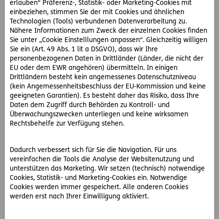
erlauben“ Präferenz-, Statistik- oder Marketing-Cookies mit
angeschlossene Makler, Agenturen und den
einbeziehen, stimmen Sie der mit Cookies und ähnlichen
Direktvertrieb bietet sie ein kundenorientiertes,
Technologien (Tools) verbundenen Datenverarbeitung zu.
bedarfsgerechtes Produktsortiment an Lebens-,
Nähere Informationen zum Zweck der einzelnen Cookies finden
Sie unter „Cookie Einstelllungen anpassen“. Gleichzeitig willigen
Kranken- und Schaden-/Unfallversicherungen für den
Sie ein (Art. 49 Abs. 1 lit a DSGVO), dass wir Ihre
privaten sowie betrieblichen Bereich an.
personenbezogenen Daten in Drittländer (Länder, die nicht der
EU oder dem EWR angehören) übermitteln. In einigen
Infos unter
ergo-versicherung.at
Drittländern besteht kein angemessenes Datenschutzniveau
(kein Angemessenheitsbeschluss der EU-Kommission und keine
Folgen Sie uns auch auf
Facebook
,
Instagram
,
geeigneten Garantien). Es besteht daher das Risiko, dass Ihre
Twitter
und
LinkedIn.
Daten dem Zugriff durch Behörden zu Kontroll- und
Überwachungszwecken unterliegen und keine wirksamen
Rechtsbehelfe zur Verfügung stehen.
Dadurch verbessert sich für Sie die Navigation. Für uns
vereinfachen die Tools die Analyse der Websitenutzung und
unterstützen das Marketing. Wir setzen (technisch) notwendige
Cookies, Statistik- und Marketing-Cookies ein. Notwendige
Cookies werden immer gespeichert. Alle anderen Cookies
werden erst nach Ihrer Einwilligung aktiviert.