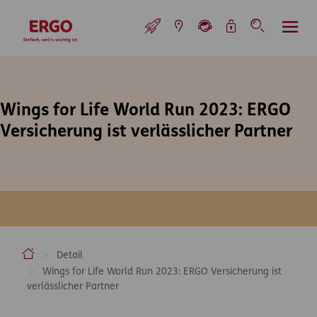
Inhaltsbereich (Access Key: 0)
Hauptnavigation (Access Key: 1)
Top-Navigation (Access Key: 2)
Inhaltsübersicht (Access Key: 3)
Footer-Links (Access Key: 4)
Top-Navigation
zur Startseite
Wings for Life World Run 2023: ERGO
Versicherung ist verlässlicher Partner
ERGO Versicherung Aktiengesellschaft
Detail
Wings for Life World Run 2023: ERGO Versicherung ist
verlässlicher Partner