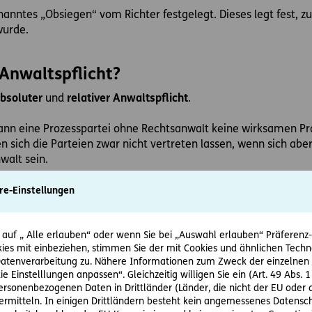
enanntes „Obsiegen“ vom Richter festgelegt. Dieses legt fest, zu
wurde.
Anwaltspflicht?
bsoluter
und
relativer Anwaltspflicht
.
 kann eine Prozesspartei ohne Rechtsanwalt keine wirksamen P
n sich die Parteien zwar nicht vertreten lassen, wenn sich aber 
walt sein.
besteht
re-Einstellungen
rksgericht, deren Streitwert an Geld oder Geldeswert den Betr
en (LG, OLG, OGH)
 auf „ Alle erlauben“ oder wenn Sie bei „Auswahl erlauben“ Präferenz-, 
ies mit einbeziehen, stimmen Sie der mit Cookies und ähnlichen Techn
tenverarbeitung zu. Nähere Informationen zum Zweck der einzelnen 
ie Einstelllungen anpassen“. Gleichzeitig willigen Sie ein (Art. 49 Abs. 1
irksgerichtes besteht keine absolute Anwaltspflicht (§ 29 Abs 
personenbezogenen Daten in Drittländer (Länder, die nicht der EU ode
rmitteln. In einigen Drittländern besteht kein angemessenes Datensc
esteht