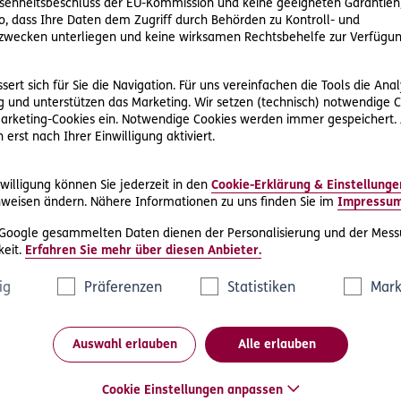
enheitsbeschluss der EU-Kommission und keine geeigneten Garantien)
ko, dass Ihre Daten dem Zugriff durch Behörden zu Kontroll- und
wecken unterliegen und keine wirksamen Rechtsbehelfe zur Verfügun
 Streitwert von über 5.000 Euro (§ 29 Abs 1 ZPO).
ert sich für Sie die Navigation. Für uns vereinfachen die Tools die Ana
 eine relative Anwaltspflicht besteht, können die Parteien se
 und unterstützen das Marketing. Wir setzen (technisch) notwendige C
rtreten lassen.
 Marketing-Cookies ein. Notwendige Cookies werden immer gespeichert.
erst nach Ihrer Einwilligung aktiviert.
n Rechtsanwalt?
willigung können Sie jederzeit in den
Cookie-Erklärung & Einstellunge
weisen ändern. Nähere Informationen zu uns finden Sie im
Impressu
seine erbrachten Leistungen natürlich ein Honorar zu.
erseits von der Komplexität des Sachverhalts und andererseit
 Google gesammelten Daten dienen der Personalisierung und der Mess
sogenannten Streitwert, ab. Die Kosten für eine Verhandlung 
eit.
Erfahren Sie mehr über diesen Anbieter.
ozess kosten kann, können Sie mit dem
D.A.S. Prozesskostenre
ig
Präferenzen
Statistiken
Mark
t, ist hier klar im Vorteil. Rechtsschutzversicherungen tragen i
len die Prozess-, Anwalts- und z. B. Sachverständigenkosten.
Auswahl erlauben
Alle erlauben
Cookie Einstellungen anpassen
enn ich mir einen Prozess nicht leisten 