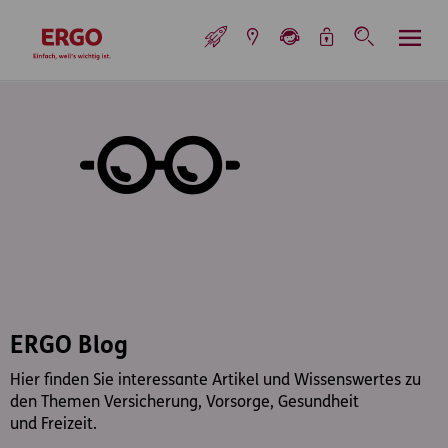
Inhaltsbereich (Access Key: 0)
Hauptnavigation (Access Key: 1)
Top-Navigation (Access Key: 2)
Inhaltsübersicht (Access Key: 3)
Footer-Links (Access Key: 4)
Top-Navigation
zur Startseite
ERGO Blog
Hier finden Sie interessante Artikel und Wissenswertes zu
den Themen Versicherung, Vorsorge, Gesundheit
und Freizeit.