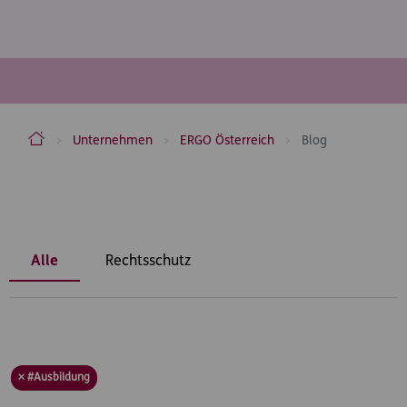
ERGO Versicherung Aktiengesellschaft
Unternehmen
ERGO Österreich
Blog
Inhaltsbereich
Alle
Rechtsschutz
× #Ausbildung