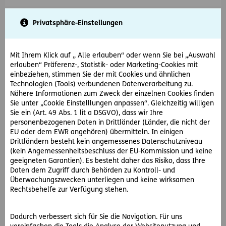
Privatsphäre-Einstellungen
Mit Ihrem Klick auf „ Alle erlauben“ oder wenn Sie bei „Auswahl
erlauben“ Präferenz-, Statistik- oder Marketing-Cookies mit
einbeziehen, stimmen Sie der mit Cookies und ähnlichen
Technologien (Tools) verbundenen Datenverarbeitung zu.
Nähere Informationen zum Zweck der einzelnen Cookies finden
Sie unter „Cookie Einstelllungen anpassen“. Gleichzeitig willigen
Sie ein (Art. 49 Abs. 1 lit a DSGVO), dass wir Ihre
#Rechtsfälle
#Ausbildung
personenbezogenen Daten in Drittländer (Länder, die nicht der
EU oder dem EWR angehören) übermitteln. In einigen
2019-06-01
Drittländern besteht kein angemessenes Datenschutzniveau
(kein Angemessenheitsbeschluss der EU-Kommission und keine
Unfaire Prüfungsfragen! Was nun?
geeigneten Garantien). Es besteht daher das Risiko, dass Ihre
Die Tochter von Vinzenz K. hat einen Fünfer auf die
Daten dem Zugriff durch Behörden zu Kontroll- und
Wiederholungsprüfung in Englisch bekommen, weil Fragen
Überwachungszwecken unterliegen und keine wirksamen
gestellt wurden, die nicht Teil des…
Rechtsbehelfe zur Verfügung stehen.
Dadurch verbessert sich für Sie die Navigation. Für uns