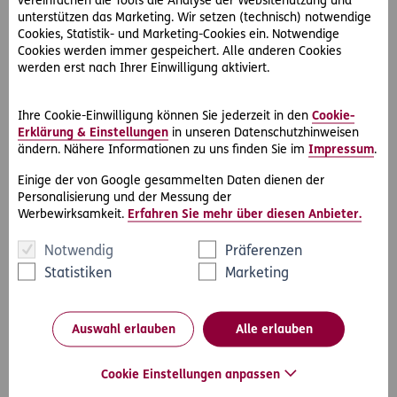
vereinfachen die Tools die Analyse der Websitenutzung und
unterstützen das Marketing. Wir setzen (technisch) notwendige
Cookies, Statistik- und Marketing-Cookies ein. Notwendige
Cookies werden immer gespeichert. Alle anderen Cookies
werden erst nach Ihrer Einwilligung aktiviert.
Ihre Cookie-Einwilligung können Sie jederzeit in den
Cookie-
Erklärung & Einstellungen
in unseren Datenschutzhinweisen
ändern. Nähere Informationen zu uns finden Sie im
Impressum
.
Einige der von Google gesammelten Daten dienen der
Personalisierung und der Messung der
#Rechtsfälle
#Ausbildung
Werbewirksamkeit.
Erfahren Sie mehr über diesen Anbieter.
2019-01-01
Notwendig
Präferenzen
Fragen zum Pflichtpraktikum! Was nun?
Statistiken
Marketing
Simone ist Schülerin und muss im Rahmen ihrer Ausbildung
ein Pflichtpraktikum absolvieren. Da sie bei ihren Eltern im
Rahmen des D.A.S.…
Auswahl erlauben
Alle erlauben
Cookie Einstellungen anpassen