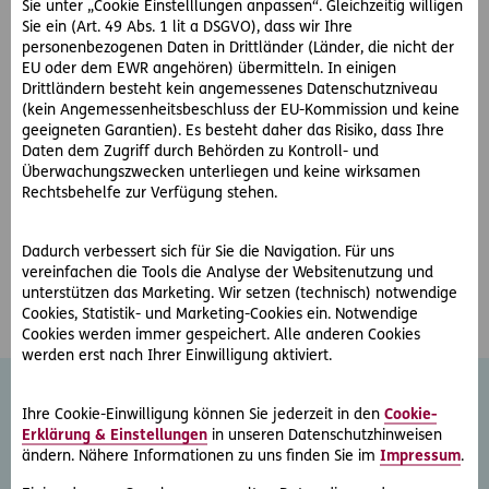
Sie unter „Cookie Einstelllungen anpassen“. Gleichzeitig willigen
Sie ein (Art. 49 Abs. 1 lit a DSGVO), dass wir Ihre
Öffnungszeiten & Sprechstelle
personenbezogenen Daten in Drittländer (Länder, die nicht der
EU oder dem EWR angehören) übermitteln. In einigen
Kanzlei Ebensee:
Drittländern besteht kein angemessenes Datenschutzniveau
(kein Angemessenheitsbeschluss der EU-Kommission und keine
Mo.- Do. 8.00 – 12.00 Uhr und 13.00 – 17.00 Uhr
geeigneten Garantien). Es besteht daher das Risiko, dass Ihre
Daten dem Zugriff durch Behörden zu Kontroll- und
Fr. 08.00 – 12.00 Uhr
Überwachungszwecken unterliegen und keine wirksamen
Rechtsbehelfe zur Verfügung stehen.
Außerhalb der Öffnungszeiten Termine nach Vereinbarung
Termine nach Vereinbarung in der Sprechstelle Bad Ischl
Dadurch verbessert sich für Sie die Navigation. Für uns
im Technologiezentrum Inneres Salzkammergut Bad Ischl
vereinfachen die Tools die Analyse der Websitenutzung und
unterstützen das Marketing. Wir setzen (technisch) notwendige
Cookies, Statistik- und Marketing-Cookies ein. Notwendige
Cookies werden immer gespeichert. Alle anderen Cookies
werden erst nach Ihrer Einwilligung aktiviert.
Ihre Cookie-Einwilligung können Sie jederzeit in den
Cookie-
Weitere Rechtsschutz-
Erklärung & Einstellungen
in unseren Datenschutzhinweisen
ändern. Nähere Informationen zu uns finden Sie im
Impressum
.
Serviceleistungen