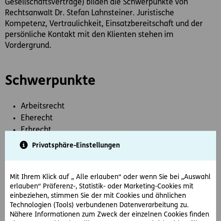
Gesellschaftsverträge) bilden die Schwerpunkte von
Rechtsanwalt Dr. Stefan Lahnsteiner. Juristische
Kompetenz, Vertraulichkeit, Einsatzbereitschaft und der
persönliche Kontakt mit den Klienten stehen im
Vordergrund.
Schwerpunkte
Arbeitsrecht
Eherecht
Erbrecht
Familienrecht
Privatsphäre-Einstellungen
Gewährleistungsrecht
Schadenersatzrecht
Mit Ihrem Klick auf „ Alle erlauben“ oder wenn Sie bei „Auswahl
Versicherungsvertragsrecht
erlauben“ Präferenz-, Statistik- oder Marketing-Cookies mit
Vertragserrichtung
einbeziehen, stimmen Sie der mit Cookies und ähnlichen
Zivilrecht
Technologien (Tools) verbundenen Datenverarbeitung zu.
Nähere Informationen zum Zweck der einzelnen Cookies finden