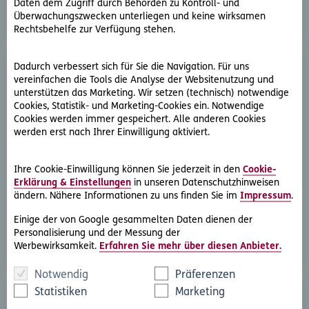
Daten dem Zugriff durch Behörden zu Kontroll- und
Überwachungszwecken unterliegen und keine wirksamen
Rechtsbehelfe zur Verfügung stehen.
Dadurch verbessert sich für Sie die Navigation. Für uns
vereinfachen die Tools die Analyse der Websitenutzung und
unterstützen das Marketing. Wir setzen (technisch) notwendige
Cookies, Statistik- und Marketing-Cookies ein. Notwendige
Cookies werden immer gespeichert. Alle anderen Cookies
werden erst nach Ihrer Einwilligung aktiviert.
D.A.S. Direkthilfe®
Sie benötigen ein Schreiben an die gegnerische Partei
Ihre Cookie-Einwilligung können Sie jederzeit in den
Cookie-
Erklärung & Einstellungen
in unseren Datenschutzhinweisen
oder streben eine außergerichtliche Lösung an
ändern. Nähere Informationen zu uns finden Sie im
Impressum
.
Rechtsschutzfall melden
Einige der von Google gesammelten Daten dienen der
Personalisierung und der Messung der
Werbewirksamkeit.
Erfahren Sie mehr über diesen Anbieter.
Notwendig
Präferenzen
Statistiken
Marketing