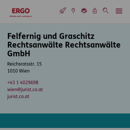
Inhaltsbereich (Access Key: 0)
Hauptnavigation (Access Key: 1)
Top-Navigation (Access Key: 2)
Inhaltsübersicht (Access Key: 3)
Footer-Links (Access Key: 4)
Top-Navigation
zur Startseite
Inhaltsbereich
Felfernig und Graschitz
Rechtsanwälte Rechtsanwälte
GmbH
Reichsratsstr. 15
1010 Wien
+43 1 4029698
wien@jurist.co.at
jurist.co.at