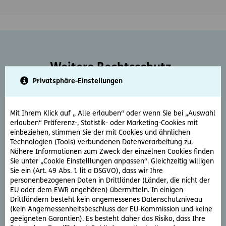
Weitere Rechtsschutz-
Serviceleistungen
Privatsphäre-Einstellungen
Mit Ihrem Klick auf „ Alle erlauben“ oder wenn Sie bei „Auswahl
erlauben“ Präferenz-, Statistik- oder Marketing-Cookies mit
einbeziehen, stimmen Sie der mit Cookies und ähnlichen
Technologien (Tools) verbundenen Datenverarbeitung zu.
Nähere Informationen zum Zweck der einzelnen Cookies finden
Sie unter „Cookie Einstelllungen anpassen“. Gleichzeitig willigen
Rechtsberatung
Sie ein (Art. 49 Abs. 1 lit a DSGVO), dass wir Ihre
personenbezogenen Daten in Drittländer (Länder, die nicht der
Sie haben ein rechtliche Frage? Unsere Rechtsexperten
EU oder dem EWR angehören) übermitteln. In einigen
beantworten diese gerne und schnell.
Drittländern besteht kein angemessenes Datenschutzniveau
(kein Angemessenheitsbeschluss der EU-Kommission und keine
geeigneten Garantien). Es besteht daher das Risiko, dass Ihre
Rechtsfrage stellen