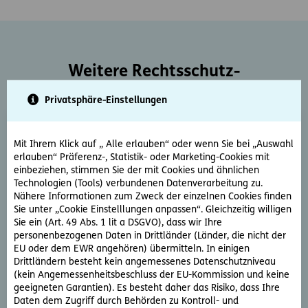
Weitere Rechtsschutz-
Serviceleistungen
Privatsphäre-Einstellungen
Mit Ihrem Klick auf „ Alle erlauben“ oder wenn Sie bei „Auswahl
erlauben“ Präferenz-, Statistik- oder Marketing-Cookies mit
einbeziehen, stimmen Sie der mit Cookies und ähnlichen
Technologien (Tools) verbundenen Datenverarbeitung zu.
Nähere Informationen zum Zweck der einzelnen Cookies finden
Rechtsberatung
Sie unter „Cookie Einstelllungen anpassen“. Gleichzeitig willigen
Sie ein (Art. 49 Abs. 1 lit a DSGVO), dass wir Ihre
Sie haben ein rechtliche Frage? Unsere Rechtsexperten
personenbezogenen Daten in Drittländer (Länder, die nicht der
beantworten diese gerne und schnell.
EU oder dem EWR angehören) übermitteln. In einigen
Drittländern besteht kein angemessenes Datenschutzniveau
(kein Angemessenheitsbeschluss der EU-Kommission und keine
Rechtsfrage stellen
geeigneten Garantien). Es besteht daher das Risiko, dass Ihre
Daten dem Zugriff durch Behörden zu Kontroll- und