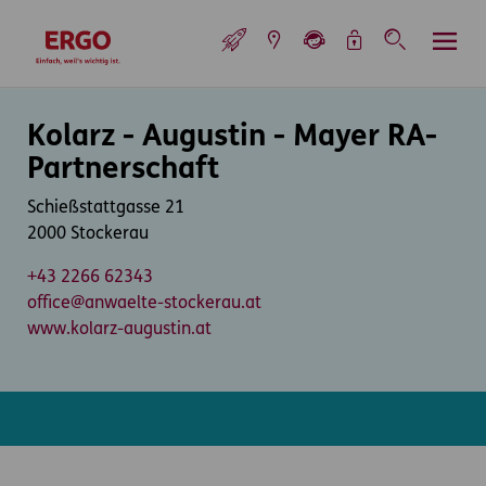
Inhaltsbereich (Access Key: 0)
Hauptnavigation (Access Key: 1)
Top-Navigation (Access Key: 2)
Inhaltsübersicht (Access Key: 3)
Footer-Links (Access Key: 4)
Top-Navigation
zur Startseite
Inhaltsbereich
Kolarz - Augustin - Mayer RA-
Partnerschaft
Schießstattgasse 21
2000 Stockerau
+43 2266 62343
office@anwaelte-stockerau.at
www.kolarz-augustin.at