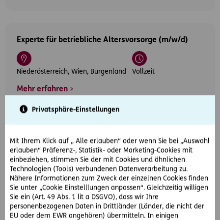
Experte für betriebliche Altersvorsorge (m/w/d)
Niederösterreich, Wien, Burgenland
Vollzeit
Mehr erfahren
Privatsphäre-Einstellungen
Gebietsleiter Außendienst (m/w/d) in der Region
Mit Ihrem Klick auf „ Alle erlauben“ oder wenn Sie bei „Auswahl
Steiermark
erlauben“ Präferenz-, Statistik- oder Marketing-Cookies mit
einbeziehen, stimmen Sie der mit Cookies und ähnlichen
Technologien (Tools) verbundenen Datenverarbeitung zu.
Nähere Informationen zum Zweck der einzelnen Cookies finden
Steiermark
Vollzeit
Sie unter „Cookie Einstelllungen anpassen“. Gleichzeitig willigen
Sie ein (Art. 49 Abs. 1 lit a DSGVO), dass wir Ihre
Mehr erfahren
personenbezogenen Daten in Drittländer (Länder, die nicht der
EU oder dem EWR angehören) übermitteln. In einigen