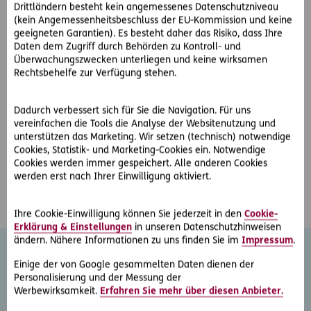
Drittländern besteht kein angemessenes Datenschutzniveau
(kein Angemessenheitsbeschluss der EU-Kommission und keine
geeigneten Garantien). Es besteht daher das Risiko, dass Ihre
Juristischer Referent ab 30 Stunden (m/w/d)
Daten dem Zugriff durch Behörden zu Kontroll- und
Überwachungszwecken unterliegen und keine wirksamen
Rechtsbehelfe zur Verfügung stehen.
ERGO Center Businesspark
Voll- oder Teilzeit
Marximum / Objekt 3
Modecenterstraße 17
Dadurch verbessert sich für Sie die Navigation. Für uns
Mehr erfahren
vereinfachen die Tools die Analyse der Websitenutzung und
unterstützen das Marketing. Wir setzen (technisch) notwendige
Cookies, Statistik- und Marketing-Cookies ein. Notwendige
Cookies werden immer gespeichert. Alle anderen Cookies
werden erst nach Ihrer Einwilligung aktiviert.
1
2
3
4
Zurück
Vorw
Ihre Cookie-Einwilligung können Sie jederzeit in den
Cookie-
Erklärung & Einstellungen
in unseren Datenschutzhinweisen
ändern. Nähere Informationen zu uns finden Sie im
Impressum
.
Ihre Benefits
Einige der von Google gesammelten Daten dienen der
Personalisierung und der Messung der
Mit einem Job bei ERGO profitieren Sie von vielen
Werbewirksamkeit.
Erfahren Sie mehr über diesen Anbieter.
Vorteilen