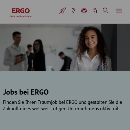
Inhaltsbereich (Access Key: 0)
Hauptnavigation (Access Key: 1)
Top-Navigation (Access Key: 2)
Inhaltsübersicht (Access Key: 3)
Footer-Links (Access Key: 4)
Top-Navigation
zur Startseite
Jobs bei ERGO
Finden Sie Ihren Traumjob bei ERGO und gestalten Sie die
Zukunft eines weltweit tätigen Unternehmens aktiv mit.