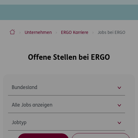
ERGO Versicherung Aktiengesellschaft
Unternehmen
ERGO Karriere
Jobs bei ERGO
Inhaltsbereich
Offene Stellen bei ERGO
Ort
Organisationseinheit
Jobtyp