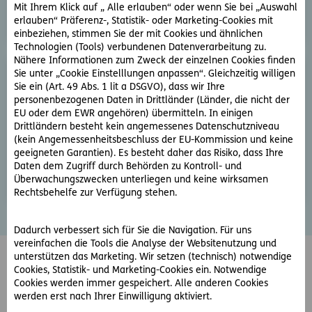
Mit Ihrem Klick auf „ Alle erlauben“ oder wenn Sie bei „Auswahl
erlauben“ Präferenz-, Statistik- oder Marketing-Cookies mit
einbeziehen, stimmen Sie der mit Cookies und ähnlichen
Technologien (Tools) verbundenen Datenverarbeitung zu.
Nähere Informationen zum Zweck der einzelnen Cookies finden
Sie unter „Cookie Einstelllungen anpassen“. Gleichzeitig willigen
Allgemeine Beratung
Sie ein (Art. 49 Abs. 1 lit a DSGVO), dass wir Ihre
personenbezogenen Daten in Drittländer (Länder, die nicht der
Ein Mitarbeiter meldet sich
EU oder dem EWR angehören) übermitteln. In einigen
telefonisch bei Ihnen.
Drittländern besteht kein angemessenes Datenschutzniveau
(kein Angemessenheitsbeschluss der EU-Kommission und keine
geeigneten Garantien). Es besteht daher das Risiko, dass Ihre
weiter
Daten dem Zugriff durch Behörden zu Kontroll- und
Überwachungszwecken unterliegen und keine wirksamen
Rechtsbehelfe zur Verfügung stehen.
Dadurch verbessert sich für Sie die Navigation. Für uns
vereinfachen die Tools die Analyse der Websitenutzung und
unterstützen das Marketing. Wir setzen (technisch) notwendige
Cookies, Statistik- und Marketing-Cookies ein. Notwendige
Cookies werden immer gespeichert. Alle anderen Cookies
werden erst nach Ihrer Einwilligung aktiviert.
Whatsapp
Facebook
Instagram
LinkedIn
Blog