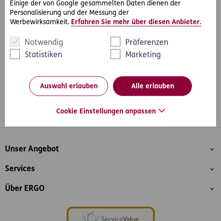
Einige der von Google gesammelten Daten dienen der
Personalisierung und der Messung der
Werbewirksamkeit.
Erfahren Sie mehr über diesen Anbieter.
#Auto & Motorrad
#Rechtsinformationen
Teilen
Notwendig
Präferenzen
Statistiken
Marketing
Auswahl erlauben
Alle erlauben
Cookie Einstellungen anpassen
Whatsapp
Facebook
Instagram
LinkedIn
Blog
Inhaltsübersicht
Unser Angebot
Services
Über ERGO