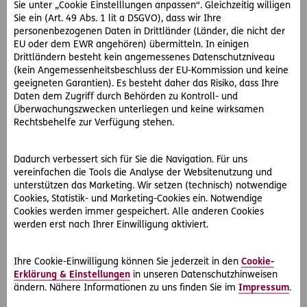
Sie unter „Cookie Einstelllungen anpassen“. Gleichzeitig willigen
eine Obliegenheitsverletzung argumentieren.
Sie ein (Art. 49 Abs. 1 lit a DSGVO), dass wir Ihre
personenbezogenen Daten in Drittländer (Länder, die nicht der
Das ist etwa dann der Fall, wenn ein konkreter Verdacht in
EU oder dem EWR angehören) übermitteln. In einigen
eine bestimmte Richtung (z. B. Alkohol am Steuer) nicht
Drittländern besteht kein angemessenes Datenschutzniveau
mehr geprüft werden kann (OGH 7 Ob191/98h ).
(kein Angemessenheitsbeschluss der EU-Kommission und keine
geeigneten Garantien). Es besteht daher das Risiko, dass Ihre
Daten dem Zugriff durch Behörden zu Kontroll- und
Achtung: Die Haftpflichtversicherung ist hier bis zu 11.000
Überwachungszwecken unterliegen und keine wirksamen
Euro leistungsfrei.
Rechtsbehelfe zur Verfügung stehen.
Dadurch verbessert sich für Sie die Navigation. Für uns
Gefahren beim Autostoppen
vereinfachen die Tools die Analyse der Websitenutzung und
unterstützen das Marketing. Wir setzen (technisch) notwendige
Autostoppen ist riskant, sowohl für den Autostopper selbst,
Cookies, Statistik- und Marketing-Cookies ein. Notwendige
als auch für den Autofahrer, der jemanden mitnimmt.
Cookies werden immer gespeichert. Alle anderen Cookies
Kommt der Autostopper aufgrund eines Unfalles zu
werden erst nach Ihrer Einwilligung aktiviert.
Schaden, so wird der Halter des Kraftfahrzeuges auch bei
verschuldensunabhängigen Unfällen (z. B. Sturm oder
Ihre Cookie-Einwilligung können Sie jederzeit in den
Cookie-
Lawinenabgang) ersatzpflichtig.
Erklärung & Einstellungen
in unseren Datenschutzhinweisen
ändern. Nähere Informationen zu uns finden Sie im
Impressum
.