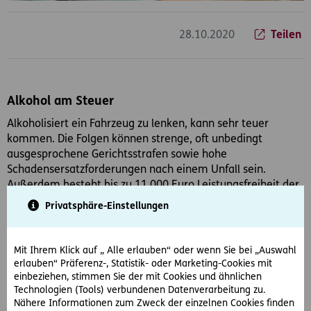
28.10.2020
Teilen
Alkohol am Steuer
Alkoholisiert ein Fahrzeug zu lenken, kann sehr teuer
kommen. Die Folgen können strenge, oft unbedingt
ausgesprochene Gerichtsstrafen sowie hohe
Schadensersatzforderungen nach einem Unfall sein.
Außerdem besteht bis zu 11.000 Euro Leistungsfreiheit der
Haftpflichtversicherung.
Privatsphäre-Einstellungen
Mit Ihrem Klick auf „ Alle erlauben“ oder wenn Sie bei „Auswahl
Fahrerflucht
erlauben“ Präferenz-, Statistik- oder Marketing-Cookies mit
Fahrerflucht zahlt sich niemals aus. Strenge Gerichts- und
einbeziehen, stimmen Sie der mit Cookies und ähnlichen
Technologien (Tools) verbundenen Datenverarbeitung zu.
Verwaltungsstrafen können die Folge sein. Wenn Sie eine
Nähere Informationen zum Zweck der einzelnen Cookies finden
Meldung unterlassen, kann Ihre Haftpflichtversicherung