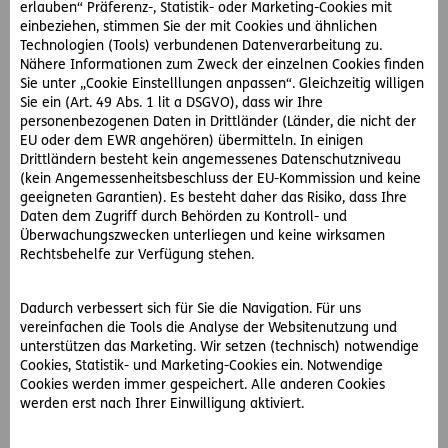
erlauben“ Präferenz-, Statistik- oder Marketing-Cookies mit
die Arbeit war.
einbeziehen, stimmen Sie der mit Cookies und ähnlichen
Technologien (Tools) verbundenen Datenverarbeitung zu.
Rund 500 spezialisierte D.A.S. Partneranwälte in ganz
Nähere Informationen zum Zweck der einzelnen Cookies finden
Österreich
Sie unter „Cookie Einstelllungen anpassen“. Gleichzeitig willigen
Sie ein (Art. 49 Abs. 1 lit a DSGVO), dass wir Ihre
Herr M. ist fassungslos und wendet sich an das D.A.S.
personenbezogenen Daten in Drittländer (Länder, die nicht der
EU oder dem EWR angehören) übermitteln. In einigen
RechtsService. Dieses organisiert sofort einen
Drittländern besteht kein angemessenes Datenschutzniveau
spezialisierten D.A.S. Partneranwalt, der die Interessen des
(kein Angemessenheitsbeschluss der EU-Kommission und keine
D.A.S. Kunden vor Gericht vertritt. Dank des
geeigneten Garantien). Es besteht daher das Risiko, dass Ihre
Verhandlungsgeschicks und der Erfahrung des Anwalts
Daten dem Zugriff durch Behörden zu Kontroll- und
kann das Gericht davon überzeugt werden, dass es sich um
Überwachungszwecken unterliegen und keine wirksamen
einen Unfall am Weg in die Arbeit gehandelt hat. Die
Rechtsbehelfe zur Verfügung stehen.
Sozialversicherung muss die Erwerbsunfähigkeit in vollem
Umfang akzeptieren.
Dadurch verbessert sich für Sie die Navigation. Für uns
vereinfachen die Tools die Analyse der Websitenutzung und
Sozialversicherungs-Rechtsschutz für Streitigkeiten rund
unterstützen das Marketing. Wir setzen (technisch) notwendige
um Erwerbsunfähigkeit
Cookies, Statistik- und Marketing-Cookies ein. Notwendige
Cookies werden immer gespeichert. Alle anderen Cookies
werden erst nach Ihrer Einwilligung aktiviert.
Als Firmenkunde ist Herr M. durch den
D.A.S. Firmen-
Rechtsschutz
versichert. Dieser enthält auch den