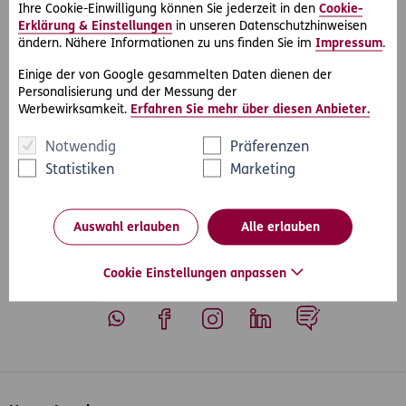
Sozialversicherungs-Rechtsschutz
. Als D.A.S. Kunde
Ihre Cookie-Einwilligung können Sie jederzeit in den
Cookie-
profitiert Herr M. außerdem von dem österreichweiten
Erklärung & Einstellungen
in unseren Datenschutzhinweisen
Netzwerk aus rund 500 Partneranwälten.
ändern. Nähere Informationen zu uns finden Sie im
Impressum
.
Für Privatkunden ist der Sozialversicherungs-Rechtsschutz
Einige der von Google gesammelten Daten dienen der
im D.A.S. Start-Rechtsschutz Privat inkludiert.
Personalisierung und der Messung der
Werbewirksamkeit.
Erfahren Sie mehr über diesen Anbieter.
Notwendig
Präferenzen
Statistiken
Marketing
#Rechtsfälle
#Arbeit & Soziales
Teilen
Auswahl erlauben
Alle erlauben
Cookie Einstellungen anpassen
Whatsapp
Facebook
Instagram
LinkedIn
Blog
Inhaltsübersicht