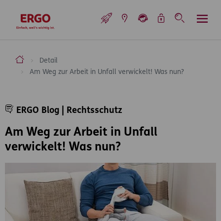
Inhaltsbereich (Access Key: 0)
Hauptnavigation (Access Key: 1)
Top-Navigation (Access Key: 2)
Inhaltsübersicht (Access Key: 3)
Footer-Links (Access Key: 4)
Top-Navigation
zur Startseite
ERGO Versicherung Aktiengesellschaft
Detail
Am Weg zur Arbeit in Unfall verwickelt! Was nun?
Inhaltsbereich
ERGO Blog | Rechtsschutz
Am Weg zur Arbeit in Unfall
verwickelt! Was nun?