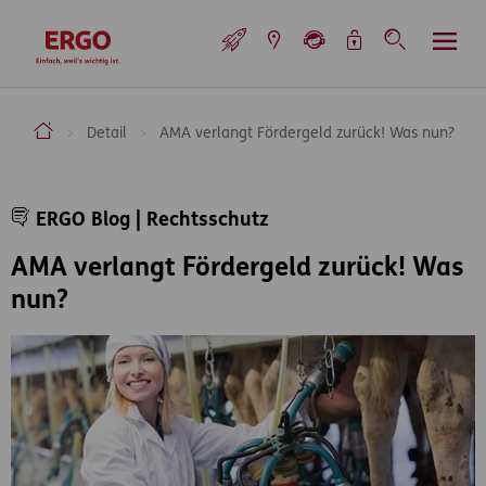
Inhaltsbereich (Access Key: 0)
Hauptnavigation (Access Key: 1)
Top-Navigation (Access Key: 2)
Inhaltsübersicht (Access Key: 3)
Footer-Links (Access Key: 4)
Top-Navigation
zur Startseite
ERGO Versicherung Aktiengesellschaft
Detail
AMA verlangt Fördergeld zurück! Was nun?
Inhaltsbereich
ERGO Blog | Rechtsschutz
AMA verlangt Fördergeld zurück! Was
nun?