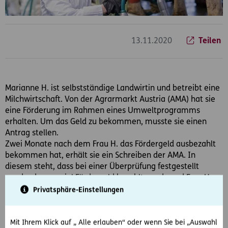
13.11.2020
Teilen
Marianne H. ist selbstständige Landwirtin und betreibt eine
Milchwirtschaft. Von der Agrarmarkt Austria (AMA) hat sie
eine Förderung im Rahmen eines Umweltprogramms
erhalten. Um das Geld zu bekommen, musste sie einen
Antrag stellen.
Zwei Monate nach dem Frau H. das Fördergeld ausbezahlt
bekommen hat, erhält sie ein Schreiben der AMA. In
diesem steht, dass bei einer Überprüfung festgestellt
wurde, dass zu viel Fördergeld bezahlt wurde und Frau H.
einen Teil zurücküberweisen muss.
Privatsphäre-Einstellungen
Spezialisierte D.A.S. Partneranwälte helfen österreichweit
Mit Ihrem Klick auf „ Alle erlauben“ oder wenn Sie bei „Auswahl