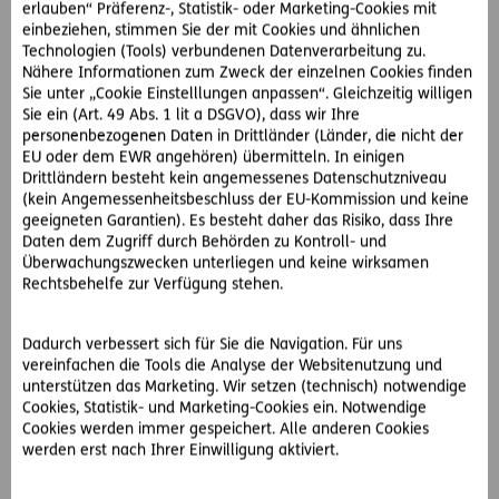
erlauben“ Präferenz-, Statistik- oder Marketing-Cookies mit
Die Landwirtin fällt aus allen Wolken. Immerhin hat sie das
einbeziehen, stimmen Sie der mit Cookies und ähnlichen
Geld fix eingeplant. Sie versteht die Welt nicht mehr. Frau
Technologien (Tools) verbundenen Datenverarbeitung zu.
H. wendet sich sofort an die Juristen des D.A.S.
Nähere Informationen zum Zweck der einzelnen Cookies finden
RechtsService. Diese empfehlen der D.A.S. Kundin eine
Sie unter „Cookie Einstelllungen anpassen“. Gleichzeitig willigen
erfahrene Partneranwältin in der Nähe ihres Bauernhofs.
Sie ein (Art. 49 Abs. 1 lit a DSGVO), dass wir Ihre
Die Anwältin legt gegen die ungerechtfertigte
personenbezogenen Daten in Drittländer (Länder, die nicht der
EU oder dem EWR angehören) übermitteln. In einigen
Rückforderung Bescheidbeschwerde beim
Drittländern besteht kein angemessenes Datenschutzniveau
Bundesverwaltungsgericht ein. Schon bald darauf gibt es
(kein Angemessenheitsbeschluss der EU-Kommission und keine
gute Neuigkeiten: Der Beschwerde wurde stattgegeben
geeigneten Garantien). Es besteht daher das Risiko, dass Ihre
und Frau H. kann den gesamten Förderbetrag behalten. Die
Daten dem Zugriff durch Behörden zu Kontroll- und
Anwalts- und Verfahrenskosten übernimmt die D.A.S. für
Überwachungszwecken unterliegen und keine wirksamen
sie.
Rechtsbehelfe zur Verfügung stehen.
Förder-Rechtsschutz im Landwirtschafts-Rechtsschutz
Dadurch verbessert sich für Sie die Navigation. Für uns
inkludiert
vereinfachen die Tools die Analyse der Websitenutzung und
unterstützen das Marketing. Wir setzen (technisch) notwendige
Marianne H. ist umfassend durch den D.A.S.
Cookies, Statistik- und Marketing-Cookies ein. Notwendige
Landwirtschafts-Rechtsschutz abgesichert. In ihrer
Cookies werden immer gespeichert. Alle anderen Cookies
werden erst nach Ihrer Einwilligung aktiviert.
Absicherung ist auch der Förder-Rechtsschutz enthalten.
Dieser schützt vor Rückforderungen von Fördergeldern der