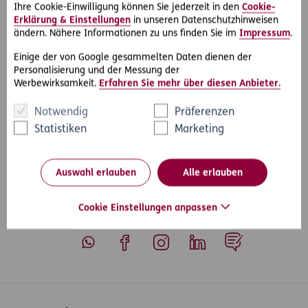
Agrarmarkt Austria und deckt die Kosten für Beschwerden
Ihre Cookie-Einwilligung können Sie jederzeit in den
Cookie-
gegen die Entscheidung der AMA, den Vorlageantrag an
Erklärung & Einstellungen
in unseren Datenschutzhinweisen
das Bundesverwaltungsgericht, für eine mündliche
ändern. Nähere Informationen zu uns finden Sie im
Impressum
.
Verhandlung und – wenn nötig – auch für Beschwerden vor
Einige der von Google gesammelten Daten dienen der
dem Verwaltungs- oder Verfassungsgerichtshof.
Personalisierung und der Messung der
Werbewirksamkeit.
Erfahren Sie mehr über diesen Anbieter.
Notwendig
Präferenzen
Statistiken
Marketing
#Rechtsfälle
Teilen
Auswahl erlauben
Alle erlauben
Cookie Einstellungen anpassen
Whatsapp
Facebook
Instagram
LinkedIn
Blog
Inhaltsübersicht