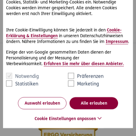
Cookies, Statistik- und Marketing-Cookies ein. Notwendige
Cookies werden immer gespeichert. Alle anderen Cookies
werden erst nach Ihrer Einwilligung aktiviert.
Ihre Cookie-Einwilligung können Sie jederzeit in den
Cookie-
Erklärung & Einstellungen
in unseren Datenschutzhinweisen
Whatsapp
Facebook
Instagram
LinkedIn
Blog
ändern. Nähere Informationen zu uns finden Sie im
Impressum
.
Einige der von Google gesammelten Daten dienen der
Inhaltsübersicht
Unser Angebot
Personalisierung und der Messung der
Werbewirksamkeit.
Erfahren Sie mehr über diesen Anbieter.
Services
Notwendig
Präferenzen
Über ERGO
Statistiken
Marketing
Auswahl erlauben
Alle erlauben
Cookie Einstellungen anpassen