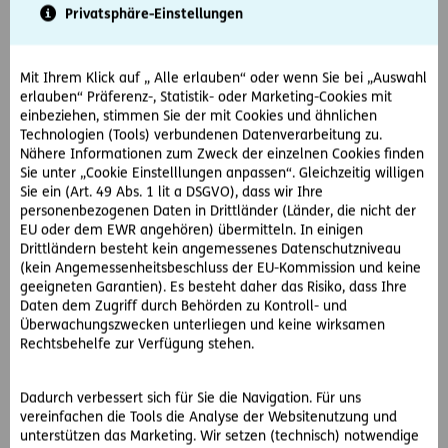
Privatsphäre-Einstellungen
10.12.2017
Teilen
Mit Ihrem Klick auf „ Alle erlauben“ oder wenn Sie bei „Auswahl
erlauben“ Präferenz-, Statistik- oder Marketing-Cookies mit
einbeziehen, stimmen Sie der mit Cookies und ähnlichen
Technologien (Tools) verbundenen Datenverarbeitung zu.
Von einer berechtigten Anzeige wegen einer strafbaren
Nähere Informationen zum Zweck der einzelnen Cookies finden
Handlung soll man sich nicht abbringen lassen, auch wenn
Sie unter „Cookie Einstelllungen anpassen“. Gleichzeitig willigen
man dazu gesetzlich nicht verpflichtet ist. Bewusst falsche
Sie ein (Art. 49 Abs. 1 lit a DSGVO), dass wir Ihre
Anzeigeerstattung dagegen ist als Verleumdung gerichtlich
personenbezogenen Daten in Drittländer (Länder, die nicht der
EU oder dem EWR angehören) übermitteln. In einigen
strafbar.
Drittländern besteht kein angemessenes Datenschutzniveau
(kein Angemessenheitsbeschluss der EU-Kommission und keine
Zur Entgegennahme von schriftlichen Strafanzeigen sind
geeigneten Garantien). Es besteht daher das Risiko, dass Ihre
vor allem die Sicherheitsdienststellen der
Daten dem Zugriff durch Behörden zu Kontroll- und
Polizei verpflichtet, aber auch Staatsanwaltschaften und
Überwachungszwecken unterliegen und keine wirksamen
Gerichte, die mit Strafsachen befasst sind. Man kann
Rechtsbehelfe zur Verfügung stehen.
sowohl eine bestimmte Person als auch „unbekannte
Täter" anzeigen, wenn man den Täter nicht kennt.
Dadurch verbessert sich für Sie die Navigation. Für uns
vereinfachen die Tools die Analyse der Websitenutzung und
unterstützen das Marketing. Wir setzen (technisch) notwendige