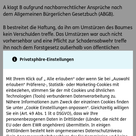
A klagt B aufgrund nachbarrechtlicher Ansprüche nach
dem Allgemeinen Bürgerlichen Gesetzbuch (ABGB).
B bestreitet die Haftung, da ihn am Umstürzen des Baumes
kein Verschulden treffe. Das Umstürzen war auch nicht
vorhersehbar und eine Pflicht zur Schadensabwehr treffe
ihn nach dem Forstgesetz außerhalb von öffentlichen
Straßen und Wegen nicht.
Privatsphäre-Einstellungen
Das Erst- und Berufungsgericht geben der Klage von A
statt.
Mit Ihrem Klick auf „ Alle erlauben“ oder wenn Sie bei „Auswahl
erlauben“ Präferenz-, Statistik- oder Marketing-Cookies mit
Der Fall kommt zum Obersten Gerichtshof.
einbeziehen, stimmen Sie der mit Cookies und ähnlichen
Technologien (Tools) verbundenen Datenverarbeitung zu.
Wie hat der OGH entschieden?
Nähere Informationen zum Zweck der einzelnen Cookies finden
Sie unter „Cookie Einstelllungen anpassen“. Gleichzeitig willigen
Sie ein (Art. 49 Abs. 1 lit a DSGVO), dass wir Ihre
Der OGH gibt B Recht.
personenbezogenen Daten in Drittländer (Länder, die nicht der
EU oder dem EWR angehören) übermitteln. In einigen
Warum?
Drittländern besteht kein angemessenes Datenschutzniveau
Der OGH stützt sich auf das
„Haftungsprivileg“ des