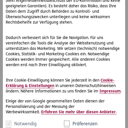
(kein Angemessenheitsbeschluss der EU-Kommission und keine
Waldeigentümers
gemäß § 176 Absatz 2 Forstgesetz: Den
geeigneten Garantien). Es besteht daher das Risiko, dass Ihre
Waldeigentümer trifft grundsätzlich keine Pflicht zur
Daten dem Zugriff durch Behörden zu Kontroll- und
Überwachungszwecken unterliegen und keine wirksamen
Abwendung der Gefahr von Schäden, die abseits von
Rechtsbehelfe zur Verfügung stehen.
öffentlichen Straßen und Wegen durch den Zustand des
Waldes entstehen können.
Dadurch verbessert sich für Sie die Navigation. Für uns
Diese Bestimmung des Forstgesetzes verdrängt daher die
vereinfachen die Tools die Analyse der Websitenutzung und
unterstützen das Marketing. Wir setzen (technisch) notwendige
nachbarrechtliche Haftung nach dem Allgemeinen
Cookies, Statistik- und Marketing-Cookies ein. Notwendige
Bürgerlichen Gesetzbuch. Nachbarrecht nach dem ABGB ist
Cookies werden immer gespeichert. Alle anderen Cookies
hier gar nicht anwendbar.
werden erst nach Ihrer Einwilligung aktiviert.
Und auch Grundsätzliches zu nachbarrechtlichen
Ansprüchen hält der OGH fest:
Ihre Cookie-Einwilligung können Sie jederzeit in den
Cookie-
Erklärung & Einstellungen
in unseren Datenschutzhinweisen
Diese begründen nur einen Anspruch auf Unterlassung oder
ändern. Nähere Informationen zu uns finden Sie im
Impressum
.
Beseitigung, nicht aber auf Wiederherstellung des vorigen
Zustandes oder auf Geldausgleich. Überdies sind solche
Einige der von Google gesammelten Daten dienen der
Ansprüche ausgeschlossen, wenn es sich um
Personalisierung und der Messung der
Naturereignisse handelt, die ohne begünstigendes
Werbewirksamkeit.
Erfahren Sie mehr über diesen Anbieter.
menschliches Zutun eintreten.
Notwendig
Präferenzen
Darüber hinaus besteht ein verschuldensunabhängiger