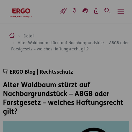
Inhaltsbereich (Access Key: 0)
Hauptnavigation (Access Key: 1)
Top-Navigation (Access Key: 2)
Inhaltsübersicht (Access Key: 3)
Footer-Links (Access Key: 4)
Top-Navigation
zur Startseite
ERGO Versicherung Aktiengesellschaft
Detail
Alter Waldbaum stürzt auf Nachbargrundstück – ABGB oder
Forstgesetz – welches Haftungsrecht gilt?
Inhaltsbereich
ERGO Blog | Rechtsschutz
Alter Waldbaum stürzt auf
Nachbargrundstück – ABGB oder
Forstgesetz – welches Haftungsrecht
gilt?