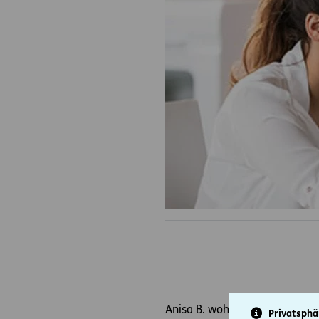
Anisa B. wohnt gemeinsam mit
Privatsphä