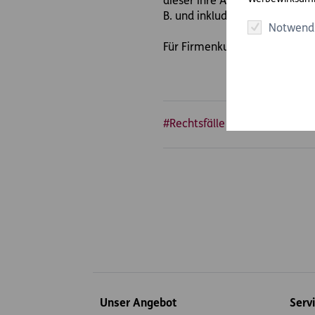
dieser ihre ArbeitsWelt, Fam
B. und inkludiert zusätzlich 
Notwend
Für Firmenkunden wäre der Re
#Rechtsfälle
#Wohnen & Ve
Inhaltsübersicht
Unser Angebot
Serv