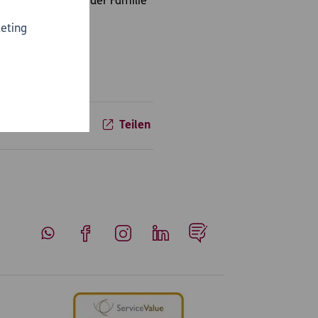
 die Mietwohnung
der Familie
eting
en.
Teilen
Whatsapp
Facebook
Instagram
LinkedIn
Blog