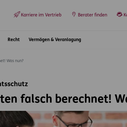
Top-Navigation
Karriere im Vertrieb
Berater finden
K
Recht
Vermögen & Veranlagung
net! Was nun?
htsschutz
ten falsch berechnet! W