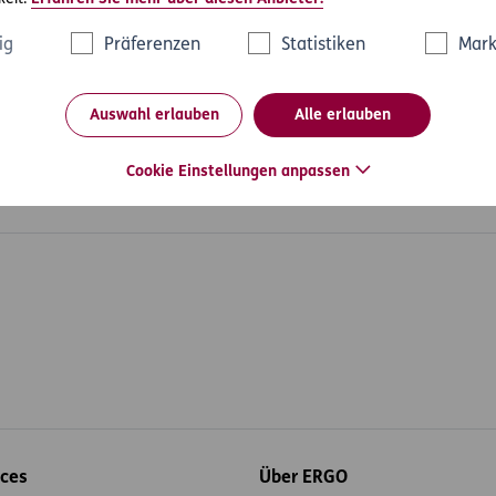
ilienWelt und WohnWelt. Die WohnWelt bietet
Rechtsschutz für
auch eine besondere
Absicherung für Bauherren
.
ig
Präferenzen
Statistiken
Mark
chtsschutz für die Mietwohnung im Profi-Rechtsschutz enthalt
Auswahl erlauben
Alle erlauben
Cookie Einstellungen anpassen
rmieten
ices
Über ERGO