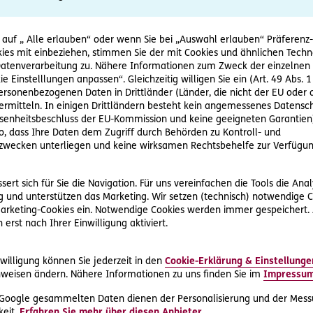
nung durch ihren Vermieter zugeschickt. Die letzte Abrechnung i
rdem den Posten „Reparatur des Garagentors“ auf.
utzt somit die hauseigene Garage nicht. Sie bittet den Vermiet
 auf „ Alle erlauben“ oder wenn Sie bei „Auswahl erlauben“ Präferenz-, 
dieser weigert sich aber.
ies mit einbeziehen, stimmen Sie der mit Cookies und ähnlichen Techn
tenverarbeitung zu. Nähere Informationen zum Zweck der einzelnen 
ie Einstelllungen anpassen“. Gleichzeitig willigen Sie ein (Art. 49 Abs. 1
Fragen zur Mietwohnung
personenbezogenen Daten in Drittländer (Länder, die nicht der EU ode
rmitteln. In einigen Drittländern besteht kein angemessenes Datensc
.S. versichert und kann daher die Expertise der erfahrenen D.A.S
enheitsbeschluss der EU-Kommission und keine geeigneten Garantien)
klären ihr, dass Reparaturkosten in ihrer Abrechnung gar nich
ko, dass Ihre Daten dem Zugriff durch Behörden zu Kontroll- und
ohnt, der vor 1945 errichtet wurde und ihre Wohnung somit un
wecken unterliegen und keine wirksamen Rechtsbehelfe zur Verfügun
ert sich für Sie die Navigation. Für uns vereinfachen die Tools die Ana
ermieter Kontakt auf und fordern ihn dazu auf, die Abrechnung
 und unterstützen das Marketing. Wir setzen (technisch) notwendige C
zu bereit erklärt, wird einer der rund 500 spezialisierten D.A.S
 Marketing-Cookies ein. Notwendige Cookies werden immer gespeichert.
t vertritt.
erst nach Ihrer Einwilligung aktiviert.
t und der Vermieter muss die Betriebskostenabrechnung korrigi
willigung können Sie jederzeit in den
Cookie-Erklärung & Einstellunge
z für Grundstückseigentum und Miete
weisen ändern. Nähere Informationen zu uns finden Sie im
Impressu
rivat-Rechtsschutz Premium
versichert. Neben dem D.A.S. Start
 Google gesammelten Daten dienen der Personalisierung und der Mess
eit.
Erfahren Sie mehr über diesen Anbieter.