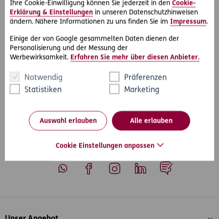
Ihre Cookie-Einwilligung können Sie jederzeit in den
Cookie-
von urheberrechtlichen Ansprüchen eingesetzt werden
Erklärung & Einstellungen
in unseren Datenschutzhinweisen
kann.
ändern. Nähere Informationen zu uns finden Sie im
Impressum
.
Für Privatpersonen ist der
Internet-Rechtsschutz
bereits
Einige der von Google gesammelten Daten dienen der
im D.A.S. Start-Rechtsschutz Privat enthalten.
Personalisierung und der Messung der
Werbewirksamkeit.
Erfahren Sie mehr über diesen Anbieter.
Notwendig
Präferenzen
Statistiken
Marketing
#Rechtsfälle
#Internet & Datenschutz
Teilen
Auswahl erlauben
Alle erlauben
Cookie Einstellungen anpassen
Whatsapp
Facebook
Instagram
LinkedIn
Blog
Inhaltsübersicht
Unser Angebot