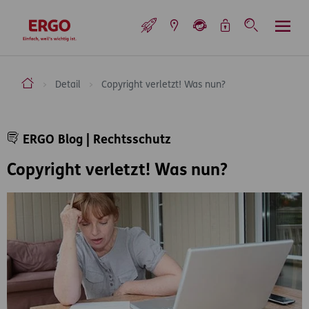
Inhaltsbereich (Access Key: 0)
Hauptnavigation (Access Key: 1)
Top-Navigation (Access Key: 2)
Inhaltsübersicht (Access Key: 3)
Footer-Links (Access Key: 4)
Top-Navigation
zur Startseite
ERGO Versicherung Aktiengesellschaft
Detail
Copyright verletzt! Was nun?
Inhaltsbereich
ERGO Blog | Rechtsschutz
Copyright verletzt! Was nun?