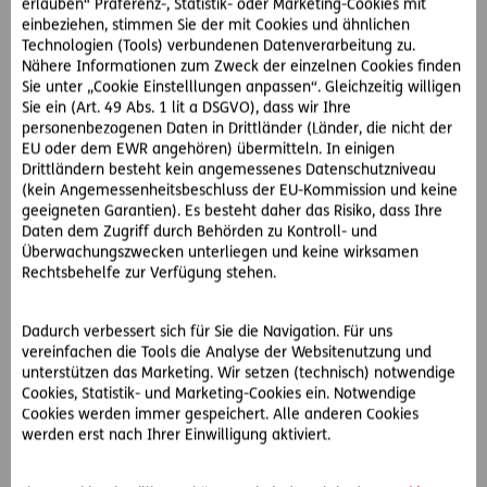
samt Verlinkung zu veröffentlichen und sie dadurch gegen
erlauben“ Präferenz-, Statistik- oder Marketing-Cookies mit
einbeziehen, stimmen Sie der mit Cookies und ähnlichen
das Immaterialgüterrecht verstoßen hat. Frau M. soll nun
Technologien (Tools) verbundenen Datenverarbeitung zu.
800,- Euro an Schadenersatz und 500,- Euro für den
Nähere Informationen zum Zweck der einzelnen Cookies finden
gegnerischen Anwalt bezahlen.
Sie unter „Cookie Einstelllungen anpassen“. Gleichzeitig willigen
Sie ein (Art. 49 Abs. 1 lit a DSGVO), dass wir Ihre
Außergerichtliche Einigungen bringen schnelle Lösung
personenbezogenen Daten in Drittländer (Länder, die nicht der
EU oder dem EWR angehören) übermitteln. In einigen
Drittländern besteht kein angemessenes Datenschutzniveau
Frau M. wendet sich an die D.A.S. Juristen, die ihr zu einer
(kein Angemessenheitsbeschluss der EU-Kommission und keine
außergerichtlichen Lösung raten, da die Chancen, den
geeigneten Garantien). Es besteht daher das Risiko, dass Ihre
Gerichtsprozess zu gewinnen, sehr schlecht stehen. Dank
Daten dem Zugriff durch Behörden zu Kontroll- und
des Verhandlungsgeschicks der Rechtsexperten, wird die
Überwachungszwecken unterliegen und keine wirksamen
Schadenersatzsumme sogar auf 300,- Euro reduziert. Die
Rechtsbehelfe zur Verfügung stehen.
Anwaltskosten übernimmt die D.A.S. zur Gänze.
Dadurch verbessert sich für Sie die Navigation. Für uns
Internet-Rechtsschutz zur Abwehr von
vereinfachen die Tools die Analyse der Websitenutzung und
Urheberrechtsverletzungen
unterstützen das Marketing. Wir setzen (technisch) notwendige
Cookies, Statistik- und Marketing-Cookies ein. Notwendige
Gut, dass Frau M. durch den D.A.S. Firmen-Rechtsschutz
Cookies werden immer gespeichert. Alle anderen Cookies
umfassend geschützt ist. Im darin enthaltenen Profi-
werden erst nach Ihrer Einwilligung aktiviert.
Rechtsschutz ist auch der Internet-Rechtsschutz inkludiert,
welcher unter anderem für die Durchsetzung und Abwehr