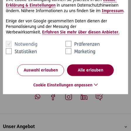
zukünftigen Arbeitgebern schützt.
Erklärung & Einstellungen
in unseren Datenschutzhinweisen
Im D.A.S. Privat-Rechtsschutz Premium sind zusätzlich zum
ändern. Nähere Informationen zu uns finden Sie im
Impressum
.
D.A.S. Start-Rechtsschutz Privat die
ArbeitsWelt
, WohnWelt,
FamilienWelt und optional die VerkehrsWelt versichert.
Einige der von Google gesammelten Daten dienen der
Personalisierung und der Messung der
Werbewirksamkeit.
Erfahren Sie mehr über diesen Anbieter.
Notwendig
Präferenzen
Statistiken
Marketing
#Rechtsfälle
#Arbeit & Soziales
Teilen
Auswahl erlauben
Alle erlauben
Cookie Einstellungen anpassen
Whatsapp
Facebook
Instagram
LinkedIn
Blog
Inhaltsübersicht
Unser Angebot