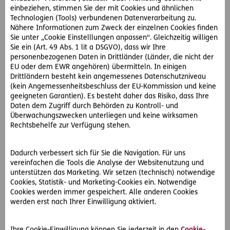
Frau B. ist entsetzt und möchte sich gegen diese
einbeziehen, stimmen Sie der mit Cookies und ähnlichen
Ungerechtigkeit wehren. Sie wendet sich deshalb an die
Technologien (Tools) verbundenen Datenverarbeitung zu.
Nähere Informationen zum Zweck der einzelnen Cookies finden
Top-Juristen der D.A.S. Rechtsschutz AG. Diese empfehlen
Sie unter „Cookie Einstelllungen anpassen“. Gleichzeitig willigen
ihr einen auf Arbeitsrecht spezialisierten D.A.S.
Sie ein (Art. 49 Abs. 1 lit a DSGVO), dass wir Ihre
Partneranwalt. Der Anwalt vertritt Frau B. vor Gericht und
personenbezogenen Daten in Drittländer (Länder, die nicht der
kann den Richter davon überzeugen, dass ein Verstoß
EU oder dem EWR angehören) übermitteln. In einigen
gegen die Bestimmungen des Gleichbehandlungsgesetzes
Drittländern besteht kein angemessenes Datenschutzniveau
vorliegt und Frau B. aufgrund ihrer Religion und
(kein Angemessenheitsbeschluss der EU-Kommission und keine
Weltanschauung diskriminiert wurde.
geeigneten Garantien). Es besteht daher das Risiko, dass Ihre
Daten dem Zugriff durch Behörden zu Kontroll- und
Dank der D.A.S. erhält Frau B. für die erlittene persönliche
Überwachungszwecken unterliegen und keine wirksamen
Beeinträchtigung den Höchstbetrag von 500 Euro
Rechtsbehelfe zur Verfügung stehen.
zugesprochen.
Arbeitsgerichts-Rechtsschutz in ArbeitsWelt inkludiert
Dadurch verbessert sich für Sie die Navigation. Für uns
vereinfachen die Tools die Analyse der Websitenutzung und
unterstützen das Marketing. Wir setzen (technisch) notwendige
Dieser Fall zeigt, wie wichtig die Absicherung durch die
Cookies, Statistik- und Marketing-Cookies ein. Notwendige
passende Rechtsschutzlösung ist. Mit dem
D.A.S. Privat-
Cookies werden immer gespeichert. Alle anderen Cookies
Rechtsschutz Premium
hat Frau B. auch ihre ArbeitsWelt
werden erst nach Ihrer Einwilligung aktiviert.
versichert. Darin ist der
Arbeitsgerichts-Rechtsschutz
enthalten, der sie unter anderem bei Streitigkeiten mit
Ihre Cookie-Einwilligung können Sie jederzeit in den
Cookie-