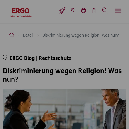
Inhaltsbereich (Access Key: 0)
Hauptnavigation (Access Key: 1)
Top-Navigation (Access Key: 2)
Inhaltsübersicht (Access Key: 3)
Footer-Links (Access Key: 4)
Top-Navigation
zur Startseite
ERGO Versicherung Aktiengesellschaft
Detail
Diskriminierung wegen Religion! Was nun?
Inhaltsbereich
ERGO Blog | Rechtsschutz
Diskriminierung wegen Religion! Was
nun?