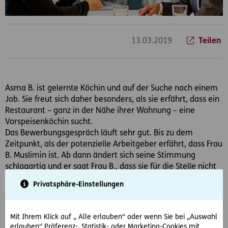
13.03.2019
Teilen
Asma B. ist gelernte Köchin und auf der Suche nach einem
Job. Sie freut sich daher besonders, als sie erfährt, dass ein
Restaurant – ganz in der Nähe ihrer Wohnung – eine
Vorspeisenköchin sucht.
Das Bewerbungsgespräch läuft sehr gut. Bis zu dem
Zeitpunkt, als der potenzielle Arbeitgeber erfährt, dass Frau
B. Muslimin ist. Ab dann ändert sich seine Stimmung
schlagartig und er sagt Frau B., dass sie für die Stelle nicht
in Frage kommt. Und das obwohl sie alle ausgeschriebenen
Privatsphäre-Einstellungen
Kenntnisse und Fähigkeiten vorweisen kann!
D.A.S. Partneranwalt hilft rasch und unkompliziert
Mit Ihrem Klick auf „ Alle erlauben“ oder wenn Sie bei „Auswahl
erlauben“ Präferenz-, Statistik- oder Marketing-Cookies mit