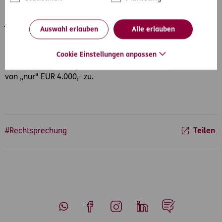
Gebühren auch vom Richter bestimmt. Sämtliche Parteien
legen Beschwerde ein. Das Oberlandesgericht Linz sieht
jedoch eine Verletzung der Warnpflicht, der bloße Hinweis,
Auswahl erlauben
Alle erlauben
dass die Kosten EUR 4.000,- übersteigen werden, genügt
nicht.
Cookie Einstellungen anpassen
Dem Sachverständigen stehen daher Gebühren in der Höhe
von „nur" EUR 4.000,- zu.
#Rechtsprechung
Teilen