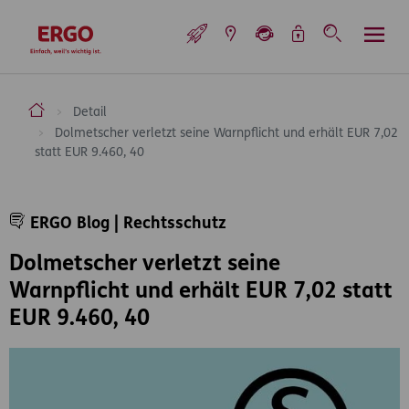
Inhaltsbereich (Access Key: 0)
Hauptnavigation (Access Key: 1)
Top-Navigation (Access Key: 2)
Inhaltsübersicht (Access Key: 3)
Footer-Links (Access Key: 4)
Top-Navigation
zur Startseite
ERGO Versicherung Aktiengesellschaft
Detail
Dolmetscher verletzt seine Warnpflicht und erhält EUR 7,02
statt EUR 9.460, 40
Inhaltsbereich
ERGO Blog | Rechtsschutz
Dolmetscher verletzt seine
Warnpflicht und erhält EUR 7,02 statt
EUR 9.460, 40