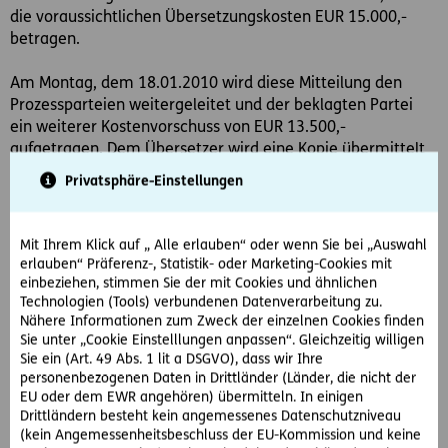
die voraussichtlichen Übersetzungskosten EUR 15.000,-
betragen.
Am Montag, dem 18.01.2010 wird diese Mitteilung den
Prozessparteien weitergeleitet und der beklagten Partei
ein weiterer Kostenvorschuss von EUR 13.500,-
aufgetragen. Dem Übersetzer wird eine Kopie übermittelt
mit dem Beisatz, vorerst keine weitere Tätigkeit zu
Privatsphäre-Einstellungen
entfalten. Diese Mitteilung erreicht den Dolmetscher am
Mittwoch, dem 20.10.2010. Prompt teilt er daraufhin dem
Gericht mit, dass er bereits mit der Übersetzung begonnen
Mit Ihrem Klick auf „ Alle erlauben“ oder wenn Sie bei „Auswahl
hat.
erlauben“ Präferenz-, Statistik- oder Marketing-Cookies mit
einbeziehen, stimmen Sie der mit Cookies und ähnlichen
Technologien (Tools) verbundenen Datenverarbeitung zu.
Angesichts der Höhe der Kosten zieht die beklagte Partei
Nähere Informationen zum Zweck der einzelnen Cookies finden
die Streitverkündung zurück, der Übersetzungsauftrag wird
Sie unter „Cookie Einstelllungen anpassen“. Gleichzeitig willigen
daraufhin widerrufen.
Sie ein (Art. 49 Abs. 1 lit a DSGVO), dass wir Ihre
personenbezogenen Daten in Drittländer (Länder, die nicht der
Mit den Unterlagen übermittelt der Übersetzer seine
EU oder dem EWR angehören) übermitteln. In einigen
Kostennote über EUR 9.460,40 an das Gericht.
Drittländern besteht kein angemessenes Datenschutzniveau
(kein Angemessenheitsbeschluss der EU-Kommission und keine