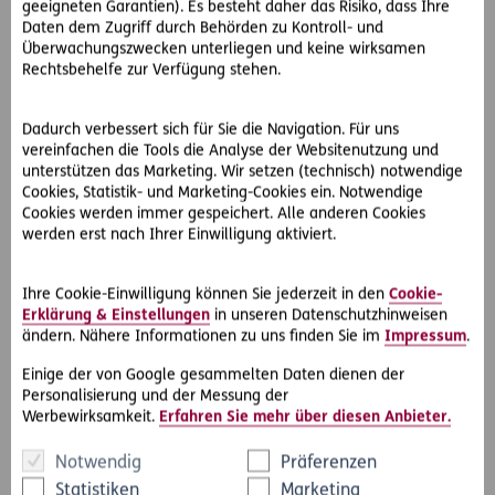
geeigneten Garantien). Es besteht daher das Risiko, dass Ihre
Die beklagte Partei gesteht zwar zu, dass der Dolmetscher
Daten dem Zugriff durch Behörden zu Kontroll- und
seine Warnpflicht erfüllt hat, wendet aber ein, er hätte
Überwachungszwecken unterliegen und keine wirksamen
nicht ohne weitere Mitteilung mit seiner Arbeit beginnen
Rechtsbehelfe zur Verfügung stehen.
dürfen. Er hätte die Entscheidung des Gerichts abwarten
müssen.
Dadurch verbessert sich für Sie die Navigation. Für uns
vereinfachen die Tools die Analyse der Websitenutzung und
Das LG St. Pölten gibt der beklagten Partei Recht und
unterstützen das Marketing. Wir setzen (technisch) notwendige
bestimmt die Kosten des Dolmetschers mit EUR 7,02. Das
Cookies, Statistik- und Marketing-Cookies ein. Notwendige
sind die Postgebühren, die dem Übersetzer entstanden
Cookies werden immer gespeichert. Alle anderen Cookies
sind.
werden erst nach Ihrer Einwilligung aktiviert.
Diese Entscheidung wird vom Oberlandesgericht Wien
Ihre Cookie-Einwilligung können Sie jederzeit in den
Cookie-
bestätigt.
Erklärung & Einstellungen
in unseren Datenschutzhinweisen
ändern. Nähere Informationen zu uns finden Sie im
Impressum
.
Ähnlich die Entscheidung
7 Bs 110/10s des
Oberlandesgerichts Linz
: Der hier beauftragte
Einige der von Google gesammelten Daten dienen der
Personalisierung und der Messung der
Sachverständige teilt dem Landesgericht Salzburg mit, dass
Werbewirksamkeit.
Erfahren Sie mehr über diesen Anbieter.
die Gebühren EUR 4.000,- übersteigen können. Tatsächlich
verzeichnet er nach Fertigstellung seines Gutachtens in der
Notwendig
Präferenzen
Gebührennote EUR 14.140,60. In dieser Höhe werden die
Statistiken
Marketing